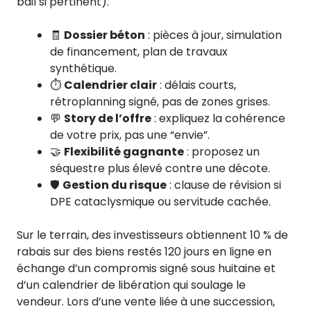
bail si pertinent).
🧾
Dossier béton
: pièces à jour, simulation
de financement, plan de travaux
synthétique.
⏱️
Calendrier clair
: délais courts,
rétroplanning signé, pas de zones grises.
💬
Story de l’offre
: expliquez la cohérence
de votre prix, pas une “envie”.
🤝
Flexibilité gagnante
: proposez un
séquestre plus élevé contre une décote.
🛡️
Gestion du risque
: clause de révision si
DPE cataclysmique ou servitude cachée.
Sur le terrain, des investisseurs obtiennent 10 % de
rabais sur des biens restés 120 jours en ligne en
échange d’un compromis signé sous huitaine et
d’un calendrier de libération qui soulage le
vendeur. Lors d’une vente liée à une succession,