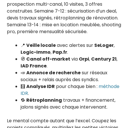
prospection multi-canal, 10 visites, 3 offres
construites. Semaine 7-12 : sécurisation d’un deal,
devis travaux signés, rétroplanning de rénovation.
Semaine 13-14 : mise en location meublée, shooting
pro, première mensualité sécurisée.
📍
Veille locale
avec alertes sur
SeLoger
,
Logic-Immo
,
Pap.fr
.
🧭
Canal off-market
via
Orpi
,
Century 21
,
IAD France
.
📣
Annonce de recherche
sur réseaux
sociaux + relais auprès des syndics.
🧮
Analyse IDR
pour chaque bien :
méthode
IDR
.
🔁
Rétroplanning
travaux + financement,
jalons signés avec chaque intervenant.
Le mental compte autant que l’excel. Coupez les
projets compliqués, multipliez les petites victoires.