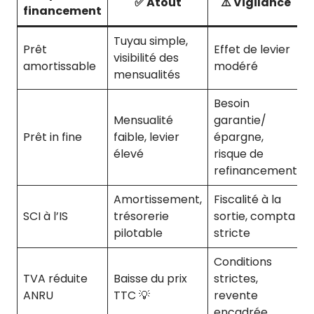
✅ Atout
⚠️ Vigilance
financement
Tuyau simple,
Prêt
Effet de levier
visibilité des
amortissable
modéré
mensualités
Besoin
Mensualité
garantie/
Prêt in fine
faible, levier
épargne,
élevé
risque de
refinancement
Amortissement,
Fiscalité à la
SCI à l’IS
trésorerie
sortie, compta
pilotable
stricte
Conditions
TVA réduite
Baisse du prix
strictes,
ANRU
TTC 💡
revente
encadrée