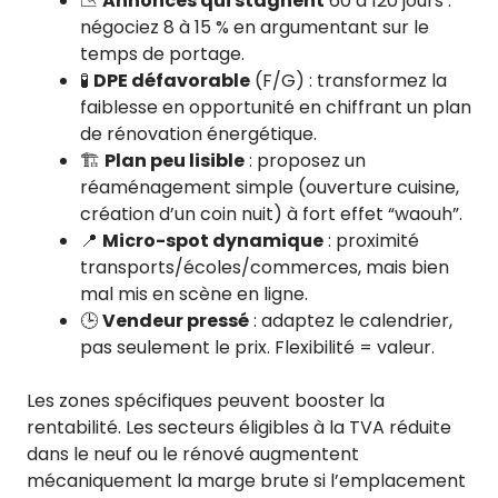
📉
Annonces qui stagnent
60 à 120 jours :
négociez 8 à 15 % en argumentant sur le
temps de portage.
🧪
DPE défavorable
(F/G) : transformez la
faiblesse en opportunité en chiffrant un plan
de rénovation énergétique.
🏗️
Plan peu lisible
: proposez un
réaménagement simple (ouverture cuisine,
création d’un coin nuit) à fort effet “waouh”.
📍
Micro-spot dynamique
: proximité
transports/écoles/commerces, mais bien
mal mis en scène en ligne.
🕒
Vendeur pressé
: adaptez le calendrier,
pas seulement le prix. Flexibilité = valeur.
Les zones spécifiques peuvent booster la
rentabilité. Les secteurs éligibles à la TVA réduite
dans le neuf ou le rénové augmentent
mécaniquement la marge brute si l’emplacement