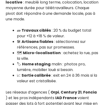
locative
: meublé long terme, colocation, location
moyenne durée pour télétravailleurs. Chaque
pivot doit répondre à une demande locale, pas à
une mode.
🧱
Travaux ciblés
: 20 % du budget total
pour +12 à +18 % de valeur.
🛠️
Artisans fiables
: sélectionnez sur
références, pas sur promesses.
🗺️
Micro-localisation
: achetez la rue, pas
la ville.
🏷️
Home staging
malin : photos pro,
lumière, mobilier loué si besoin.
📈
Sortie calibrée
: exit en 24 à 36 mois si la
valeur est cristallisée.
Les réseaux d’agences (
Orpi
,
Century 21
,
Foncia
) et les pros indépendants
IAD France
voient
passer des lots à fort potentiel avant leur mise en