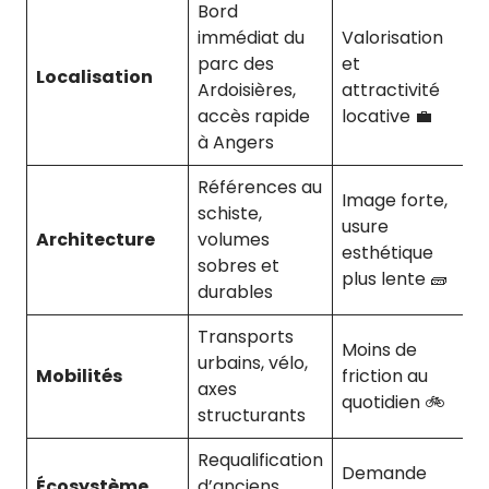
Bord
immédiat du
Valorisation
parc des
et
Localisation
Ardoisières,
attractivité
accès rapide
locative 💼
à Angers
Références au
Image forte,
schiste,
usure
Architecture
volumes
esthétique
sobres et
plus lente 🧱
durables
Transports
Moins de
urbains, vélo,
Mobilités
friction au
axes
quotidien 🚲
structurants
Requalification
Demande
Écosystème
d’anciens