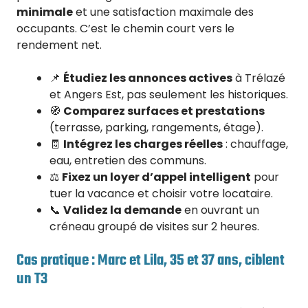
minimale
et une satisfaction maximale des
occupants. C’est le chemin court vers le
rendement net.
📌
Étudiez les annonces actives
à Trélazé
et Angers Est, pas seulement les historiques.
🧭
Comparez surfaces et prestations
(terrasse, parking, rangements, étage).
🧾
Intégrez les charges réelles
: chauffage,
eau, entretien des communs.
⚖️
Fixez un loyer d’appel intelligent
pour
tuer la vacance et choisir votre locataire.
📞
Validez la demande
en ouvrant un
créneau groupé de visites sur 2 heures.
Cas pratique : Marc et Lila, 35 et 37 ans, ciblent
un T3