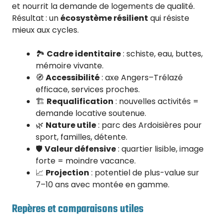
et nourrit la demande de logements de qualité.
Résultat : un
écosystème résilient
qui résiste
mieux aux cycles.
🏞️
Cadre identitaire
: schiste, eau, buttes,
mémoire vivante.
🧭
Accessibilité
: axe Angers–Trélazé
efficace, services proches.
🏗️
Requalification
: nouvelles activités =
demande locative soutenue.
🌿
Nature utile
: parc des Ardoisières pour
sport, familles, détente.
🛡️
Valeur défensive
: quartier lisible, image
forte = moindre vacance.
📈
Projection
: potentiel de plus-value sur
7–10 ans avec montée en gamme.
Repères et comparaisons utiles