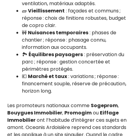
ventilation, matériaux adaptés.
🧱
Vieillissement
: façades et communs ;
réponse : choix de finitions robustes, budget
de copro clair.
🚧
Nuisances temporaires
: phases de
chantier ; réponse : phasage connu,
information aux occupants.
🏞️
Équilibres paysagers
: préservation du
parc ; réponse : gestion concertée et
périmètres protégés.
💶
Marché et taux
: variations ; réponse :
financement souple, réserve de précaution,
horizon long.
Les promoteurs nationaux comme
Sogeprom
,
Bouygues Immobilier
,
Promogim
ou
Eiffage
Immobilier
ont l’habitude d’intégrer ces sujets en
amont. Oceanis Ardoisière reprend ces standards
et les applique à un site singulier. Quand le cadre