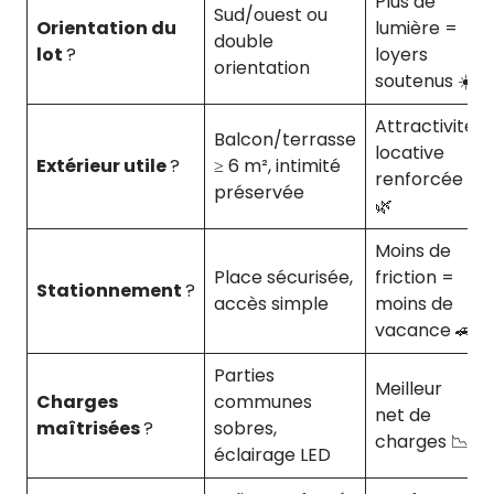
Plus de
Sud/ouest ou
Orientation du
lumière =
double
lot
?
loyers
orientation
soutenus ☀️
Attractivité
Balcon/terrasse
locative
Extérieur utile
?
≥ 6 m², intimité
renforcée
préservée
🌿
Moins de
Place sécurisée,
friction =
Stationnement
?
accès simple
moins de
vacance 🚗
Parties
Meilleur
Charges
communes
net de
maîtrisées
?
sobres,
charges 📉
éclairage LED