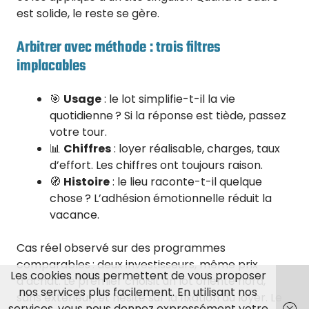
est solide, le reste se gère.
Arbitrer avec méthode : trois filtres
implacables
🎯
Usage
: le lot simplifie-t-il la vie
quotidienne ? Si la réponse est tiède, passez
votre tour.
📊
Chiffres
: loyer réalisable, charges, taux
d’effort. Les chiffres ont toujours raison.
🧭
Histoire
: le lieu raconte-t-il quelque
chose ? L’adhésion émotionnelle réduit la
vacance.
Cas réel observé sur des programmes
comparables : deux investisseurs, même prix
Les cookies nous permettent de vous proposer
d’achat. Le premier choisit un lot orienté nord,
nos services plus facilement. En utilisant nos
sans extérieur, et hésite sur la fixation du loyer. Le
services, vous nous donnez expressément votre