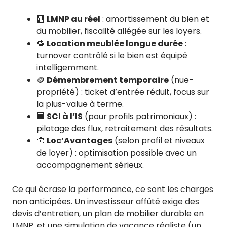
🧮
LMNP au réel
: amortissement du bien et
du mobilier, fiscalité allégée sur les loyers.
🔁
Location meublée longue durée
:
turnover contrôlé si le bien est équipé
intelligemment.
🪙
Démembrement temporaire
(nue-
propriété) : ticket d’entrée réduit, focus sur
la plus-value à terme.
🏢
SCI à l’IS
(pour profils patrimoniaux) :
pilotage des flux, retraitement des résultats.
🧰
Loc’Avantages
(selon profil et niveaux
de loyer) : optimisation possible avec un
accompagnement sérieux.
Ce qui écrase la performance, ce sont les charges
non anticipées. Un investisseur affûté exige des
devis d’entretien, un plan de mobilier durable en
LMNP, et une simulation de vacance réaliste (un