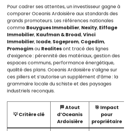
Pour cadrer ses attentes, un investisseur gagne à
comparer Oceanis Ardoisière aux standards des
grands promoteurs. Les références nationales
comme
Bouygues Immobilier
,
Nexity
,
Eiffage
Immobilier
,
Kaufman & Broad
,
Vinci
Immobilier
,
Icade
,
Sogeprom
,
Cogedim
,
Promogim
ou
Realites
ont tracé des lignes
d’exigence : pérennité des matériaux, gestion des
espaces communs, performance énergétique,
qualité des plans. Oceanis Ardoisière s’aligne sur
ces piliers et s’autorise un supplément d’âme : la
grammaire locale du schiste et des paysages
industriels reconquis.
🏁 Atout
🎯 Impact
💡 Critère clé
d’Oceanis
pour
Ardoisière
propriétaire