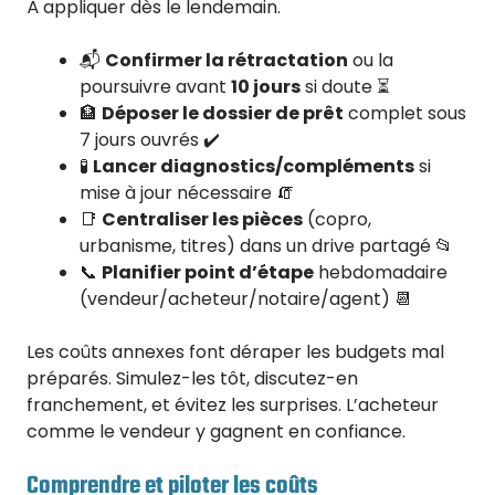
À appliquer dès le lendemain.
📬
Confirmer la rétractation
ou la
poursuivre avant
10 jours
si doute ⏳
🏦
Déposer le dossier de prêt
complet sous
7 jours ouvrés ✔️
🧪
Lancer diagnostics/compléments
si
mise à jour nécessaire 🧯
📑
Centraliser les pièces
(copro,
urbanisme, titres) dans un drive partagé 📂
📞
Planifier point d’étape
hebdomadaire
(vendeur/acheteur/notaire/agent) 📆
Les coûts annexes font déraper les budgets mal
préparés. Simulez-les tôt, discutez-en
franchement, et évitez les surprises. L’acheteur
comme le vendeur y gagnent en confiance.
Comprendre et piloter les coûts