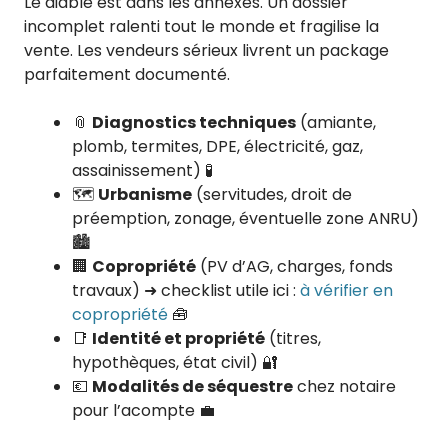
Le diable est dans les annexes. Un dossier
incomplet ralenti tout le monde et fragilise la
vente. Les vendeurs sérieux livrent un package
parfaitement documenté.
📎
Diagnostics techniques
(amiante,
plomb, termites, DPE, électricité, gaz,
assainissement) 🧪
🗺️
Urbanisme
(servitudes, droit de
préemption, zonage, éventuelle zone ANRU)
🏙️
🏢
Copropriété
(PV d’AG, charges, fonds
travaux) ➜ checklist utile ici :
à vérifier en
copropriété
🧰
📑
Identité et propriété
(titres,
hypothèques, état civil) 🔐
💶
Modalités de séquestre
chez notaire
pour l’acompte 💼