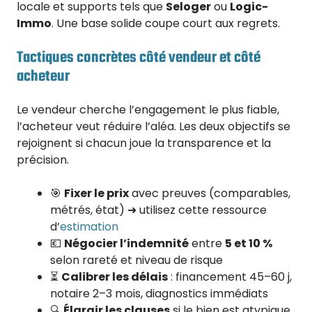
locale et supports tels que
Seloger
ou
Logic-
Immo
. Une base solide coupe court aux regrets.
Tactiques concrètes côté vendeur et côté
acheteur
Le vendeur cherche l’engagement le plus fiable,
l’acheteur veut réduire l’aléa. Les deux objectifs se
rejoignent si chacun joue la transparence et la
précision.
🎯
Fixer le prix
avec preuves (comparables,
métrés, état) ➜ utilisez cette ressource
d’
estimation
💶
Négocier l’indemnité
entre
5 et 10 %
selon rareté et niveau de risque
⏳
Calibrer les délais
: financement 45–60 j,
notaire 2–3 mois, diagnostics immédiats
🔍
Élargir les clauses
si le bien est atypique