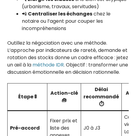
(urbanisme, travaux, servitudes)
📲
Centraliser les échanges
chez le
notaire ou l’agent pour couper les
incompréhensions
Outillez la négociation avec une méthode.
L’approche par indicateurs de rareté, demande et
rotation des stocks donne un cadre efficace : jetez
un œil à la
méthode IDR
. Objectif : transformer une
discussion émotionnelle en décision rationnelle.
Délai
Action-clé
Ast
Étape 🚦
recommandé
🧰
⏱️
Com
Fixer prix et
via S
Pré-accord
liste des
J0 à J3
Logi
annexes