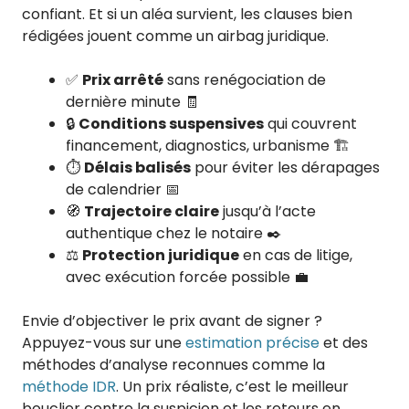
confiant. Et si un aléa survient, les clauses bien
rédigées jouent comme un airbag juridique.
✅
Prix arrêté
sans renégociation de
dernière minute 🧾
🔒
Conditions suspensives
qui couvrent
financement, diagnostics, urbanisme 🏗️
⏱️
Délais balisés
pour éviter les dérapages
de calendrier 📅
🧭
Trajectoire claire
jusqu’à l’acte
authentique chez le notaire ✒️
⚖️
Protection juridique
en cas de litige,
avec exécution forcée possible 💼
Envie d’objectiver le prix avant de signer ?
Appuyez-vous sur une
estimation précise
et des
méthodes d’analyse reconnues comme la
méthode IDR
. Un prix réaliste, c’est le meilleur
bouclier contre la suspicion et les retours en