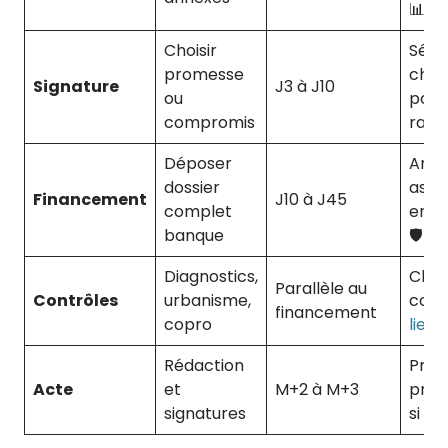
📊
Choisir
Séqu
promesse
chez
Signature
J3 à J10
ou
pour
compromis
rassu
Déposer
Anti
dossier
assu
Financement
J10 à J45
complet
empr
banque
🛡️
Diagnostics,
Chec
Parallèle au
Contrôles
urbanisme,
copro
financement
copro
lien

Rédaction
Prép
Acte
et
M+2 à M+3
proc
signatures
si be