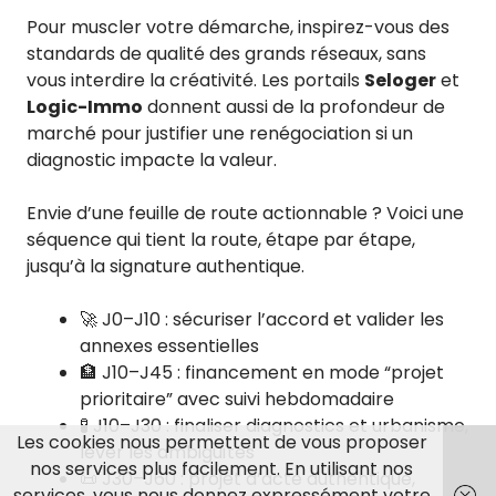
Pour muscler votre démarche, inspirez-vous des
standards de qualité des grands réseaux, sans
vous interdire la créativité. Les portails
Seloger
et
Logic-Immo
donnent aussi de la profondeur de
marché pour justifier une renégociation si un
diagnostic impacte la valeur.
Envie d’une feuille de route actionnable ? Voici une
séquence qui tient la route, étape par étape,
jusqu’à la signature authentique.
🚀 J0–J10 : sécuriser l’accord et valider les
annexes essentielles
🏦 J10–J45 : financement en mode “projet
prioritaire” avec suivi hebdomadaire
🧪 J10–J30 : finaliser diagnostics et urbanisme,
Les cookies nous permettent de vous proposer
lever les ambiguïtés
nos services plus facilement. En utilisant nos
📜 J30–J60 : projet d’acte authentique,
services, vous nous donnez expressément votre