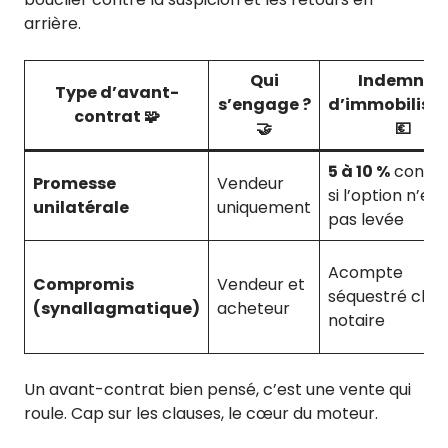
arrière.
Qui
Indemnité
Type d’avant-
s’engage ?
d’immobilisa
contrat 🧩
🤝
💶
5 à 10 %
conser
Promesse
Vendeur
si l’option n’est
unilatérale
uniquement
pas levée
Acompte
Compromis
Vendeur et
séquestré chez
(synallagmatique)
acheteur
notaire
Un avant-contrat bien pensé, c’est une vente qui
roule. Cap sur les clauses, le cœur du moteur.