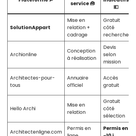
service 🧰
💶
Mise en
Gratuit
SolutionAppart
relation +
côté
cadrage
recherche
Devis
Conception
Archionline
selon
à réalisation
mission
Architectes-pour-
Annuaire
Accès
tous
officiel
gratuit
Gratuit
Mise en
Hello Archi
côté
relation
sélection
Permis en
Permis en
Architectenligne.com
1
ligne
~10 j