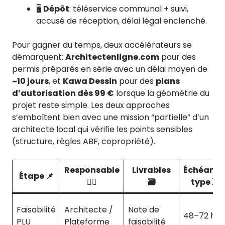
🖥️
Dépôt
: téléservice communal + suivi,
accusé de réception, délai légal enclenché.
Pour gagner du temps, deux accélérateurs se
démarquent:
Architectenligne.com
pour des
permis préparés en série avec un délai moyen de
~10 jours
, et
Kawa Dessin
pour des
plans
d’autorisation dès 99 €
lorsque la géométrie du
projet reste simple. Les deux approches
s’emboîtent bien avec une mission “partielle” d’un
architecte local qui vérifie les points sensibles
(structure, règles ABF, copropriété).
Responsable
Livrables
Échéance
Étape 📌
👷‍♀️
🗃️
type ⏳
Faisabilité
Architecte /
Note de
48–72 h
PLU
Plateforme
faisabilité