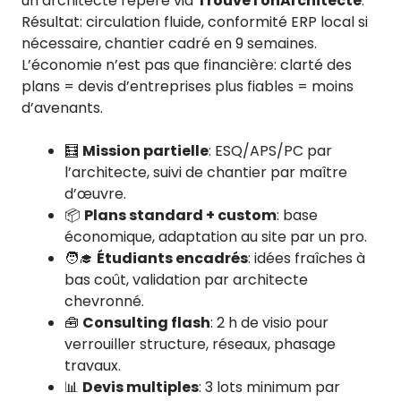
un architecte repéré via
TrouveTonArchitecte
.
Résultat: circulation fluide, conformité ERP local si
nécessaire, chantier cadré en 9 semaines.
L’économie n’est pas que financière: clarté des
plans = devis d’entreprises plus fiables = moins
d’avenants.
🧮
Mission partielle
: ESQ/APS/PC par
l’architecte, suivi de chantier par maître
d’œuvre.
📦
Plans standard + custom
: base
économique, adaptation au site par un pro.
🧑‍🎓
Étudiants encadrés
: idées fraîches à
bas coût, validation par architecte
chevronné.
🧰
Consulting flash
: 2 h de visio pour
verrouiller structure, réseaux, phasage
travaux.
📊
Devis multiples
: 3 lots minimum par