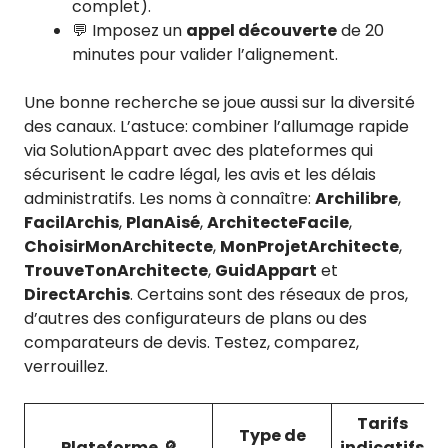
complet).
💬 Imposez un
appel découverte
de 20
minutes pour valider l’alignement.
Une bonne recherche se joue aussi sur la diversité
des canaux. L’astuce: combiner l’allumage rapide
via SolutionAppart avec des plateformes qui
sécurisent le cadre légal, les avis et les délais
administratifs. Les noms à connaître:
Archilibre
,
FacilArchis
,
PlanAisé
,
ArchitecteFacile
,
ChoisirMonArchitecte
,
MonProjetArchitecte
,
TrouveTonArchitecte
,
GuidAppart
et
DirectArchis
. Certains sont des réseaux de pros,
d’autres des configurateurs de plans ou des
comparateurs de devis. Testez, comparez,
verrouillez.
Tarifs
Type de
Plateforme 🔎
indicatifs