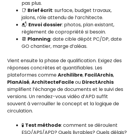
pas plus.
📑
Brief écrit
: surface, budget travaux,
jalons, rôle attendu de l’architecte.
📬
Envoi dossier
: photos, plan existant,
règlement de copropriété si besoin.
📆
Planning
: date cible dépôt PC/DP, date
GO chantier, marge d’aléas.
Vient ensuite la phase de qualification. Exigez des
réponses concrètes et quantifiables. Les
plateformes comme
Archilibre
,
FacilArchis
,
PlanAisé
,
ArchitecteFacile
ou
DirectArchis
simplifient l’échange de documents et le suivi des
versions. Un rendez-vous vidéo d’APD suffit
souvent à verrouiller le concept et la logique de
circulation.
🧪
Test méthode
: comment se déroulent
ESQ/APS/APD? Quels livrables? Quels délais?