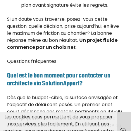
plan avant signature évite les regrets.
Si un doute vous traverse, posez-vous cette
question: quelle décision, prise aujourd’hui, enlève
le maximum de friction au chantier? La bonne
réponse mène au bon résultat.
Un projet fluide
commence par un choix net
.
Questions fréquentes
Quel est le bon moment pour contacter un
architecte via SolutionAppart?
Dès que le budget-cible, la surface envisagée et
l’objectif de délai sont posés. Un premier brief
court déclenche des matchs pertinents en 48–96
Les cookies nous permettent de vous proposer
h, ce qui permet d’obtenir des esquisses en une
nos services plus facilement. En utilisant nos
semaine environ et de planifier rapidement DP ou
services, vous nous donnez expressément votre