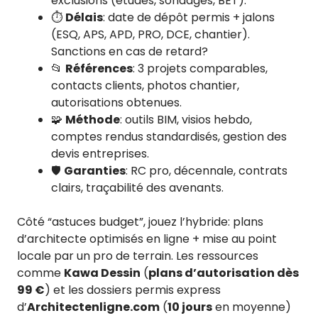
exclusions (études, sondages, BET).
⏱️
Délais
: date de dépôt permis + jalons
(ESQ, APS, APD, PRO, DCE, chantier).
Sanctions en cas de retard?
📂
Références
: 3 projets comparables,
contacts clients, photos chantier,
autorisations obtenues.
🧩
Méthode
: outils BIM, visios hebdo,
comptes rendus standardisés, gestion des
devis entreprises.
🛡️
Garanties
: RC pro, décennale, contrats
clairs, traçabilité des avenants.
Côté “astuces budget”, jouez l’hybride: plans
d’architecte optimisés en ligne + mise au point
locale par un pro de terrain. Les ressources
comme
Kawa Dessin
(
plans d’autorisation dès
99 €
) et les dossiers permis express
d’
Architectenligne.com
(
10 jours
en moyenne)