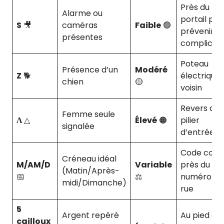
Près du
Alarme ou
portail pou
S
🎥
caméras
Faible
🟢
prévenir le
présentes
complices
Poteau
Présence d’un
Modéré
Z
🐕
électrique
chien
🟡
voisin
Revers du
Femme seule
Λ
△
Élevé
🟠
pilier
signalée
d’entrée
Code cour
Créneau idéal
M/AM/D
Variable
près du
(Matin/Après-
📅
⚖️
numéro de
midi/Dimanche)
rue
5
Argent repéré
Au pied du
cailloux