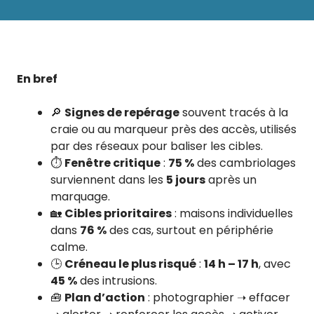
En bref
🔎
Signes de repérage
souvent tracés à la
craie ou au marqueur près des accès, utilisés
par des réseaux pour baliser les cibles.
⏱️
Fenêtre critique
:
75 %
des cambriolages
surviennent dans les
5 jours
après un
marquage.
🏡
Cibles prioritaires
: maisons individuelles
dans
76 %
des cas, surtout en périphérie
calme.
🕒
Créneau le plus risqué
:
14 h – 17 h
, avec
45 %
des intrusions.
🧰
Plan d’action
: photographier ➝ effacer