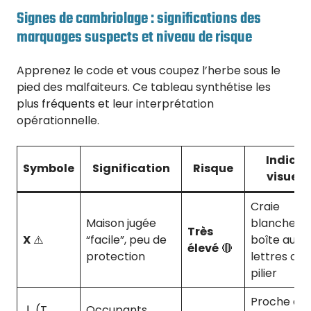
Signes de cambriolage : significations des
marquages suspects et niveau de risque
Apprenez le code et vous coupez l’herbe sous le
pied des malfaiteurs. Ce tableau synthétise les
plus fréquents et leur interprétation
opérationnelle.
Indice
Symbole
Signification
Risque
visuel
Craie
Maison jugée
blanche su
Très
X
⚠️
“facile”, peu de
boîte aux
élevé
🔴
protection
lettres ou
pilier
Proche de
⊥
(T
Occupants