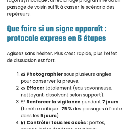
façon symbolique : un éclairage programmé ou un
passage de voisin suffit à casser le scénario des
repéreurs.
Que faire si un signe apparaît :
protocole express en 6 étapes
Agissez sans hésiter. Plus c’est rapide, plus l’effet
de dissuasion est fort.
📸
Photographier
sous plusieurs angles
pour conserver la preuve.
🧽
Effacer
totalement (eau savonneuse,
nettoyant, dissolvant selon support).
🚨
Renforcer la vigilance
pendant
7 jours
(fenêtre critique :
75 %
des passages à l’acte
dans les
5 jours
).
🔐
Contrôler tous les accès
: portes,