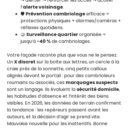
➝ alerter ➝ renforcer les accès ➝ activer
l’
alerte voisinage
.
🛡️
Prévention cambriolage
efficace =
protections physiques + alarmes/caméras +
réflexes quotidiens.
🤝
Surveillance quartier
organisée =
jusqu’à
−40 %
de cambriolages.
Votre façade raconte plus que vous ne le pensez.
Un
X discret
sur la boîte aux lettres, un cercle à la
craie près de la sonnette, cinq petits cailloux
alignés devant le portail : pour des cambrioleurs
roumains ou associés, ces
marquages suspects
sont un langage. Ils évaluent la
sécurité domicile
,
les habitudes d’absence et l’intérêt des biens
visibles. En 2026, les données de terrain confirment
la tendance : les repéreurs passent avant les
auteurs, et la décision d’agir se prend vite.
Mauvaise nouvelle pour les inattentifs. Bonne