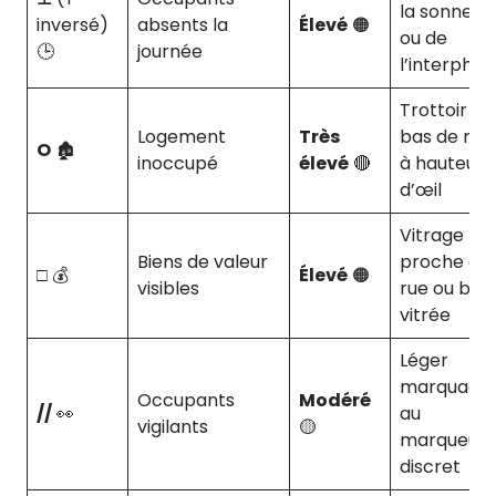
la sonnett
inversé)
absents la
Élevé
🟠
ou de
🕒
journée
l’interpho
Trottoir ou
Logement
Très
bas de mu
O
🏚️
inoccupé
élevé
🔴
à hauteur
d’œil
Vitrage
Biens de valeur
proche de
□
💰
Élevé
🟠
visibles
rue ou baie
vitrée
Léger
marquage
Occupants
Modéré
//
👀
au
vigilants
🟡
marqueur
discret