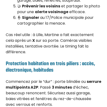
garage, baies, fenêtres, soupiraux.
🤝
Prévenir les voisins
et partager la photo
pour une
alerte voisinage
efficace.
👮
Signaler
au 17/Police municipale pour
cartographier la menace.
Cas réel utile : à Lille, Martine a fait exactement
cela après un
X
sur sa porte. Caméras visibles
installées, tentative avortée. Le timing fait la
différence.
Protection habitation en trois piliers : accès,
électronique, habitudes
Commencez par le “dur” : porte blindée ou
serrure
multipoints A2P
. Passé
3 minutes
d’échec,
beaucoup renoncent. Sécurisez aussi garage,
baies vitrées et fenêtres du rez-de-chaussée
avec verrous et renforts.