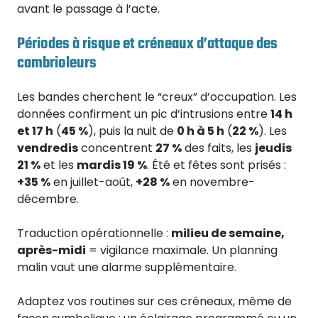
avant le passage à l’acte.
Périodes à risque et créneaux d’attaque des
cambrioleurs
Les bandes cherchent le “creux” d’occupation. Les
données confirment un pic d’intrusions entre
14 h
et 17 h
(
45 %
), puis la nuit de
0 h à 5 h
(
22 %
). Les
vendredis
concentrent
27 %
des faits, les
jeudis
21 %
et les
mardis 19 %
. Été et fêtes sont prisés :
+35 %
en juillet-août,
+28 %
en novembre-
décembre.
Traduction opérationnelle :
milieu de semaine,
après-midi
= vigilance maximale. Un planning
malin vaut une alarme supplémentaire.
Adaptez vos routines sur ces créneaux, même de