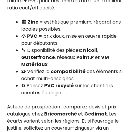
toiture + PVC pour des annexes offre un excellent
ratio coût/efficacité.
🏛️
Zinc
= esthétique premium, réparations
locales possibles.
💡
PVC
= prix doux, mise en œuvre rapide
pour débutants.
🔧 Disponibilité des pièces:
Nicoll
,
Gutterfrance
, réseaux
Point.P
et
VM
Matériaux
.
🧩 Vérifiez la
compatibilité
des éléments si
achat multi-enseignes.
♻️ Pensez
PVC recyclé
sur les chantiers
orientés écologie.
Astuce de prospection : comparez devis et prix
catalogue chez
Bricomarché
et
Gedimat
. Les
écarts varient selon les régions. Et si l’ouvrage le
justifie, sollicitez un couvreur-zingueur via un