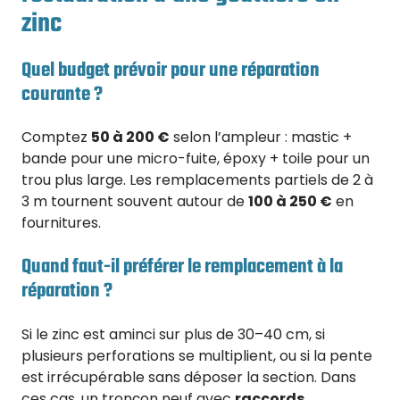
zinc
Quel budget prévoir pour une réparation
courante ?
Comptez
50 à 200 €
selon l’ampleur : mastic +
bande pour une micro-fuite, époxy + toile pour un
trou plus large. Les remplacements partiels de 2 à
3 m tournent souvent autour de
100 à 250 €
en
fournitures.
Quand faut-il préférer le remplacement à la
réparation ?
Si le zinc est aminci sur plus de 30–40 cm, si
plusieurs perforations se multiplient, ou si la pente
est irrécupérable sans déposer la section. Dans
ces cas, un tronçon neuf avec
raccords