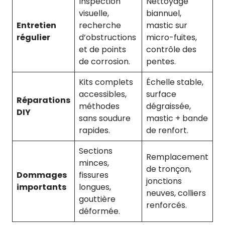
Inspection
Nettoyage
visuelle,
biannuel,
Entretien
recherche
mastic sur
régulier
d’obstructions
micro-fuites,
et de points
contrôle des
de corrosion.
pentes.
Kits complets
Échelle stable,
accessibles,
surface
Réparations
méthodes
dégraissée,
DIY
sans soudure
mastic + bande
rapides.
de renfort.
Sections
Remplacement
minces,
de tronçon,
Dommages
fissures
jonctions
importants
longues,
neuves, colliers
gouttière
renforcés.
déformée.