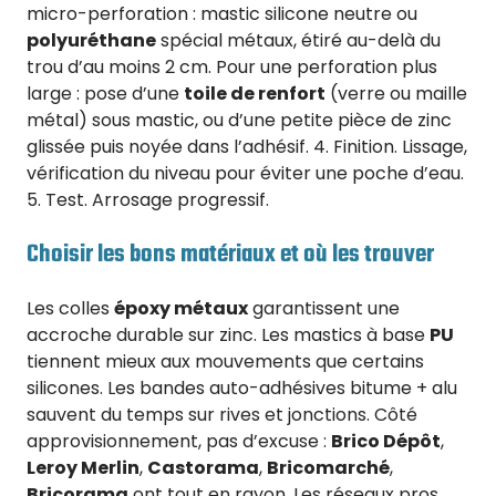
micro-perforation : mastic silicone neutre ou
polyuréthane
spécial métaux, étiré au-delà du
trou d’au moins 2 cm. Pour une perforation plus
large : pose d’une
toile de renfort
(verre ou maille
métal) sous mastic, ou d’une petite pièce de zinc
glissée puis noyée dans l’adhésif. 4. Finition. Lissage,
vérification du niveau pour éviter une poche d’eau.
5. Test. Arrosage progressif.
Choisir les bons matériaux et où les trouver
Les colles
époxy métaux
garantissent une
accroche durable sur zinc. Les mastics à base
PU
tiennent mieux aux mouvements que certains
silicones. Les bandes auto-adhésives bitume + alu
sauvent du temps sur rives et jonctions. Côté
approvisionnement, pas d’excuse :
Brico Dépôt
,
Leroy Merlin
,
Castorama
,
Bricomarché
,
Bricorama
ont tout en rayon. Les réseaux pros