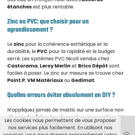
étanches
est plus rentable.
Zinc ou PVC: que choisir pour un
agrandissement ?
Le
zinc
pour la cohérence esthétique et la
durabilité, le
PVC
pour la rapidité et le budget
serré. Les systèmes PVC Nicoll vendus chez
Castorama
,
Leroy Merlin
et
Brico Dépôt
sont
faciles à poser. Le zinc sur mesure se trouve chez
Point.P
,
VM Matériaux
ou
Gedimat
.
Quelles erreurs éviter absolument en DIY ?
N’appliquez jamais de mastic sur une surface non
dégraissée. Évitez les réparations trop petites. Ne
Les cookies nous permettent de vous proposer
laissez pas une
pente
aléatoire. Et sécurisez
nos services plus facilement. En utilisant nos
l’échelle : la sécurité n’est pas négociable.
services, vous nous donnez expressément votre