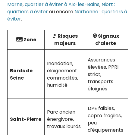
Marne
,
quartier à éviter à Aix-les-Bains
,
Niort :
quartiers à éviter
ou encore
Narbonne : quartiers à
éviter
.
🚩 Risques
🧭 Signaux

🗺️ Zone
majeurs
d’alerte
r
va
Assurances
Inondation,
lo
élevées, PPRI
Bords de
éloignement
en
strict,
Seine
commodités,
co
transports
humidité
re
éloignés
dif
ma
DPE faibles,
Parc ancien
re
copro fragiles,
Saint-Pierre
énergivore,
lo
peu
travaux lourds
al
d’équipements
ch