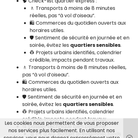
🧠 Check-list quartier express :
🚶 Transports à moins de 8 minutes
réelles, pas “à vol d’oiseau”.
🛍️ Commerces du quotidien ouverts aux
horaires utiles.
🛡️ Sentiment de sécurité en journée et en
soirée, évitez les
quartiers sensibles
.
👷 Projets urbains identifiés, calendrier
crédible, impacts pendant travaux.
🚶 Transports à moins de 8 minutes réelles,
pas “à vol d’oiseau”.
🛍️ Commerces du quotidien ouverts aux
horaires utiles.
🛡️ Sentiment de sécurité en journée et en
soirée, évitez les
quartiers sensibles
.
👷 Projets urbains identifiés, calendrier
crédible, impacts pendant travaux.
Les cookies nous permettent de vous proposer
📂 Dossier technique bien bétonné :
nos services plus facilement. En utilisant nos
🧾 PV d’AG, budget prévisionnel, fonds
services, vous nous donnez expressément votre