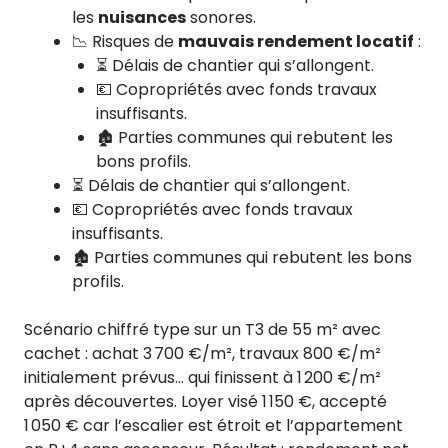
les
nuisances
sonores.
📉 Risques de
mauvais rendement locatif
:
⏳ Délais de chantier qui s’allongent.
💶 Copropriétés avec fonds travaux
insuffisants.
🏚️ Parties communes qui rebutent les
bons profils.
⏳ Délais de chantier qui s’allongent.
💶 Copropriétés avec fonds travaux
insuffisants.
🏚️ Parties communes qui rebutent les bons
profils.
Scénario chiffré type sur un T3 de 55 m² avec
cachet : achat 3 700 €/m², travaux 800 €/m²
initialement prévus… qui finissent à 1 200 €/m²
après découvertes. Loyer visé 1 150 €, accepté
1 050 € car l’escalier est étroit et l’appartement