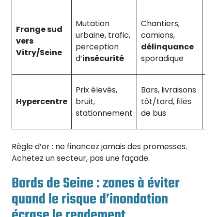
Vol
Mutation
Chantiers,
Frange sud
loy
urbaine, trafic,
camions,
vers
sé
perception
délinquance
Vitry/Seine
lo
d’
insécurité
sporadique
co
Co
Prix élevés,
Bars, livraisons
de
Hypercentre
bruit,
tôt/tard, files
ch
stationnement
de bus
ha
Règle d’or : ne financez jamais des promesses.
Achetez un secteur, pas une façade.
Bords de Seine : zones à éviter
quand le risque d’inondation
écrase le rendement