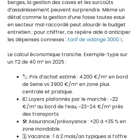
berges, la gestion des caves et les surcoûts
d’assainissement peuvent surprendre. Même un
détail comme la gestion d’une fosse toutes eaux
en secteur mal raccordé peut alourdir le budget
entretien ; pour chiffrer, ce repère aide à anticiper
les dépenses connexes :
tarif de vidange 3000 L
.
Le calcul économique tranche. Exemple-type sur
un T2 de 40 m² en 2025 :
🏷️ Prix d’achat estimé : 4 200 €/m² en bord
de Seine vs 3 900 €/m² en zone plus
centrale et pratique.
💶 Loyers plafonnés par le marché : ~22
€/m² au bord de l’eau, ~23–24 €/m² près
des transports.
🛠️ Assurance/prévoyance : +20 à +35 % en
zone inondable.
🗓️ Vacance : 1 à 2 mois/an typiques si l’offre