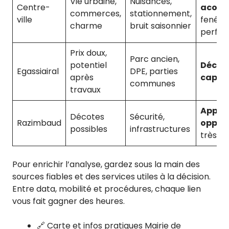
Vie urbaine,
Nuisances,
Centre-
acous
commerces,
stationnement,
ville
fenêtr
charme
bruit saisonnier
perfor
Prix doux,
Parc ancien,
potentiel
Décote
Egassiairal
DPE, parties
après
capex
communes
travaux
Appro
Décotes
Sécurité,
Razimbaud
oppor
possibles
infrastructures
très sé
Pour enrichir l’analyse, gardez sous la main des
sources fiables et des services utiles à la décision.
Entre data, mobilité et procédures, chaque lien
vous fait gagner des heures.
🔗 Carte et infos pratiques Mairie de