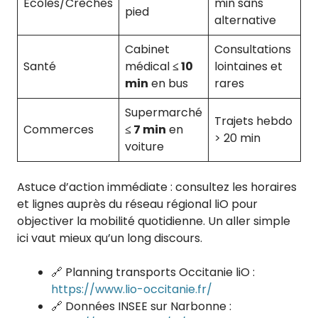
Écoles/Crèches
min sans
pied
alternative
Cabinet
Consultations
Santé
médical
≤ 10
lointaines et
min
en bus
rares
Supermarché
Trajets hebdo
Commerces
≤ 7 min
en
> 20 min
voiture
Astuce d’action immédiate : consultez les horaires
et lignes auprès du réseau régional liO pour
objectiver la mobilité quotidienne. Un aller simple
ici vaut mieux qu’un long discours.
🔗 Planning transports Occitanie liO :
https://www.lio-occitanie.fr/
🔗 Données INSEE sur Narbonne :