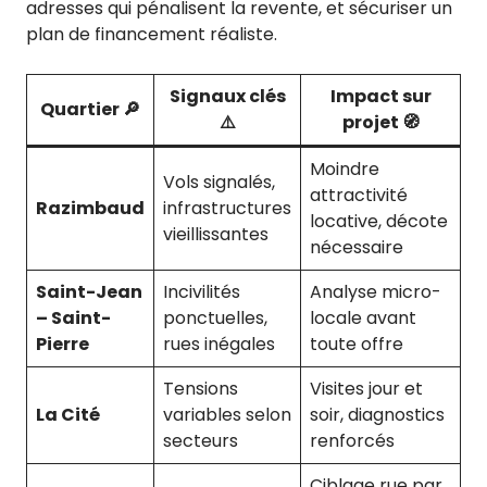
adresses qui pénalisent la revente, et sécuriser un
plan de financement réaliste.
Signaux clés
Impact sur
Quartier 🔎
⚠️
projet 🧭
Moindre
Vols signalés,
attractivité
Razimbaud
infrastructures
locative, décote
vieillissantes
nécessaire
Saint-Jean
Incivilités
Analyse micro-
– Saint-
ponctuelles,
locale avant
Pierre
rues inégales
toute offre
Tensions
Visites jour et
La Cité
variables selon
soir, diagnostics
secteurs
renforcés
Ciblage rue par