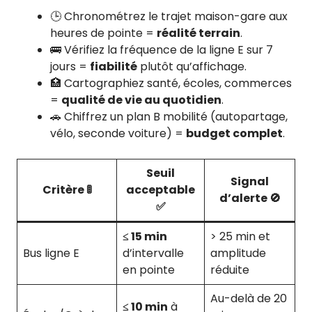
🕒 Chronométrez le trajet maison-gare aux
heures de pointe =
réalité terrain
.
🚌 Vérifiez la fréquence de la ligne E sur 7
jours =
fiabilité
plutôt qu’affichage.
🏥 Cartographiez santé, écoles, commerces
=
qualité de vie au quotidien
.
🚗 Chiffrez un plan B mobilité (autopartage,
vélo, seconde voiture) =
budget complet
.
Seuil
Signal
Critère 🚦
acceptable
d’alerte 🚫
✅
≤ 15 min
> 25 min et
Bus ligne E
d’intervalle
amplitude
en pointe
réduite
Au-delà de 20
≤ 10 min
à