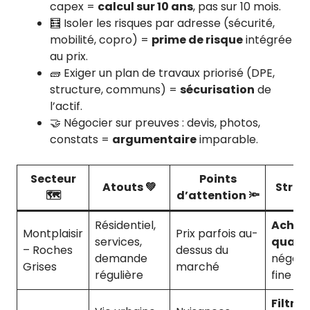
capex =
calcul sur 10 ans
, pas sur 10 mois.
🧮 Isoler les risques par adresse (sécurité,
mobilité, copro) =
prime de risque
intégrée
au prix.
🧱 Exiger un plan de travaux priorisé (DPE,
structure, communs) =
sécurisation
de
l’actif.
🤝 Négocier sur preuves : devis, photos,
constats =
argumentaire
imparable.
Secteur
Points
Atouts 💚
Strat
🗺️
d’attention 🔦
Résidentiel,
Achat
Montplaisir
Prix parfois au-
services,
qualit
– Roches
dessus du
demande
négoci
Grises
marché
régulière
fine
Filtre