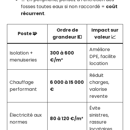
fosses toutes eaux si non raccordé =
coût
récurrent
.
Ordre de
Impact sur
Poste 🧩
grandeur 💶
valeur 📈
Améliore
Isolation +
300 à 600
DPE, facilite
menuiseries
€/m²
location
Réduit
Chauffage
6 000 à 15 000
charges,
performant
€
valorise
revente
Évite
Électricité aux
sinistres,
80 à 120 €/m²
normes
rassure
locataires