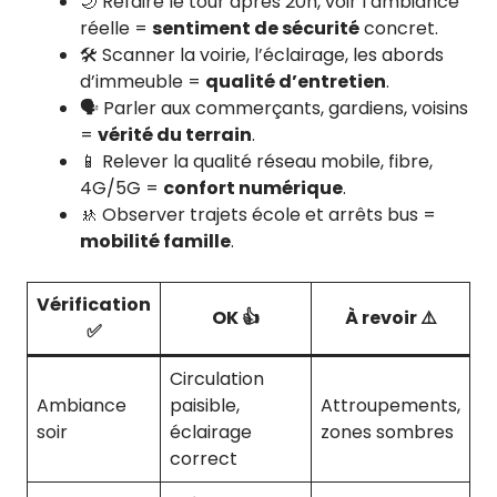
🌙 Refaire le tour après 20h, voir l’ambiance
réelle =
sentiment de sécurité
concret.
🛠️ Scanner la voirie, l’éclairage, les abords
d’immeuble =
qualité d’entretien
.
🗣️ Parler aux commerçants, gardiens, voisins
=
vérité du terrain
.
📱 Relever la qualité réseau mobile, fibre,
4G/5G =
confort numérique
.
🚸 Observer trajets école et arrêts bus =
mobilité famille
.
Vérification
OK 👍
À revoir ⚠️
✅
Circulation
Ambiance
paisible,
Attroupements,
soir
éclairage
zones sombres
correct