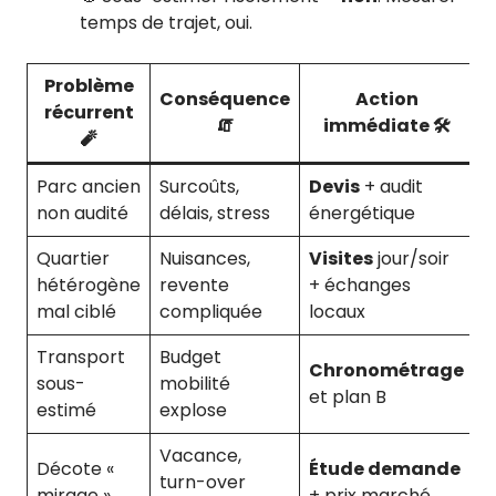
temps de trajet, oui.
Problème
Conséquence
Action
récurrent
🧯
immédiate 🛠️
🧨
Parc ancien
Surcoûts,
Devis
+ audit
non audité
délais, stress
énergétique
Quartier
Nuisances,
Visites
jour/soir
hétérogène
revente
+ échanges
mal ciblé
compliquée
locaux
Transport
Budget
Chronométrage
sous-
mobilité
et plan B
estimé
explose
Vacance,
Décote «
Étude demande
turn-over
mirage »
+ prix marché