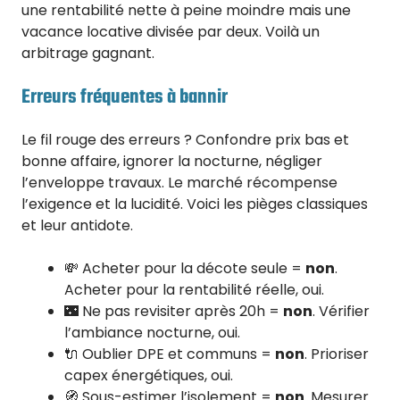
une rentabilité nette à peine moindre mais une
vacance locative divisée par deux. Voilà un
arbitrage gagnant.
Erreurs fréquentes à bannir
Le fil rouge des erreurs ? Confondre prix bas et
bonne affaire, ignorer la nocturne, négliger
l’enveloppe travaux. Le marché récompense
l’exigence et la lucidité. Voici les pièges classiques
et leur antidote.
💸 Acheter pour la décote seule =
non
.
Acheter pour la rentabilité réelle, oui.
🌃 Ne pas revisiter après 20h =
non
. Vérifier
l’ambiance nocturne, oui.
🔌 Oublier DPE et communs =
non
. Prioriser
capex énergétiques, oui.
🧭 Sous-estimer l’isolement =
non
. Mesurer