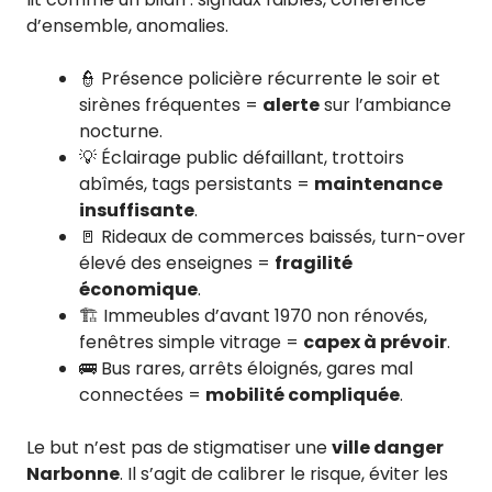
d’ensemble, anomalies.
👮 Présence policière récurrente le soir et
sirènes fréquentes =
alerte
sur l’ambiance
nocturne.
💡 Éclairage public défaillant, trottoirs
abîmés, tags persistants =
maintenance
insuffisante
.
🚪 Rideaux de commerces baissés, turn-over
élevé des enseignes =
fragilité
économique
.
🏗️ Immeubles d’avant 1970 non rénovés,
fenêtres simple vitrage =
capex à prévoir
.
🚌 Bus rares, arrêts éloignés, gares mal
connectées =
mobilité compliquée
.
Le but n’est pas de stigmatiser une
ville danger
Narbonne
. Il s’agit de calibrer le risque, éviter les