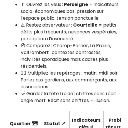
🚩 Ouvrez les yeux :
Perseigne
= indicateurs
socio-économiques bas, pression sur
l’espace public, tension ponctuelle.
⚠️ Restez observateur :
Courteille
= petits
délits plus fréquents, nuisances vespérales,
perception d’insécurité.
🧭 Comparez : Champ-Perrier, La Prairie,
Valframbert : contextes contrastés,
incivilités sporadiques mais cadres plus
résidentiels.
🕵️‍♀️ Multipliez les repérages : matin, midi, soir.
Parlez aux gardiens, aux commerçants, aux
associations.
💡 Gardez la tête froide : chiffres sans récit =
angle mort. Récit sans chiffres = illusion.
Indicateurs
Problè
Quartier 🗺️
Statut 📌
clés 📊
récurrent