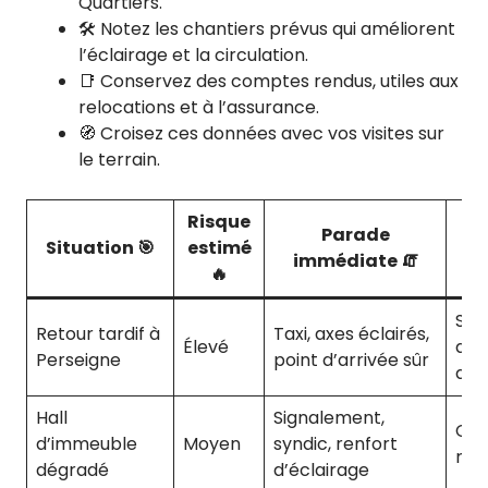
Quartiers.
🛠️ Notez les chantiers prévus qui améliorent
l’éclairage et la circulation.
📑 Conservez des comptes rendus, utiles aux
relocations et à l’assurance.
🧭 Croisez ces données avec vos visites sur
le terrain.
Risque
E
Parade
Situation 🎯
estimé
lo
immédiate 🧯
🔥
Sen
Retour tardif à
Taxi, axes éclairés,
Élevé
de 
Perseigne
point d’arrivée sûr
acc
Hall
Signalement,
Con
d’immeuble
Moyen
syndic, renfort
ren
dégradé
d’éclairage