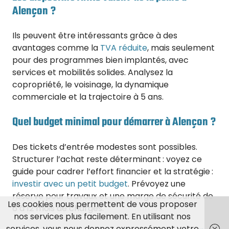
Alençon ?
Ils peuvent être intéressants grâce à des
avantages comme la
TVA réduite
, mais seulement
pour des programmes bien implantés, avec
services et mobilités solides. Analysez la
copropriété, le voisinage, la dynamique
commerciale et la trajectoire à 5 ans.
Quel budget minimal pour démarrer à Alençon ?
Des tickets d’entrée modestes sont possibles.
Structurer l’achat reste déterminant : voyez ce
guide pour cadrer l’effort financier et la stratégie :
investir avec un petit budget
. Prévoyez une
réserve pour travaux et une marge de sécurité de
Les cookies nous permettent de vous proposer
6 à 12 mois de charges.
nos services plus facilement. En utilisant nos
services, vous nous donnez expressément votre