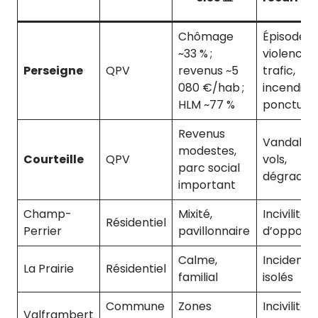
Chômage
Épisodes 
~33 % ;
violences,
Perseigne
QPV
revenus ~5
trafic,
080 €/hab ;
incendies
HLM ~77 %
ponctuel
Revenus
Vandalism
modestes,
Courteille
QPV
vols,
parc social
dégradat
important
Champ-
Mixité,
Incivilités,
Résidentiel
Perrier
pavillonnaire
d’opportu
Calme,
Incidents
La Prairie
Résidentiel
familial
isolés
Commune
Zones
Incivilités
Valframbert