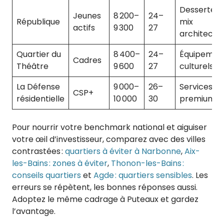
Desserte +
Jeunes
8 200–
24–
République
mix
actifs
9 300
27
architectur
Quartier du
8 400–
24–
Équipemen
Cadres
Théâtre
9 600
27
culturels
La Défense
9 000–
26–
Services
CSP+
résidentielle
10 000
30
premium
Pour nourrir votre benchmark national et aiguiser
votre œil d’investisseur, comparez avec des villes
contrastées :
quartiers à éviter à Narbonne
,
Aix-
les-Bains : zones à éviter
,
Thonon-les-Bains :
conseils quartiers
et
Agde : quartiers sensibles
. Les
erreurs se répètent, les bonnes réponses aussi.
Adoptez le même cadrage à Puteaux et gardez
l’avantage.