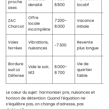
proche
+ f
densité
8 800
locatif
axes
lo
Offre
ZAC
7 200–
Vacance
Vi
locale
Charcot
8 000
initiale
5–
incomplète
Fe
Voies
Vibrations,
Revente
~7 300
ph
ferrées
nuisances
plus longue
+ p
Ci
Bordure
Vie de
Vide le soir,
8 000–
pro
sud La
quartier
N13
8 700
pr
Défense
faible
se
Le cœur du sujet : harmoniser prix, nuisances et
horizon de détention. Quand l’équation ne
s’équilibre pas, on change d’adresse, pas