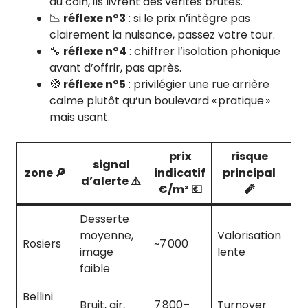
du coin, ils livrent des vérités brutes.
📉
réflexe n°3
: si le prix n’intègre pas
clairement la nuisance, passez votre tour.
🔧
réflexe n°4
: chiffrer l’isolation phonique
avant d’offrir, pas après.
🧭
réflexe n°5
: privilégier une rue arrière
calme plutôt qu’un boulevard « pratique »
mais usant.
prix
risque
signal
zone 🔎
indicatif
principal
d’
d’alerte ⚠️
€/m² 💶
🧨
Desserte
Né
moyenne,
Valorisation
for
Rosiers
~7 000
image
lente
ré
faible
co
Bellini
Iso
Bruit, air,
7 800–
Turnover