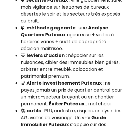
🛡️
Sécurité Puteaux
: ville globalement sûre,
mais vigilance sur les zones de bureaux
désertes le soir et les secteurs très exposés
au bruit.
🧩
méthode gagnante
: une
Analyse
Quartiers Puteaux
rigoureuse + visites à
horaires variés + audit de copropriété =
décision maîtrisée.
💡
leviers d’action
: négocier sur les
nuisances, cibler des immeubles bien gérés,
arbitrer entre meublé, colocation et
patrimonial premium.
🚨
Alerte Investissement Puteaux
: ne
payez jamais un prix de quartier central pour
un micro-secteur bruyant ou en chantier
permanent.
Éviter Puteaux
… mal choisi.
📚
outils
: PLU, cadastre, risques, analyse des
AG, visites de voisinage. Un vrai
Guide
Immobilier Puteaux
s’appuie sur des