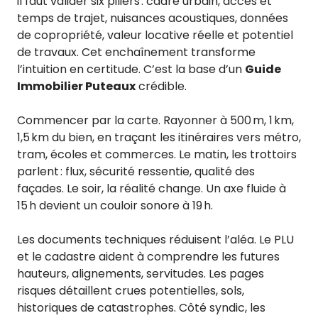
il faut valider six piliers : cadre urbain, accès et
temps de trajet, nuisances acoustiques, données
de copropriété, valeur locative réelle et potentiel
de travaux. Cet enchaînement transforme
l’intuition en certitude. C’est la base d’un
Guide
Immobilier Puteaux
crédible.
Commencer par la carte. Rayonner à 500 m, 1 km,
1,5 km du bien, en traçant les itinéraires vers métro,
tram, écoles et commerces. Le matin, les trottoirs
parlent : flux, sécurité ressentie, qualité des
façades. Le soir, la réalité change. Un axe fluide à
15 h devient un couloir sonore à 19 h.
Les documents techniques réduisent l’aléa. Le PLU
et le cadastre aident à comprendre les futures
hauteurs, alignements, servitudes. Les pages
risques détaillent crues potentielles, sols,
historiques de catastrophes. Côté syndic, les