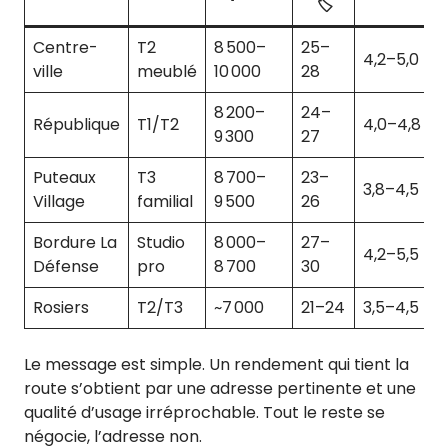
🏷️
Centre-
T2
8 500–
25–
4,2–5,0
ville
meublé
10 000
28
8 200–
24–
République
T1/T2
4,0–4,8
9 300
27
Puteaux
T3
8 700–
23–
3,8–4,5
Village
familial
9 500
26
Bordure La
Studio
8 000–
27–
4,2–5,5
Défense
pro
8 700
30
Rosiers
T2/T3
~7 000
21–24
3,5–4,5
Le message est simple. Un rendement qui tient la
route s’obtient par une adresse pertinente et une
qualité d’usage irréprochable. Tout le reste se
négocie, l’adresse non.