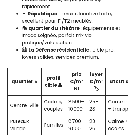
rapidement.
🚆
République
: tension locative forte,
excellent pour T1/T2 meublés.
🎭
quartier du Théâtre
: équipements et
image soignée, parfait mix vie
pratique/valorisation.
🏙️
La Défense résidentielle
: cible pro,
loyers solides, services premium.
prix
loyer
profil
quartier ⭐
€/m²
€/m²
atout clé 
cible 👤
💶
🏷️
Cadres,
8 500–
25–
Commerce
Centre-ville
couples
10 000
28
+ transpor
Puteaux
8 700–
23–
Calme +
Familles
Village
9 500
26
écoles