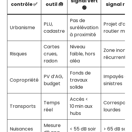
signal vert
contrôle ✅
outil 🧰
signal rou
🟢
Pas de
PLU,
Projet d’axe
Urbanisme
surélévation
cadastre
routier maje
à proximité
Cartes
Niveau
Zone inonda
Risques
crues,
faible, hors
récurrente
radon
aléa
Fonds de
PV d’AG,
Impayés éle
Copropriété
travaux
budget
sinistres
solide
Accès <
Temps
Correspond
Transports
10 min aux
réel
lourdes
hubs
Mesure
Nuisances
< 55 dB soir
> 65 dB soir