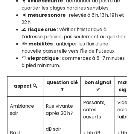
👮
veille sécurité
: demander au poste de
quartier les plages horaires sensibles.
🔈
mesure sonore
: relevés à 8 h, 13 h, 19 h et
22 h.
🌊
risque crue
: vérifier l’historique à
l’adresse précise, pas seulement au quartier.
🚲
mobilités
: anticiper les flux d’une
nouvelle passerelle vers l’Île de Puteaux.
🛒
vie pratique
: commerces à 5–7 minutes
à pied minimum.
question clé
bon signal
mauva
aspect 🔍
❓
✅
signa
Passants,
Vide,
Ambiance
Rue vivante
cafés
éclair
soir
après 20 h ?
ouverts
faible
dB soir
Bruit
< 55 dB
> 65 d