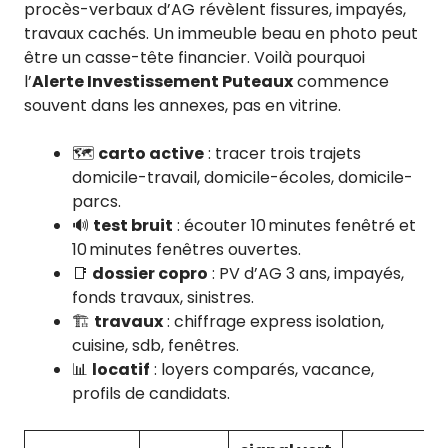
procès-verbaux d’AG révèlent fissures, impayés,
travaux cachés. Un immeuble beau en photo peut
être un casse-tête financier. Voilà pourquoi
l’
Alerte Investissement Puteaux
commence
souvent dans les annexes, pas en vitrine.
🗺️
carto active
: tracer trois trajets
domicile-travail, domicile-écoles, domicile-
parcs.
🔊
test bruit
: écouter 10 minutes fenêtré et
10 minutes fenêtres ouvertes.
📑
dossier copro
: PV d’AG 3 ans, impayés,
fonds travaux, sinistres.
🏗️
travaux
: chiffrage express isolation,
cuisine, sdb, fenêtres.
📊
locatif
: loyers comparés, vacance,
profils de candidats.