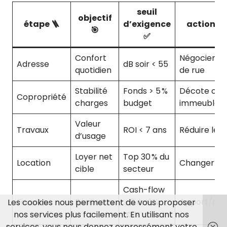
seuil
objectif
étape 🪜
d’exigence
action si
🎯
✅
Confort
Négocier o
Adresse
dB soir < 55
quotidien
de rue
Stabilité
Fonds > 5 %
Décote ou 
Copropriété
charges
budget
immeuble
Valeur
Travaux
ROI < 7 ans
Réduire le 
d’usage
Loyer net
Top 30 % du
Location
Changer de
cible
secteur
Cash-flow
Finance
Résilience
≥ 0 à +1 %
Apport/ren
Les cookies nous permettent de vous proposer
taux
nos services plus facilement. En utilisant nos
services, vous nous donnez expressément votre