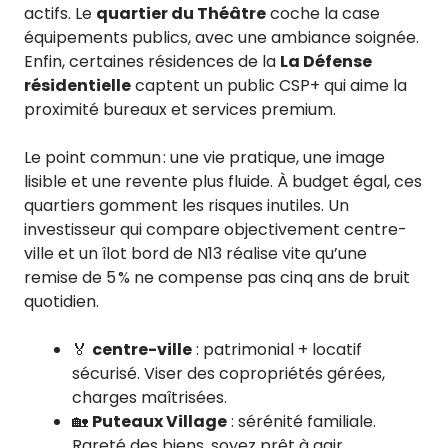
actifs. Le
quartier du Théâtre
coche la case
équipements publics, avec une ambiance soignée.
Enfin, certaines résidences de la
La Défense
résidentielle
captent un public CSP+ qui aime la
proximité bureaux et services premium.
Le point commun : une vie pratique, une image
lisible et une revente plus fluide. À budget égal, ces
quartiers gomment les risques inutiles. Un
investisseur qui compare objectivement centre-
ville et un îlot bord de N13 réalise vite qu’une
remise de 5 % ne compense pas cinq ans de bruit
quotidien.
🏅
centre-ville
: patrimonial + locatif
sécurisé. Viser des copropriétés gérées,
charges maîtrisées.
🏡
Puteaux Village
: sérénité familiale.
Rareté des biens, soyez prêt à agir