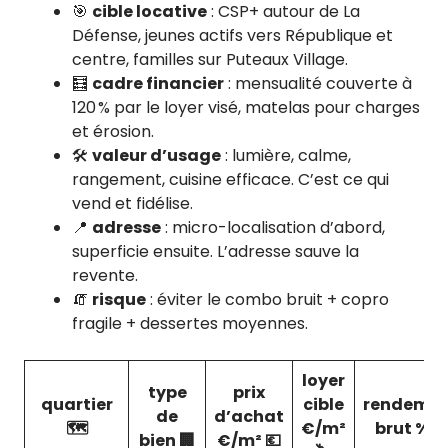
🎯
cible locative
: CSP+ autour de La
Défense, jeunes actifs vers République et
centre, familles sur Puteaux Village.
🧮
cadre financier
: mensualité couverte à
120 % par le loyer visé, matelas pour charges
et érosion.
🛠️
valeur d’usage
: lumière, calme,
rangement, cuisine efficace. C’est ce qui
vend et fidélise.
📍
adresse
: micro-localisation d’abord,
superficie ensuite. L’adresse sauve la
revente.
🧯
risque
: éviter le combo bruit + copro
fragile + dessertes moyennes.
loyer
type
prix
quartier
cible
rendeme
de
d’achat
🗺️
€/m²
brut % 📈
bien 🏢
€/m² 💶