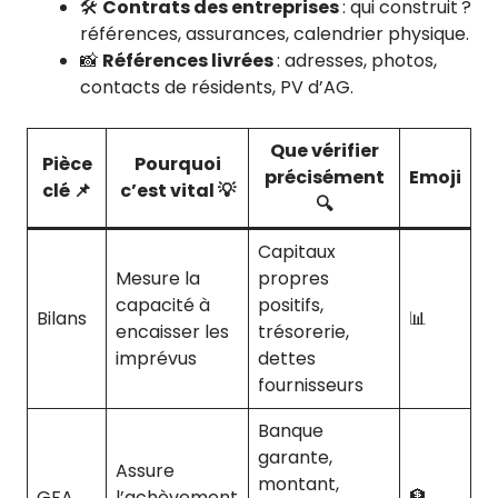
🛠️
Contrats des entreprises
: qui construit ?
références, assurances, calendrier physique.
📸
Références livrées
: adresses, photos,
contacts de résidents, PV d’AG.
Que vérifier
Pièce
Pourquoi
précisément
Emoji
clé 📌
c’est vital 💡
🔍
Capitaux
Mesure la
propres
capacité à
positifs,
Bilans
📊
encaisser les
trésorerie,
imprévus
dettes
fournisseurs
Banque
garante,
Assure
montant,
GFA
l’achèvement
🏦