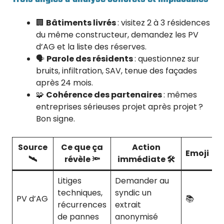
🏢
Bâtiments livrés
: visitez 2 à 3 résidences
du même constructeur, demandez les PV
d’AG et la liste des réserves.
🗣️
Parole des résidents
: questionnez sur
bruits, infiltration, SAV, tenue des façades
après 24 mois.
🧩
Cohérence des partenaires
: mêmes
entreprises sérieuses projet après projet ?
Bon signe.
Source
Ce que ça
Action
Emoji
🛰️
révèle 🔦
immédiate 🛠️
Litiges
Demander au
techniques,
syndic un
PV d’AG
📚
récurrences
extrait
de pannes
anonymisé