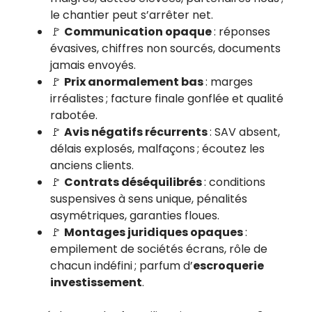
le chantier peut s’arrêter net.
🚩
Communication opaque
: réponses
évasives, chiffres non sourcés, documents
jamais envoyés.
🚩
Prix anormalement bas
: marges
irréalistes ; facture finale gonflée et qualité
rabotée.
🚩
Avis négatifs récurrents
: SAV absent,
délais explosés, malfaçons ; écoutez les
anciens clients.
🚩
Contrats déséquilibrés
: conditions
suspensives à sens unique, pénalités
asymétriques, garanties floues.
🚩
Montages juridiques opaques
:
empilement de sociétés écrans, rôle de
chacun indéfini ; parfum d’
escroquerie
investissement
.