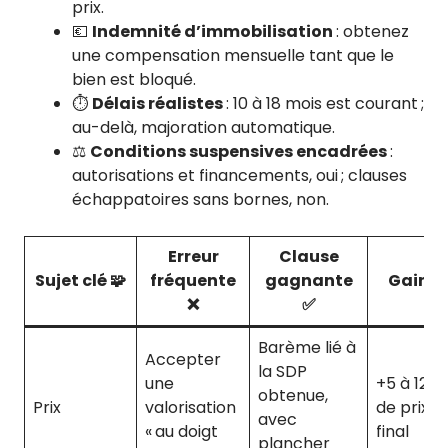
prix.
💶
Indemnité d’immobilisation
: obtenez
une compensation mensuelle tant que le
bien est bloqué.
⏱️
Délais réalistes
: 10 à 18 mois est courant ;
au-delà, majoration automatique.
⚖️
Conditions suspensives encadrées
:
autorisations et financements, oui ; clauses
échappatoires sans bornes, non.
Erreur
Clause
Sujet clé 🧩
fréquente
gagnante
Gain 💥
❌
✅
Barème lié à
Accepter
la SDP
une
+5 à 12 %
obtenue,
Prix
valorisation
de prix
avec
« au doigt
final
plancher