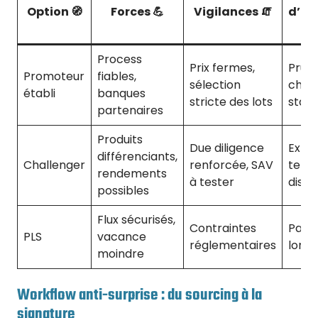
Option 🧭
Forces 💪
Vigilances 🧯
d’in
Process
Prix fermes,
Prud
Promoteur
fiables,
sélection
cher
établi
banques
stricte des lots
stabil
partenaires
Produits
Due diligence
Expé
différenciants,
Challenger
renforcée, SAV
temp
rendements
à tester
dispo
possibles
Flux sécurisés,
Contraintes
Patr
PLS
vacance
réglementaires
long
moindre
Workflow anti-surprise : du sourcing à la
signature