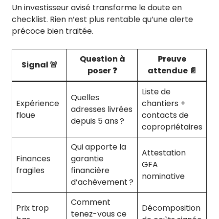
Un investisseur avisé transforme le doute en
checklist. Rien n’est plus rentable qu’une alerte
précoce bien traitée.
Question à
Preuve
Signal 🚨
poser ❓
attendue 📄
Liste de
Qu
Quelles
Expérience
chantiers +
in
adresses livrées
floue
contacts de
li
depuis 5 ans ?
copropriétaires
ré
Qui apporte la
Attestation
Ar
Finances
garantie
GFA
ch
fragiles
financière
nominative
pe
d’achèvement ?
Comment
Su
Prix trop
Décomposition
tenez-vous ce
m