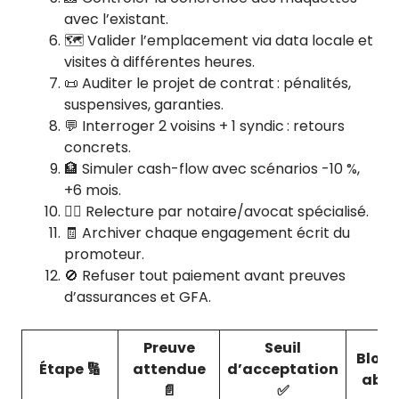
avec l’existant.
🗺️ Valider l’emplacement via data locale et
visites à différentes heures.
📜 Auditer le projet de contrat : pénalités,
suspensives, garanties.
💬 Interroger 2 voisins + 1 syndic : retours
concrets.
🏦 Simuler cash-flow avec scénarios -10 %,
+6 mois.
🧑‍⚖️ Relecture par notaire/avocat spécialisé.
🧾 Archiver chaque engagement écrit du
promoteur.
🚫 Refuser tout paiement avant preuves
d’assurances et GFA.
Preuve
Seuil
Bloca
Étape 🔢
attendue
d’acceptation
abse
📄
✅