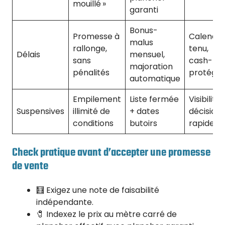
mouillé »
garanti
Bonus-
Promesse à
Calendri
malus
rallonge,
tenu,
Délais
mensuel,
sans
cash-flo
majoration
pénalités
protégé
automatique
Empilement
Liste fermée
Visibilité,
Suspensives
illimité de
+ dates
décision
conditions
butoirs
rapide
Check pratique avant d’accepter une promesse
de vente
🧮 Exigez une note de faisabilité
indépendante.
🧷 Indexez le prix au mètre carré de