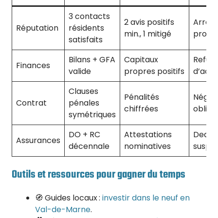
3 contacts
2 avis positifs
Arrêt 
Réputation
résidents
min., 1 mitigé
proce
satisfaits
Bilans + GFA
Capitaux
Refus
Finances
valide
propres positifs
d’aco
Clauses
Pénalités
Négoc
Contrat
pénales
chiffrées
obliga
symétriques
DO + RC
Attestations
Deal
Assurances
décennale
nominatives
suspe
Outils et ressources pour gagner du temps
🧭 Guides locaux :
investir dans le neuf en
Val-de-Marne
.