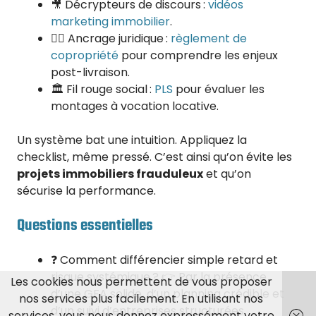
🎥 Décrypteurs de discours :
vidéos
marketing immobilier
.
🧑‍⚖️ Ancrage juridique :
règlement de
copropriété
pour comprendre les enjeux
post-livraison.
🏛️ Fil rouge social :
PLS
pour évaluer les
montages à vocation locative.
Un système bat une intuition. Appliquez la
checklist, même pressé. C’est ainsi qu’on évite les
projets immobiliers frauduleux
et qu’on
sécurise la performance.
Questions essentielles
❓ Comment différencier simple retard et
risque systémique ? 👉 Par la présence
Les cookies nous permettent de vous proposer
d’une GFA solide, d’un planning crédible et
nos services plus facilement. En utilisant nos
d’un suivi d’entreprises structurées.
services, vous nous donnez expressément votre