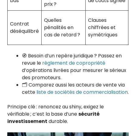
bas
de coûts signée
prix ?
l
Dé
Quelles
Clauses
Contrat
ex
pénalités en
chiffrées et
déséquilibré
a
cas de retard ?
symétriques
c
🧭 Besoin d’un repère juridique ? Passez en
revue le
règlement de copropriété
d’opérations livrées pour mesurer le sérieux
des promoteurs.
🗂️ Comparez aussi les acteurs de vente via
cette
liste de sociétés de commercialisation
.
Principe clé : renoncez au shiny, exigez le
vérifiable ; c’est la base d’une
sécurité
investissement
durable.