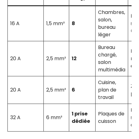
Chambres,
Équ
salon,
16 A
1,5 mm²
8
séc
bureau
😊
léger
Bureau
Plu
chargé,
20 A
2,5 mm²
12
ma
salon
évo
multimédia
Cuisine,
Zon
20 A
2,5 mm²
6
plan de
pui
travail
Lig
1 prise
Plaques de
32 A
6 mm²
spé
dédiée
cuisson
obl