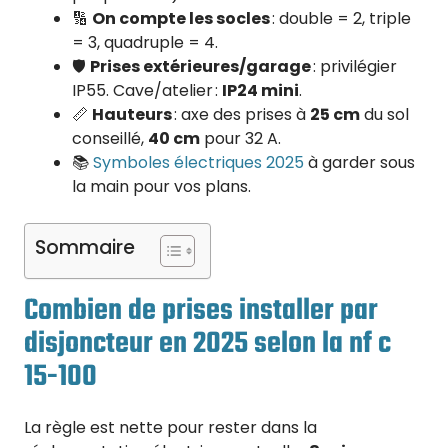
🔢
On compte les socles
: double = 2, triple
= 3, quadruple = 4.
🛡️
Prises extérieures/garage
: privilégier
IP55. Cave/atelier :
IP24 mini
.
📏
Hauteurs
: axe des prises à
25 cm
du sol
conseillé,
40 cm
pour 32 A.
📚
Symboles électriques 2025
à garder sous
la main pour vos plans.
Sommaire
Combien de prises installer par
disjoncteur en 2025 selon la nf c
15-100
La règle est nette pour rester dans la