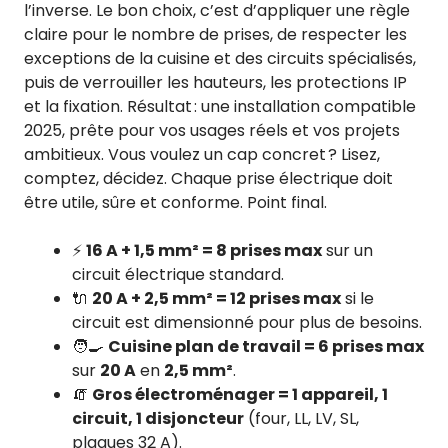
l’inverse. Le bon choix, c’est d’appliquer une règle
claire pour le nombre de prises, de respecter les
exceptions de la cuisine et des circuits spécialisés,
puis de verrouiller les hauteurs, les protections IP
et la fixation. Résultat : une installation compatible
2025, prête pour vos usages réels et vos projets
ambitieux. Vous voulez un cap concret ? Lisez,
comptez, décidez. Chaque prise électrique doit
être utile, sûre et conforme. Point final.
⚡
16 A + 1,5 mm² = 8 prises max
sur un
circuit électrique standard.
🔌
20 A + 2,5 mm² = 12 prises max
si le
circuit est dimensionné pour plus de besoins.
🧑‍🍳
Cuisine plan de travail = 6 prises max
sur
20 A
en
2,5 mm²
.
🧯
Gros électroménager = 1 appareil, 1
circuit, 1 disjoncteur
(four, LL, LV, SL,
plaques 32 A).