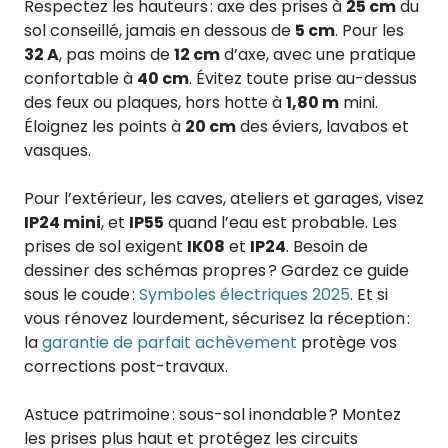
Respectez les hauteurs : axe des prises à
25 cm
du
sol conseillé, jamais en dessous de
5 cm
. Pour les
32 A
, pas moins de
12 cm
d’axe, avec une pratique
confortable à
40 cm
. Évitez toute prise au-dessus
des feux ou plaques, hors hotte à
1,80 m
mini.
Éloignez les points à
20 cm
des éviers, lavabos et
vasques.
Pour l’extérieur, les caves, ateliers et garages, visez
IP24 mini
, et
IP55
quand l’eau est probable. Les
prises de sol exigent
IK08
et
IP24
. Besoin de
dessiner des schémas propres ? Gardez ce guide
sous le coude :
Symboles électriques 2025
. Et si
vous rénovez lourdement, sécurisez la réception :
la
garantie de parfait achèvement
protège vos
corrections post-travaux.
Astuce patrimoine : sous-sol inondable ? Montez
les prises plus haut et protégez les circuits