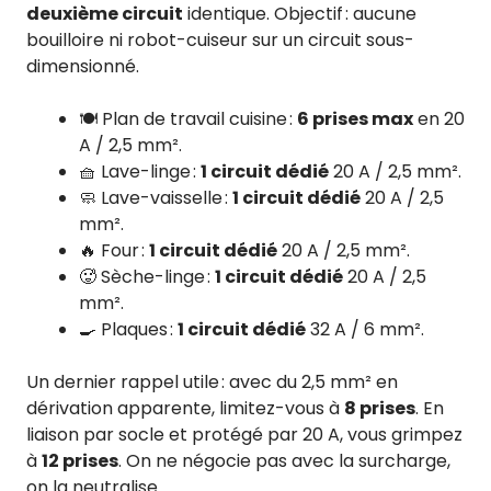
deuxième circuit
identique. Objectif : aucune
bouilloire ni robot-cuiseur sur un circuit sous-
dimensionné.
🍽️ Plan de travail cuisine :
6 prises max
en 20
A / 2,5 mm².
🧺 Lave-linge :
1 circuit dédié
20 A / 2,5 mm².
🧼 Lave-vaisselle :
1 circuit dédié
20 A / 2,5
mm².
🔥 Four :
1 circuit dédié
20 A / 2,5 mm².
🥵 Sèche-linge :
1 circuit dédié
20 A / 2,5
mm².
🍳 Plaques :
1 circuit dédié
32 A / 6 mm².
Un dernier rappel utile : avec du 2,5 mm² en
dérivation apparente, limitez-vous à
8 prises
. En
liaison par socle et protégé par 20 A, vous grimpez
à
12 prises
. On ne négocie pas avec la surcharge,
on la neutralise.