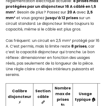
réglementation électrique actuelle :
8 prises max
protégées par un disjoncteur 16 A câblé en 1,5
mm²
. Besoin de plus ? Passez sur
20 A
avec
2,5
mm²
et vous gagnez
jusqu’à 12 prises
sur un
circuit standard. Le disjoncteur limite toujours la
capacité, même si le câble est plus gros.
Cas fréquent : un circuit en 2,5 mm² protégé par 16
A. C’est permis, mais la limite reste
8 prises
, car
c’est la capacité disjoncteur qui tranche. Le bon
réflexe : dimensionner en fonction des usages
réels, pas seulement de la longueur de la pièce.
Une règle claire crée des intérieurs puissants et
sereins.
Nombre
Calibre
Section
max de
Usage
disjoncteur
câble
Po
prises
typique 🏠
⚡
📏
🔌