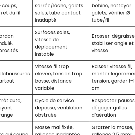
-coups,
serrée/lâche, galets
bobine, nettoyer
rêt du fil
sales, tube contact
galets, vérifier Ø
inadapté
tube/fil
Surfaces sales,
ordon
Brosser, dégraisse
vitesse de
ndulé,
stabiliser angle et
déplacement
orosités
vitesse
instable
Vitesse fil trop
Baisser vitesse fil,
claboussures
élevée, tension trop
monter légèremen
artout
basse, distance
tension, garder 1–1
variable
cm
rrêt auto,
Cycle de service
Respecter pauses
oyant
dépassé, ventilation
dégager grilles
range
obstruée
d’aération
Masse mal fixée,
Gratter la masse,
rc qui coupe
rallonge inadaptée,
rallonge 2,5 mm²,