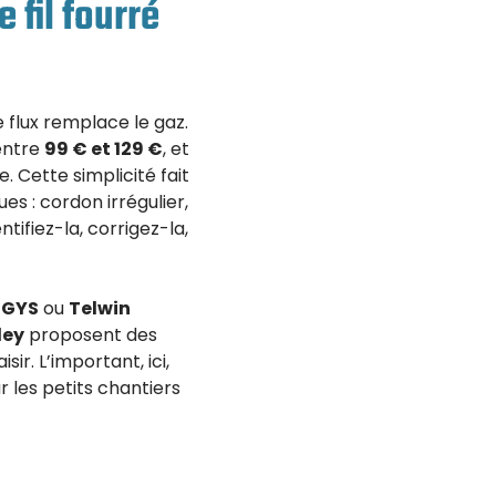
 fil fourré
e flux remplace le gaz.
 entre
99 € et 129 €
, et
. Cette simplicité fait
s : cordon irrégulier,
tifiez-la, corrigez-la,
e
GYS
ou
Telwin
ley
proposent des
ir. L’important, ici,
r les petits chantiers