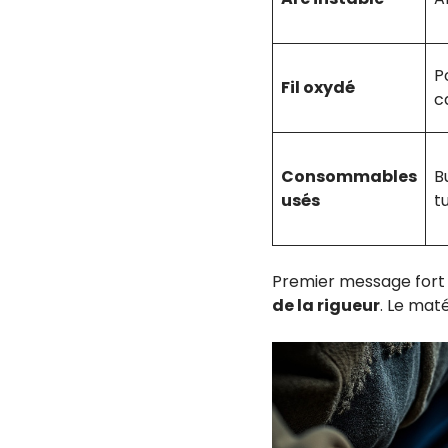
P
Fil oxydé
c
Consommables
B
usés
t
Premier message fort 
de la rigueur
. Le mat