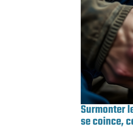
Surmonter les
se coince, c