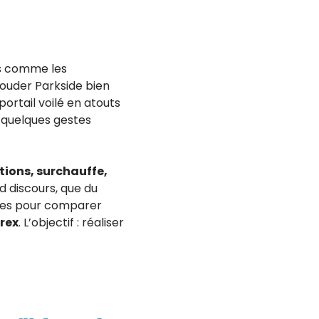
urs comme les
 souder Parkside bien
ortail voilé en atouts
r, quelques gestes
ctions, surchauffe,
d discours, que du
pères pour comparer
rex
. L’objectif : réaliser