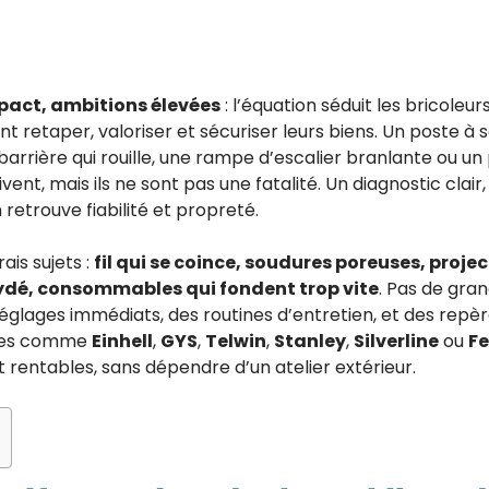
mpact, ambitions élevées
: l’équation séduit les bricole
nt retaper, valoriser et sécuriser leurs biens. Un poste à
arrière qui rouille, une rampe d’escalier branlante ou un p
ivent, mais ils ne sont pas une fatalité. Un diagnostic clai
retrouve fiabilité et propreté.
ais sujets :
fil qui se coince, soudures poreuses, proje
oxydé, consommables qui fondent trop vite
. Pas de gran
 réglages immédiats, des routines d’entretien, et des re
nces comme
Einhell
,
GYS
,
Telwin
,
Stanley
,
Silverline
ou
Fe
 rentables, sans dépendre d’un atelier extérieur.