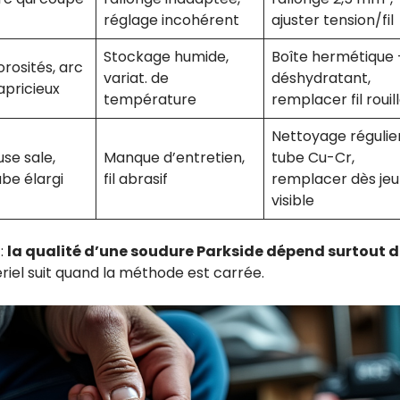
réglage incohérent
ajuster tension/fil
Stockage humide,
Boîte hermétique 
orosités, arc
variat. de
déshydratant,
apricieux
température
remplacer fil rouil
Nettoyage régulier
use sale,
Manque d’entretien,
tube Cu-Cr,
ube élargi
fil abrasif
remplacer dès jeu
visible
:
la qualité d’une soudure Parkside dépend surtout d
ériel suit quand la méthode est carrée.