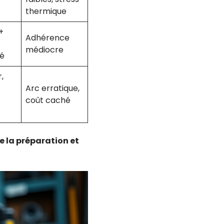
thermique
+
Adhérence
médiocre
lé
,
Arc erratique,
coût caché
e la préparation et