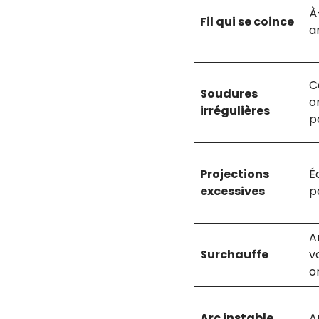
À
Fil qui se coince
ar
C
Soudures
o
irrégulières
p
Projections
É
excessives
p
A
Surchauffe
v
o
Arc instable
A