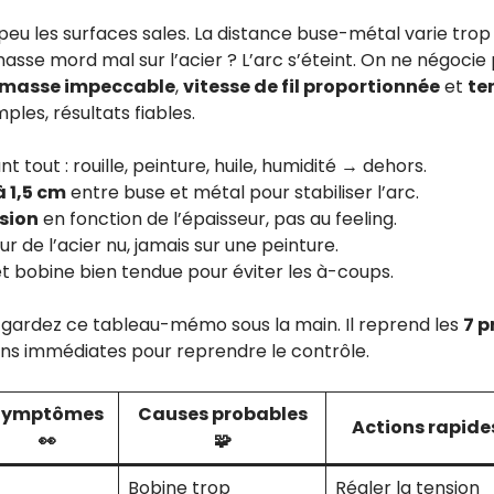
 peu les surfaces sales. La distance buse-métal varie tro
masse mord mal sur l’acier ? L’arc s’éteint. On ne négocie 
masse impeccable
,
vitesse de fil proportionnée
et
te
mples, résultats fiables.
t tout : rouille, peinture, huile, humidité → dehors.
à 1,5 cm
entre buse et métal pour stabiliser l’arc.
nsion
en fonction de l’épaisseur, pas au feeling.
ur de l’acier nu, jamais sur une peinture.
t bobine bien tendue pour éviter les à-coups.
t, gardez ce tableau-mémo sous la main. Il reprend les
7 p
ons immédiates pour reprendre le contrôle.
Symptômes
Causes probables
Actions rapide
👀
🧩
Bobine trop
Régler la tension