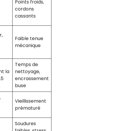
Points froids,
cordons
cassants
r,
Faible tenue
mécanique
Temps de
t la
nettoyage,
,5
encrassement
buse
,
Vieillissement
prématuré
Soudures
faibles, stress