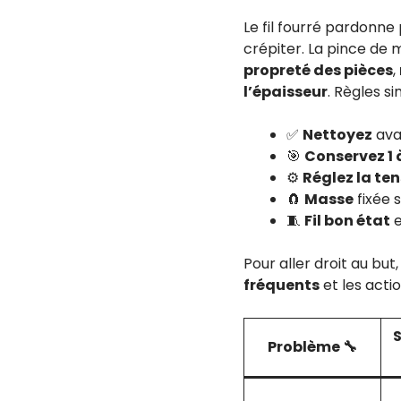
Le fil fourré pardonne
crépiter. La pince de 
propreté des pièces
,
l’épaisseur
. Règles si
✅
Nettoyez
avan
🎯
Conservez 1 
⚙️
Réglez la te
🧲
Masse
fixée s
🧵
Fil bon état
e
Pour aller droit au bu
fréquents
et les acti
Problème 🔧