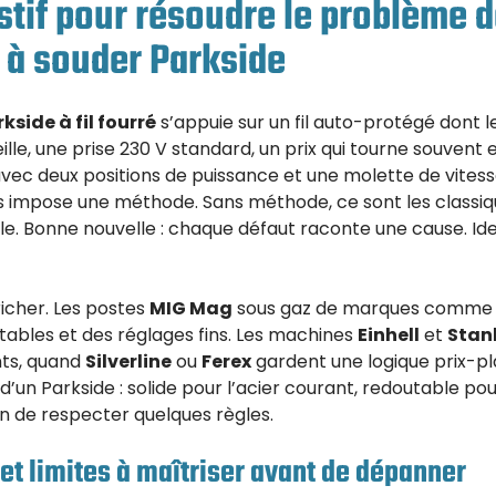
tif pour résoudre le problème de
 à souder Parkside
kside à fil fourré
s’appuie sur un fil auto-protégé dont l
ille, une prise 230 V standard, un prix qui tourne souvent
avec deux positions de puissance et une molette de vitesse
 impose une méthode. Sans méthode, ce sont les classique
le. Bonne nouvelle : chaque défaut raconte une cause. Iden
icher. Les postes
MIG Mag
sous gaz de marques comm
stables et des réglages fins. Les machines
Einhell
et
Stan
ts, quand
Silverline
ou
Ferex
gardent une logique prix-plais
r d’un Parkside : solide pour l’acier courant, redoutable pou
on de respecter quelques règles.
t limites à maîtriser avant de dépanner