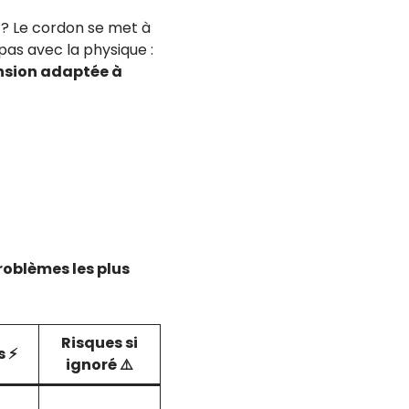
p ? Le cordon se met à
pas avec la physique :
nsion adaptée à
roblèmes les plus
Risques si
s ⚡
ignoré ⚠️