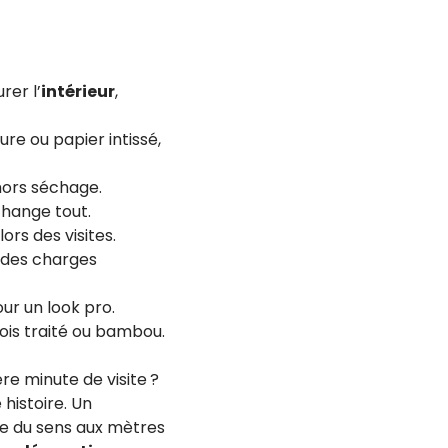
rer l’
intérieur
,
ure ou papier intissé,
hors séchage.
change tout.
ors des visites.
n des charges
our un look pro.
ois traité ou bambou.
re minute de visite ?
histoire. Un
ne du sens aux mètres