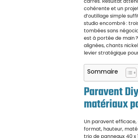
carrés. Résultat atten
cohérente et un projet 
d’outillage simple suff
studio encombré : troi
tombées sans négociat
est à portée de main ? 
alignées, chants nickel
levier stratégique pou
Sommaire
Paravent Diy
matériaux po
Un paravent efficace, 
format, hauteur, matéri
trio de panneaux 40 x