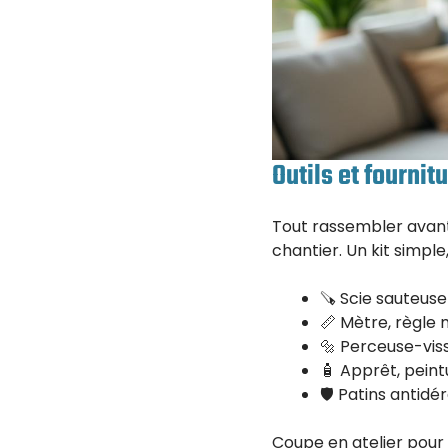
Outils et fourni
Tout rassembler avant 
chantier. Un kit simple,
🪚 Scie sauteuse 
📏 Mètre, règle 
🔩 Perceuse-viss
🧴 Apprêt, peint
🛡️ Patins antidé
Coupe en atelier pour