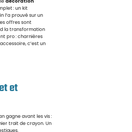
une
décoration
plet : un kit
in l’a prouvé sur un
es offres sont
d la transformation
ont pro : charnières
accessoire, c’est un
et et
an gagne avant les vis :
mier trait de crayon. Un
stiques.