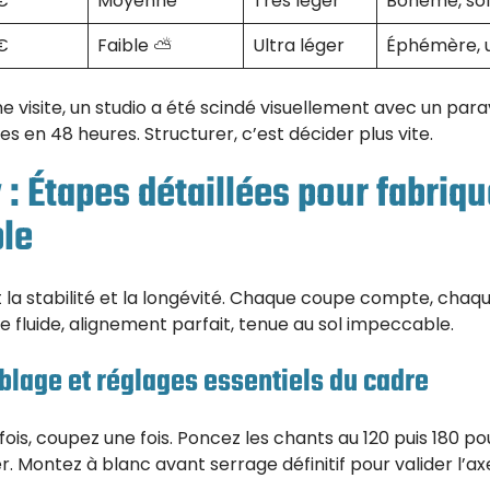
€
Moyenne
Très léger
Bohème, so
€
Faible ⛅
Ultra léger
Éphémère, 
e visite, un studio a été scindé visuellement avec un par
fres en 48 heures. Structurer, c’est décider plus vite.
 : Étapes détaillées pour fabriq
ble
la stabilité et la longévité. Chaque coupe compte, chaque 
ure fluide, alignement parfait, tenue au sol impeccable.
lage et réglages essentiels du cadre
ois, coupez une fois. Poncez les chants au 120 puis 180 pou
. Montez à blanc avant serrage définitif pour valider l’axe