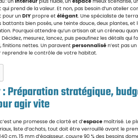
du : un
intérieur
plus fluide, un
espace
mieux scénarisé, 
qui prend de la valeur. Et non, pas besoin d’un atelier com
it pour un
DIY
propre et
élégant
. Une spécialiste de terra
s battants bien posés, une teinte douce, deux plantes, et l
ion. Pourquoi attendre qu’un artisan ait un créneau quan
Décidez, mesurez, lancez, puis peaufinez les détails qui f
, finitions nettes. Un paravent
personnalisé
n’est pas un 
r reprendre le contrôle de votre habitat.
 : Préparation stratégique, budg
ur agir vite
c’est une promesse de clarté et d’
espace
maîtrisé. Le pl
aux, liste d’achats, tout doit être verrouillé avant le pre
 140 cm, 15 mm d’épaisseur, couvre 90 % des besoins dome