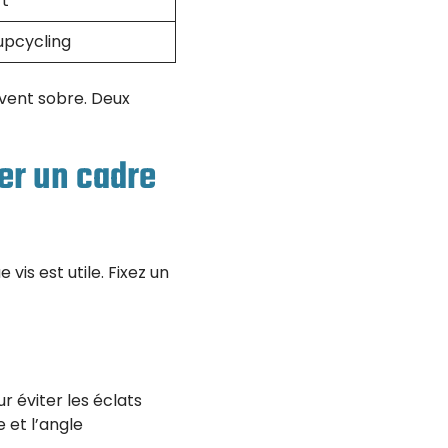
ft
upcycling
avent sobre. Deux
uer un cadre
vis est utile. Fixez un
r éviter les éclats
 et l’angle