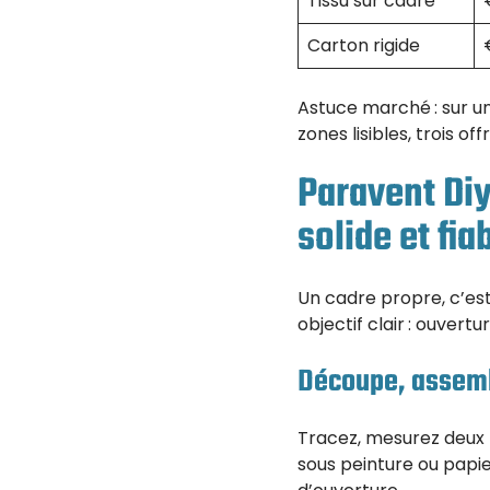
Tissu sur cadre
Carton rigide
Astuce marché : sur un
zones lisibles, trois of
Paravent Diy
solide et fia
Un cadre propre, c’est 
objectif clair : ouvert
Découpe, assemb
Tracez, mesurez deux f
sous peinture ou papier