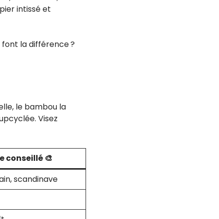
ier intissé et
font la différence ?
elle, le bambou la
 upcyclée. Visez
e conseillé 🎨
in, scandinave