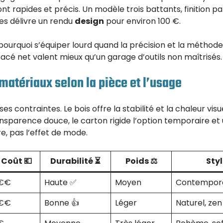
t rapides et précis. Un modèle trois battants, finition pap
es délivre un rendu
design
pour environ 100 €.
pourquoi s’équiper lourd quand la précision et la méthode 
racé net valent mieux qu’un garage d’outils non maîtrisés.
 matériaux selon la pièce et l’usage
 contraintes. Le bois offre la stabilité et la chaleur visu
ransparence douce, le carton rigide l’option temporaire et
, pas l’effet de mode.
Coût 💶
Durabilité ⏳
Poids ⚖️
Styl
€€
Haute ✅
Moyen
Contempora
€€
Bonne 👍
Léger
Naturel, zen