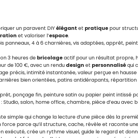
briquer un paravent DIY
élégant
et
pratique
pour structu
ration
et valoriser l’
espace
.
ois panneaux, 4 à 6 charnières, vis adaptées, apprêt, peint
ron 3 heures de
bricolage
actif pour un résultat propre, 
our de 100 €, avec un rendu
design
et
personnalisé
qui 
age précis, intimité instantanée, valeur perçue en hausse l
arnières bien orientées, patins antidérapants, répartitio
prêt, ponçage fin, peinture satin ou papier peint intissé p
: Studio, salon, home office, chambre, pièce d’eau avec b
te simple qui change la lecture d’une pièce dès la premiè
 force parce qu’il structure, cache, révèle et raconte une 
n exécuté, crée un rythme visuel, guide le regard et don