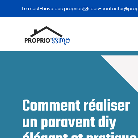
Aller
Le must-have des proprios
nous-contacter@propr
au
contenu
Comment réaliser
un paravent diy