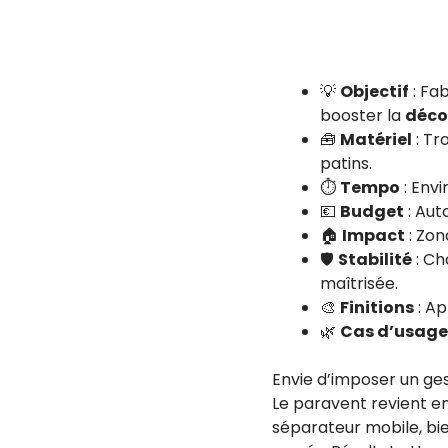
💡
Objectif
: Fa
booster la
déco
🧰
Matériel
: Tr
patins.
⏱️
Tempo
: Envi
💶
Budget
: Aut
🏠
Impact
: Zon
🛡️
Stabilité
: Ch
maîtrisée.
🎨
Finitions
: Ap
🌿
Cas d’usage
Envie d’imposer un ges
Le paravent revient en
séparateur mobile, bie