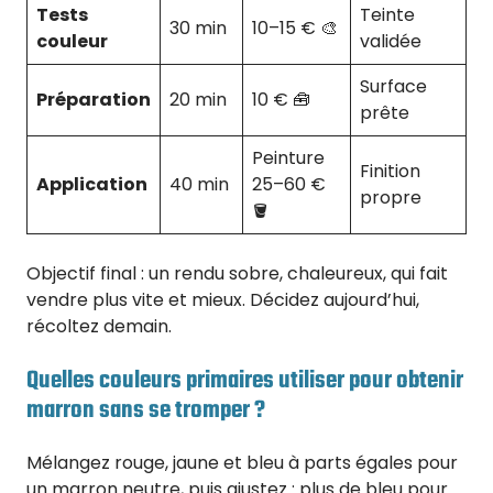
Tests
Teinte
30 min
10–15 € 🎨
couleur
validée
Surface
Préparation
20 min
10 € 🧰
prête
Peinture
Finition
Application
40 min
25–60 €
propre
🪣
Objectif final : un rendu sobre, chaleureux, qui fait
vendre plus vite et mieux. Décidez aujourd’hui,
récoltez demain.
Quelles couleurs primaires utiliser pour obtenir
marron sans se tromper ?
Mélangez rouge, jaune et bleu à parts égales pour
un marron neutre, puis ajustez : plus de bleu pour