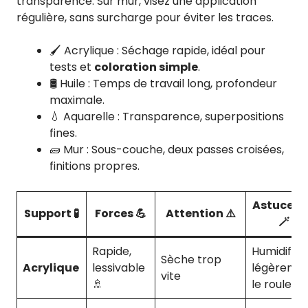
transparence. Sur mur, visez une application
régulière, sans surcharge pour éviter les traces.
🖌️ Acrylique : Séchage rapide, idéal pour
tests et
coloration simple
.
🛢️ Huile : Temps de travail long, profondeur
maximale.
💧 Aquarelle : Transparence, superpositions
fines.
🧱 Mur : Sous-couche, deux passes croisées,
finitions propres.
Astuce p
Support 🧪
Forces 💪
Attention ⚠️
🪄
Rapide,
Humidifiez
Sèche trop
Acrylique
lessivable
légèreme
vite
🚿
le rouleau