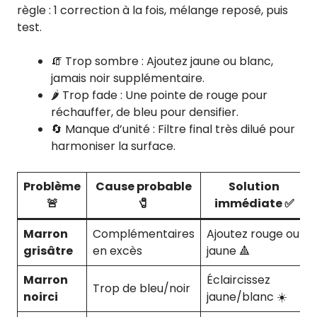
règle : 1 correction à la fois, mélange reposé, puis
test.
🧯 Trop sombre : Ajoutez jaune ou blanc,
jamais noir supplémentaire.
🌶️ Trop fade : Une pointe de rouge pour
réchauffer, de bleu pour densifier.
🔄 Manque d’unité : Filtre final très dilué pour
harmoniser la surface.
Problème
Cause probable
Solution
🚨
🧷
immédiate ✅
Marron
Complémentaires
Ajoutez rouge ou
grisâtre
en excès
jaune 🔺
Marron
Éclaircissez
Trop de bleu/noir
noirci
jaune/blanc ☀️