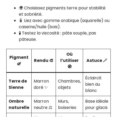
🌍 Choisissez pigments terre pour stabilité
et sobriété.
🧴 Liez avec gomme arabique (aquarelle) ou
caseïne/huile (bois).
🧪 Testez la viscosité : pâte souple, pas
pâteuse.
Où
Pigment
Rendu 🎨
l’utiliser
Astuce 🪄
🌿
🧭
Éclaircit
Terre de
Marron
Chambres,
bien au
Sienne
doré ✨
objets
blanc
Ombre
Marron
Murs,
Base idéale
naturelle
neutre ⚖️
boiseries
pour glacis