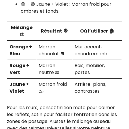
🟡 + 🟣 Jaune + Violet : Marron froid pour
ombres et fonds.
Mélange
Résultat 🧭
Où l’utiliser 🏠
🎨
Orange +
Marron
Mur accent,
Bleu
chocolat 🍫
encadrements
Rouge +
Marron
Bois, mobilier,
Vert
neutre ⚖️
portes
Jaune +
Marron froid
Arrière-plans,
Violet
🌫️
contrastes
Pour les murs, pensez finition mate pour calmer
les reflets, satin pour faciliter l’entretien dans les
zones de passage. Ajustez le mélange au seau
avec des teintes universelles si votre peinture