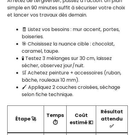
Arrêtez de tergiverser, passez à l’action. Un plan
simple en 90 minutes suffit à sécuriser votre choix
et lancer vos travaux dès demain.
🧾 Listez vos besoins : mur accent, portes,
boiseries.
🎯 Choisissez la nuance cible : chocolat,
caramel, taupe.
🧪 Testez 3 mélanges sur 30 cm, laissez
sécher, observez jour/nuit.
🛒 Achetez peinture + accessoires (ruban,
bâche, rouleaux 10 mm).
🖌️ Appliquez 2 couches croisées, séchage
selon fiche technique.
Résultat
Temps
Coût
Étape 🚀
attendu
⏱️
estimé 💶
✅