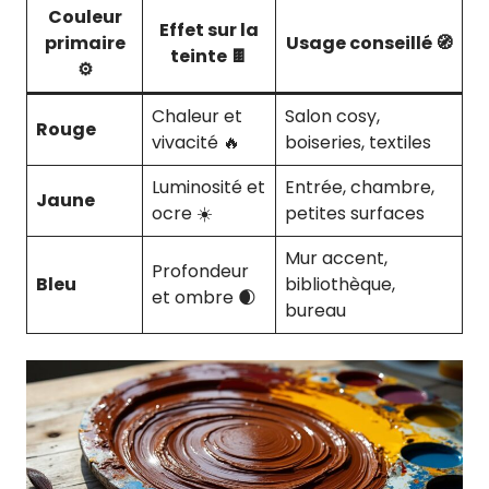
Couleur
Effet sur la
primaire
Usage conseillé 🧭
teinte 🍫
⚙️
Chaleur et
Salon cosy,
Rouge
vivacité 🔥
boiseries, textiles
Luminosité et
Entrée, chambre,
Jaune
ocre ☀️
petites surfaces
Mur accent,
Profondeur
Bleu
bibliothèque,
et ombre 🌒
bureau