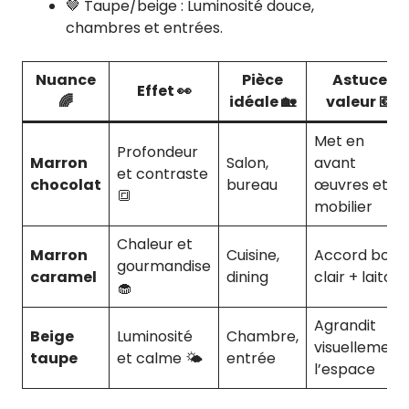
🤎 Taupe/beige : Luminosité douce,
chambres et entrées.
Nuance
Pièce
Astuce
Effet 👀
🌈
idéale 🏡
valeur 💶
Met en
Profondeur
Marron
Salon,
avant
et contraste
chocolat
bureau
œuvres et
🔳
mobilier
Chaleur et
Marron
Cuisine,
Accord bois
gourmandise
caramel
dining
clair + laiton
🧁
Agrandit
Beige
Luminosité
Chambre,
visuellement
taupe
et calme 🌤️
entrée
l’espace