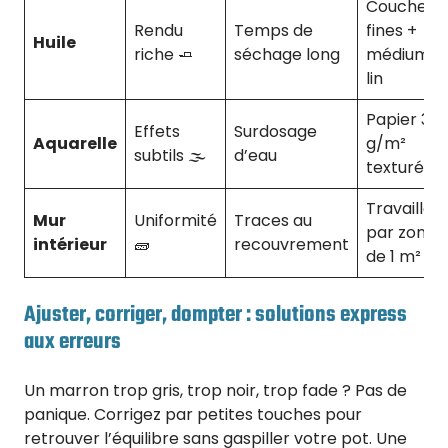
Couches
Rendu
Temps de
fines +
Huile
riche 🧈
séchage long
médium d
lin
Papier 30
Effets
Surdosage
Aquarelle
g/m²
subtils 🌫️
d’eau
texturé
Travailler
Mur
Uniformité
Traces au
par zones
intérieur
🧱
recouvrement
de 1 m²
Ajuster, corriger, dompter : solutions express
aux erreurs
Un marron trop gris, trop noir, trop fade ? Pas de
panique. Corrigez par petites touches pour
retrouver l’équilibre sans gaspiller votre pot. Une