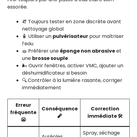
essorée.
🧯 Toujours tester en zone discrète avant
nettoyage global
🧴 Utiliser un
pulvérisateur
pour maîtriser
l’eau
🧽 Préférer une
éponge non abrasive
et
une
brosse souple
🌬️ Ouvrir fenêtres, activer VMC, ajouter un
déshumidificateur si besoin
🔍 Contrôler à la lumière rasante, corriger
immédiatement
Erreur
Conséquence
Correction
fréquente
🧨
immédiate 🛠️
😬
Spray, séchage
Auréoles,