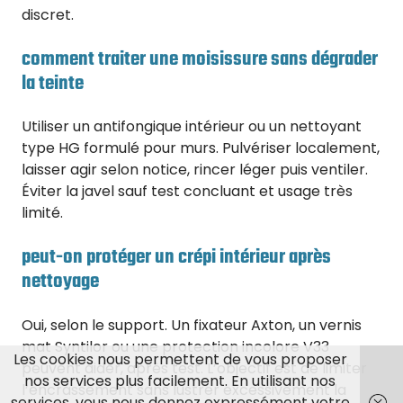
discret.
comment traiter une moisissure sans dégrader
la teinte
Utiliser un antifongique intérieur ou un nettoyant
type HG formulé pour murs. Pulvériser localement,
laisser agir selon notice, rincer léger puis ventiler.
Éviter la javel sauf test concluant et usage très
limité.
peut-on protéger un crépi intérieur après
nettoyage
Oui, selon le support. Un fixateur Axton, un vernis
mat Syntilor ou une protection incolore V33
Les cookies nous permettent de vous proposer
peuvent aider, après test. L’objectif est de limiter
nos services plus facilement. En utilisant nos
l’encrassement sans lustrer excessivement la
services, vous nous donnez expressément votre