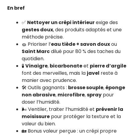
En bref
✅
Nettoyer un crépi intérieur
exige des
gestes doux
, des produits adaptés et une
méthode précise.
🧽 Prioriser l’
eau tiède + savon doux
ou
Saint Marc
dilué pour 80 % des taches du
quotidien.
🧪
Vinaigre
,
bicarbonate
et
pierre d’argile
font des merveilles, mais la
javel
reste à
manier avec prudence.
🛠️ Outils gagnants :
brosse souple
,
éponge
non abrasive
,
microfibre
,
spray
pour
doser l’humidité.
🌬️ Ventiler, traiter l’humidité et
prévenir la
moisissure
pour protéger la texture et la
valeur du bien.
🏡 Bonus valeur perçue : un crépi propre