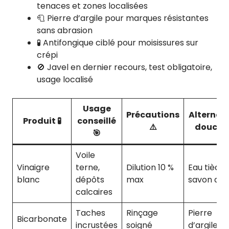
tenaces et zones localisées
🧻 Pierre d’argile pour marques résistantes
sans abrasion
🧪 Antifongique ciblé pour moisissures sur
crépi
🚫 Javel en dernier recours, test obligatoire,
usage localisé
Usage
Précautions
Alternat
Produit 🧪
conseillé
⚠️
douce 
🎯
Voile
Vinaigre
terne,
Dilution 10 %
Eau tiède 
blanc
dépôts
max
savon dou
calcaires
Taches
Rinçage
Pierre
Bicarbonate
incrustées
soigné
d’argile