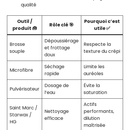
qualité
Outil /
Pourquoi c’est
Rôle clé 🎯
produit 🧰
utile ✅
Dépoussiérage
Brosse
Respecte la
et frottage
souple
texture du crépi
doux
Séchage
Limite les
Microfibre
rapide
auréoles
Dosage de
Évite la
Pulvérisateur
l’eau
saturation
Actifs
Saint Marc /
Nettoyage
performants,
Starwax /
efficace
dilution
HG
maîtrisée