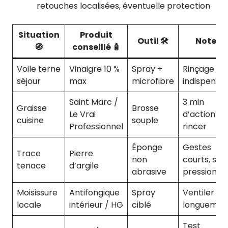
retouches localisées, éventuelle protection
Situation
Produit
Outil 🛠️
Note ⚑
🧭
conseillé 🧴
Voile terne
Vinaigre 10 %
Spray +
Rinçage lé
séjour
max
microfibre
indispensa
Saint Marc /
3 min
Graisse
Brosse
Le Vrai
d’action pu
cuisine
souple
Professionnel
rincer
Éponge
Gestes
Trace
Pierre
non
courts, san
tenace
d’argile
abrasive
pression
Moisissure
Antifongique
Spray
Ventiler
locale
intérieur / HG
ciblé
longuemen
Test