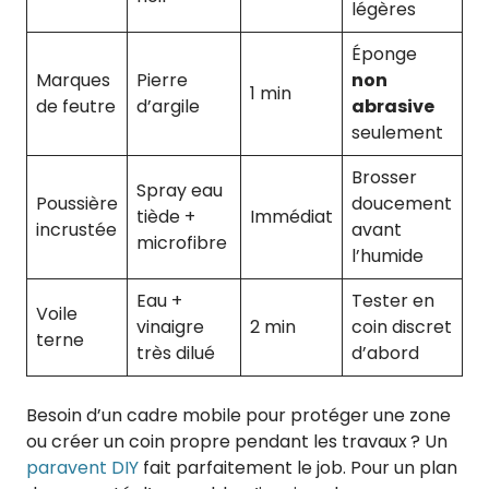
légères
Éponge
Marques
Pierre
non
1 min
de feutre
d’argile
abrasive
seulement
Brosser
Spray eau
Poussière
doucement
tiède +
Immédiat
incrustée
avant
microfibre
l’humide
Eau +
Tester en
Voile
vinaigre
2 min
coin discret
terne
très dilué
d’abord
Besoin d’un cadre mobile pour protéger une zone
ou créer un coin propre pendant les travaux ? Un
paravent DIY
fait parfaitement le job. Pour un plan