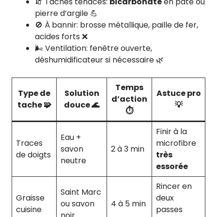
🧯 Taches tenaces:
bicarbonate
en pâte ou
pierre d’argile 💪
🚫 À bannir: brosse métallique, paille de fer,
acides forts ❌
🌬️ Ventilation: fenêtre ouverte,
déshumidificateur si nécessaire 🌿
Temps
Type de
Solution
Astuce pro
d’action
tache 🧩
douce 🌊
💡
⏱️
Finir à la
Eau +
Traces
microfibre
savon
2 à 3 min
de doigts
très
neutre
essorée
Rincer en
Saint Marc
Graisse
deux
ou savon
4 à 5 min
cuisine
passes
noir