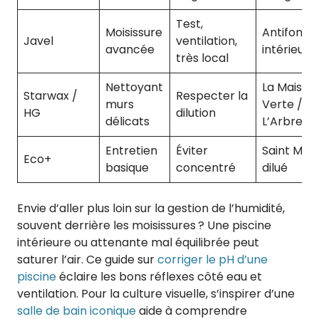
Test,
Moisissure
Antifongi
Javel
ventilation,
avancée
intérieur
très local
Nettoyant
La Maison
Starwax /
Respecter la
murs
Verte /
HG
dilution
délicats
L’Arbre Ve
Entretien
Éviter
Saint Mar
Eco+
basique
concentré
dilué
Envie d’aller plus loin sur la gestion de l’humidité,
souvent derrière les moisissures ? Une piscine
intérieure ou attenante mal équilibrée peut
saturer l’air. Ce guide sur
corriger le pH d’une
piscine
éclaire les bons réflexes côté eau et
ventilation. Pour la culture visuelle, s’inspirer d’une
salle de bain iconique
aide à comprendre