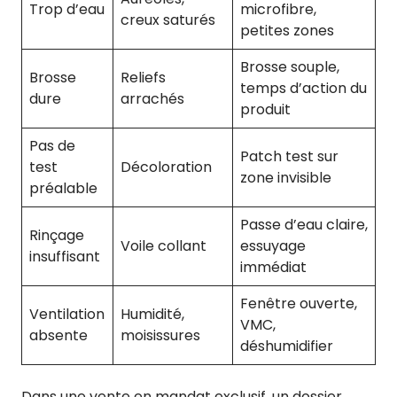
Trop d’eau
microfibre,
creux saturés
petites zones
Brosse souple,
Brosse
Reliefs
temps d’action du
dure
arrachés
produit
Pas de
Patch test sur
test
Décoloration
zone invisible
préalable
Passe d’eau claire,
Rinçage
Voile collant
essuyage
insuffisant
immédiat
Fenêtre ouverte,
Ventilation
Humidité,
VMC,
absente
moisissures
déshumidifier
Dans une vente en mandat exclusif, un dossier