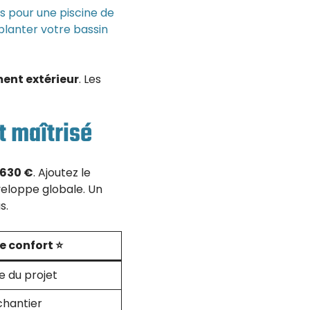
s pour une piscine de
planter votre bassin
nt extérieur
. Les
t maîtrisé
 630 €
. Ajoutez le
nveloppe globale. Un
s.
e confort ⭐
e du projet
chantier