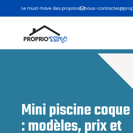
Aller
Le must-have des proprios
nous-contacter@propr
au
contenu
Mini piscine coque
: modèles, prix et