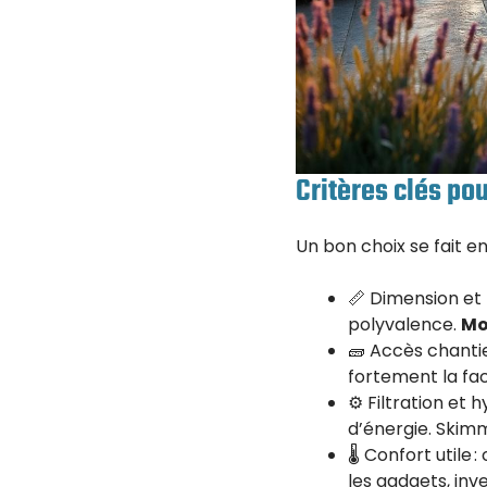
Critères clés po
Un bon choix se fait e
📏 Dimension et 
polyvalence.
Mo
🧱 Accès chantie
fortement la fac
⚙️ Filtration et 
d’énergie. Skim
🌡️ Confort util
les gadgets, inve