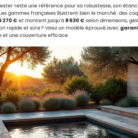
yester reste une référence pour sa robustesse, son étanc
Les gammes françaises illustrent bien le marché : des co
6 270 €
et montent jusqu’à
8 630 €
selon dimensions, gel
ion rapide et sûre ? Visez un modèle éprouvé avec
garant
e et une couverture efficace.