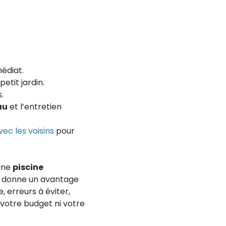
médiat.
etit jardin.
.
au
et l’entretien
ec les voisins
pour
 Une
piscine
et donne un avantage
e, erreurs à éviter,
 votre budget ni votre