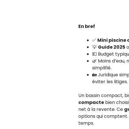
En bref
✅
Mini piscine
💡
Guide 2025
o
💶 Budget typiq
🌿 Moins d’eau, m
simplifié.
🏡 Juridique sim
éviter les litiges.
Un bassin compact, bi
compacte
bien choisi
net à la revente. Ce
g
options qui comptent. L
temps.