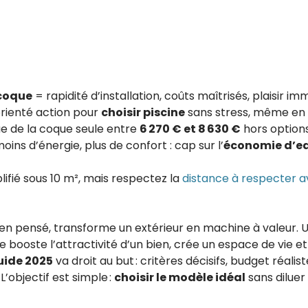
 coque
= rapidité d’installation, coûts maîtrisés, plaisir im
rienté action pour
choisir piscine
sans stress, même en p
ue de la coque seule entre
6 270 € et 8 630 €
hors options
oins d’énergie, plus de confort : cap sur l’
économie d’e
plifié sous 10 m², mais respectez la
distance à respecter av
en pensé, transforme un extérieur en machine à valeur.
e booste l’attractivité d’un bien, crée un espace de vie 
uide 2025
va droit au but : critères décisifs, budget réalist
’objectif est simple :
choisir le modèle idéal
sans diluer