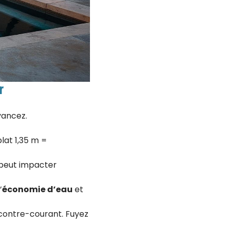
r
vancez.
plat 1,35 m =
s peut impacter
’
économie d’eau
et
à contre-courant. Fuyez