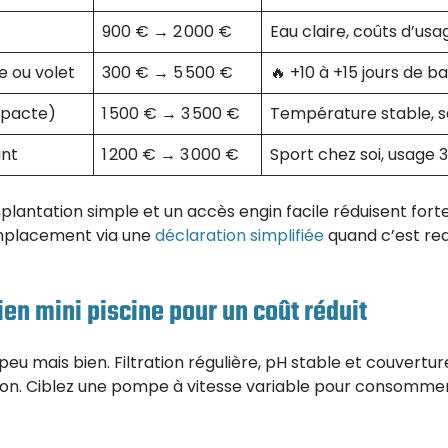
900 € → 2 000 €
Eau claire, coûts d’usa
 ou volet
300 € → 5 500 €
🔥 +10 à +15 jours de b
mpacte)
1 500 € → 3 500 €
Température stable, s
ant
1 200 € → 3 000 €
Sport chez soi, usage 3
plantation simple et un accès engin facile réduisent forte
’emplacement via une
déclaration simplifiée
quand c’est requ
ien mini piscine pour un coût réduit
 peu mais bien. Filtration régulière, pH stable et couvertur
tion. Ciblez une pompe à vitesse variable pour consommer