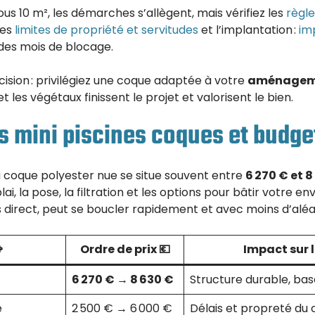
ous 10 m², les démarches s’allègent, mais vérifiez les
règle
 les
limites de propriété et servitudes
et l’implantation :
im
des mois de blocage.
cision : privilégiez une coque adaptée à votre
aménageme
t les végétaux finissent le projet et valorisent le bien.
s mini piscines coques et budge
la coque polyester nue se situe souvent entre
6 270 € et 8
i, la pose, la filtration et les options pour bâtir votre e
 direct, peut se boucler rapidement et avec moins d’aléa

Ordre de prix 💶
Impact sur l
6 270 € → 8 630 €
Structure durable, bas
e
2 500 € → 6 000 €
Délais et propreté du 