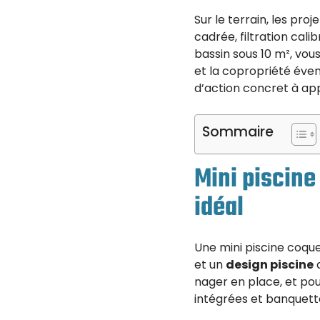
Sur le terrain, les pro
cadrée, filtration cali
bassin sous 10 m², vou
et la copropriété évent
d’action concret à ap
Sommaire
Mini piscine
idéal
Une mini piscine coque 
et un
design piscine
q
nager en place, et pour
intégrées et banquette