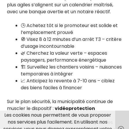
plus agiles s’alignent sur un calendrier maîtrisé,
avec une banque avertie et un notaire réactif.
🕒 Achetez tôt si le promoteur est solide et
l’emplacement prouvé
🧭 Visez 8 à 12 minutes d’un arrêt T3 – critère
d’usage incontournable
🌿 Cherchez la valeur verte – espaces
paysagers, performance énergétique
🏗️ Surveillez les chantiers voisins – nuisances
temporaires à intégrer
📈 Anticipez la revente à 7-10 ans – ciblez
des biens faciles à financer
Sur le plan sécurité, la municipalité continue de
muscler le dispositif :
vidéoprotection
Les cookies nous permettent de vous proposer
complémentaire, médiation, et réunions de
nos services plus facilement. En utilisant nos
quartier régulières. Un conseil efficace pour les
services, vous nous donnez expressément votre