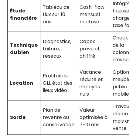
Intégrez
Tableau de
Cash-flow
Étude
hausse
flux sur 10
mensuel
financière
charges 
ans
maîtrisé
taxe fonc
Check ph
Diagnostics,
Capex
Technique
de la
toiture,
prévu et
du bien
colonne
réseaux
chiffré
d’évacuat
Vacance
Option ba
Profil cible,
réduite et
meublé si
Location
GLI, état des
impayés
public
lieux vidéo
nuls
mobile
Travaux
Plan de
Valeur
décoratif
Sortie
revente ou
optimisée à
mois avan
conservation
7-10 ans
vente