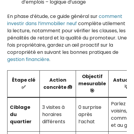
d’emplois – logique d’usage
En phase d’étude, ce guide général sur
comment
investir dans l’immobilier neuf
complète utilement
la lecture, notamment pour vérifier les clauses, les
pénalités de retard et la qualité du promoteur. Une
fois propriétaire, gardez un œil proactif sur la
copropriété en suivant les bonnes pratiques de
gestion financière
.
Objectif
Étape clé
Action
Astuce 
mesurable
✅
concrète 🧰
💡
🎯
Parlez à 3
Ciblage
3 visites à
0 surprise
voisins, au
du
horaires
après
commerç
quartier
différents
l’achat
et au gar