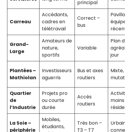
principal
Accédants,
Pavillonn
Correct –
Carreau
cadres en
équipem
bus
télétravail
récents
Amateurs de
Plan d’ea
Grand-
nature,
Variable
agréable
Large
sportifs
jour
Plantées –
Investisseurs
Bus et axes
Mixte, en
Mathiolan
aguerris
routiers
mutation
Quartier
Projets pro
Activité,
Accès
de
ou courte
moins
routiers
l’Industrie
durée
résidenti
Mobiles,
La Soie –
Très bon –
Urbain,
étudiants,
périphérie
T3 – T7
connect