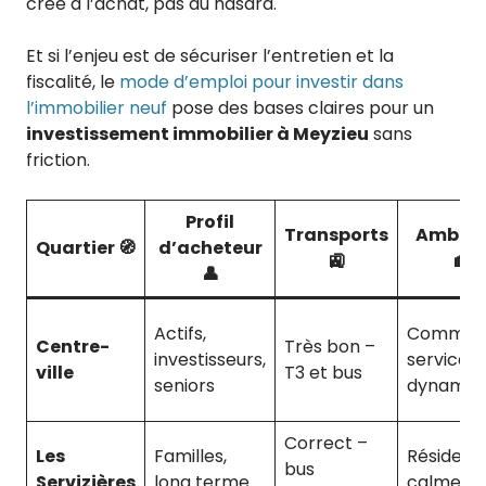
crée à l’achat, pas au hasard.
Et si l’enjeu est de sécuriser l’entretien et la
fiscalité, le
mode d’emploi pour investir dans
l’immobilier neuf
pose des bases claires pour un
investissement immobilier à Meyzieu
sans
friction.
Profil
Transports
Ambia
Quartier 🧭
d’acheteur
🚉
🏡
👤
Actifs,
Commerc
Centre-
Très bon –
investisseurs,
services,
ville
T3 et bus
seniors
dynamiq
Correct –
Les
Familles,
Résidenti
bus
Servizières
long terme
calme