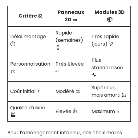
Panneaux
Modules 3D
Critère ⚖️
2D 🧱
📦
Rapide
Délai montage
Très rapide
(semaines)
⏱️
(jours) 🚀
🙂
Plus
Personnalisation
Très élevée
standardisée
🎨
✅
🔧
Supérieur,
Coût initial 💶
Modéré ⚖️
mais amorti 🧮
Qualité d’usine
Élevée 👍
Maximum ⭐
🏭
Pour l’aménagement intérieur, des choix malins