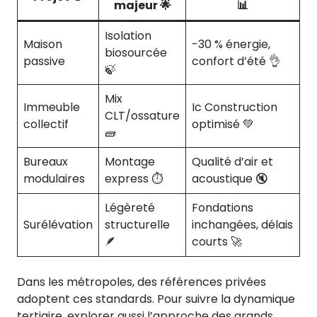
majeur 🌟
📊
Isolation
Maison
-30 % énergie,
biosourcée
passive
confort d’été 👌
🍃
Mix
Immeuble
Ic Construction
CLT/ossature
collectif
optimisé 💚
🧱
Bureaux
Montage
Qualité d’air et
modulaires
express ⏱️
acoustique 🔇
Légèreté
Fondations
Surélévation
structurelle
inchangées, délais
🪶
courts 🚀
Dans les métropoles, des références privées
adoptent ces standards. Pour suivre la dynamique
tertiaire, explorer aussi l’approche des grands