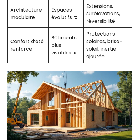
Extensions,
Architecture
Espaces
surélévations,
modulaire
évolutifs 🔁
réversibilité
Protections
Bâtiments
Confort d’été
solaires, brise-
plus
renforcé
soleil, inertie
vivables ☀️
ajoutée