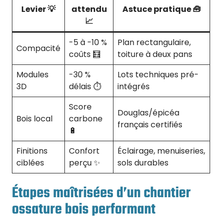
Levier 💡
attendu
Astuce pratique 🧰
📈
-5 à -10 %
Plan rectangulaire,
Compacité
coûts 🧮
toiture à deux pans
Modules
-30 %
Lots techniques pré-
3D
délais ⏱️
intégrés
Score
Douglas/épicéa
Bois local
carbone
français certifiés
🔋
Finitions
Confort
Éclairage, menuiseries,
ciblées
perçu ✨
sols durables
Étapes maîtrisées d’un chantier
ossature bois performant