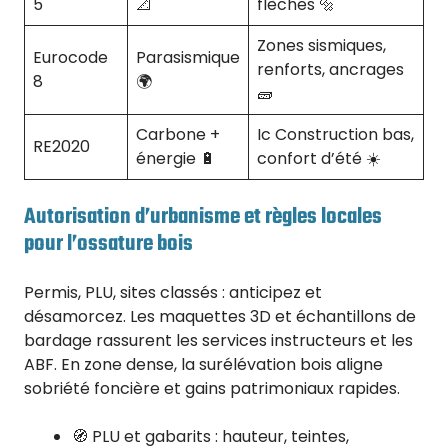
5
📐
flèches 🔩
Zones sismiques,
Eurocode
Parasismique
renforts, ancrages
8
🌍
🧱
Carbone +
Ic Construction bas,
RE2020
énergie 🔋
confort d’été ☀️
Autorisation d’urbanisme et règles locales
pour l’ossature bois
Permis, PLU, sites classés : anticipez et
désamorcez. Les maquettes 3D et échantillons de
bardage rassurent les services instructeurs et les
ABF. En zone dense, la surélévation bois aligne
sobriété foncière et gains patrimoniaux rapides.
🧭 PLU et gabarits : hauteur, teintes,