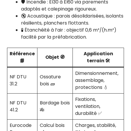
🛡️ Incendie : EI30 à EI60 via parements
adaptés et calepinage rigoureux.
🔇 Acoustique : parois désolidarisées, isolants
résilients, planchers flottants.
🧪 Étanchéité à l’air : objectif 0,6 m³/(h.m²)
facilité par la préfabrication.
Référence
Application
Objet 🧭
📘
terrain 🛠️
Dimensionnement,
NF DTU
Ossature
assemblage,
31.2
bois 🧱
protections 💧
Fixations,
NF DTU
Bardage bois
ventilation,
41.2
🎋
durabilité ✅
Eurocode
Calcul bois
Charges, stabilité,