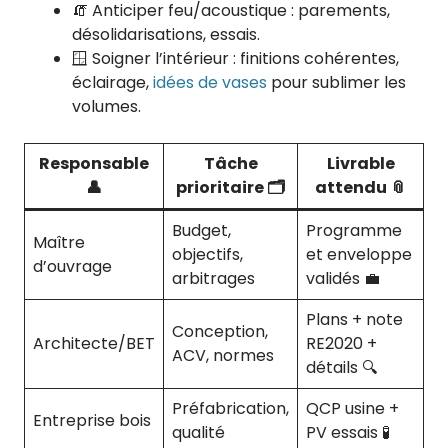
🧯 Anticiper feu/acoustique : parements,
désolidarisations, essais.
🪟 Soigner l’intérieur : finitions cohérentes,
éclairage,
idées de vases
pour sublimer les
volumes.
Responsable
Tâche
Livrable
👤
prioritaire 🗂️
attendu 📎
Budget,
Programme
Maître
objectifs,
et enveloppe
d’ouvrage
arbitrages
validés 💼
Plans + note
Conception,
Architecte/BET
RE2020 +
ACV, normes
détails 🔍
Préfabrication,
QCP usine +
Entreprise bois
qualité
PV essais 🧪