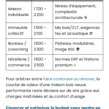
Niveau d’équipement,
Maison
1 700 –
complexité
individuelle
2 200
architecturale 🎯
Immeuble
1 500 –
Mix bois/CLT, exigences
collectif
2 100
feu et acoustique 🧯
Bureaux /
1 600 –
Plateaux modulaires,
coworking
2 300
image RSE 🌍
Hôtellerie /
1 800 –
Normes ERP et finitions
commerce
2 500
premium ⭐
Pour arbitrer entre
faire construire ou rénover
, la
courbe de valeur d’une maison bois neuve
performante reste décisive sur dix ans grâce aux
charges maîtrisées et au confort d’usage.
Financer et optimiser le budget sans perdre en