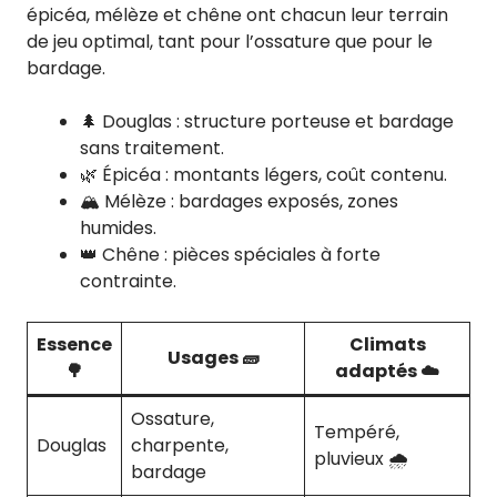
épicéa, mélèze et chêne ont chacun leur terrain
de jeu optimal, tant pour l’ossature que pour le
bardage.
🌲 Douglas : structure porteuse et bardage
sans traitement.
🌿 Épicéa : montants légers, coût contenu.
🏔️ Mélèze : bardages exposés, zones
humides.
👑 Chêne : pièces spéciales à forte
contrainte.
Essence
Climats
Usages 🧱
🌳
adaptés ☁️
Ossature,
Tempéré,
Douglas
charpente,
pluvieux 🌧️
bardage