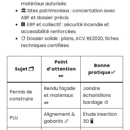
matériaux autorisés.
🏛️ Sites patrimoniaux : concertation avec
ABF et dossier précis.
🏢 ERP et collectif : sécurité incendie et
accessibilité renforcées.
📑 Dossier solide : plans, ACV RE2020, fiches
techniques certifiées.
Point
Bonne
Sujet 🗂️
d’attention
pratique ✅
👀
Rendu façade
Joindre
Permis de
et matériaux
échantillons
construire
🧱
bardage 🎨
Alignement &
Étude insertion
PLU
gabarits 📏
3D 🖥️