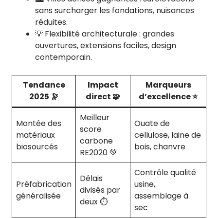
sans surcharger les fondations, nuisances
réduites.
💡 Flexibilité architecturale : grandes
ouvertures, extensions faciles, design
contemporain.
Tendance
Impact
Marqueurs
2025 🔭
direct 🧩
d’excellence ⭐
Meilleur
Montée des
Ouate de
score
matériaux
cellulose, laine de
carbone
biosourcés
bois, chanvre
RE2020 💚
Contrôle qualité
Délais
Préfabrication
usine,
divisés par
généralisée
assemblage à
deux ⏱️
sec