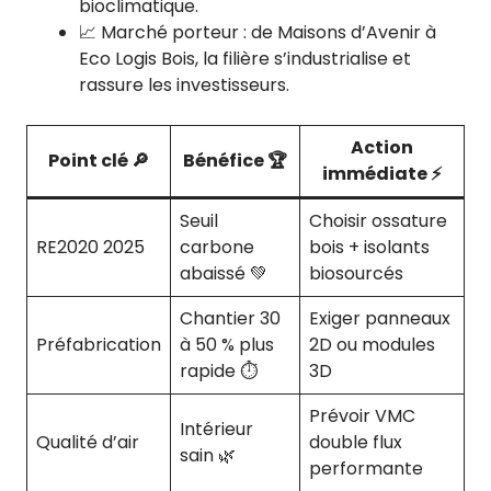
bioclimatique.
📈 Marché porteur : de Maisons d’Avenir à
Eco Logis Bois, la filière s’industrialise et
rassure les investisseurs.
Action
Point clé 🔎
Bénéfice 🏆
immédiate ⚡
Seuil
Choisir ossature
RE2020 2025
carbone
bois + isolants
abaissé 💚
biosourcés
Chantier 30
Exiger panneaux
Préfabrication
à 50 % plus
2D ou modules
rapide ⏱️
3D
Prévoir VMC
Intérieur
Qualité d’air
double flux
sain 🌿
performante