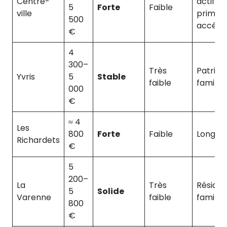
Centre-
actif,
5
Forte
Faible
ville
primo-
500
accéda
€
4
300–
Très
Patrimo
Yvris
5
Stable
faible
famille
000
€
≈ 4
Les
800
Forte
Faible
Long t
Richardets
€
5
200–
La
Très
Réside
5
Solide
Varenne
faible
familial
800
€