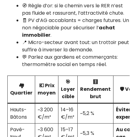
🧭 Règle d’or: si le chemin vers le RER n’est
pas fluide et rassurant, l’attractivité chute.
🧾 PV d’AG accablants = charges futures. Un
non négociable pour sécuriser l’
achat
immobilier
.
📍 Micro-secteur avant tout: un trottoir peut
suffire à inverser la demande.
💬 Parlez aux gardiens et commerçants:
thermomètre social en temps réel.
🎯
🧮
🏘️
💶 Prix
Loyer
Rendement
🛡️ Ver
Quartier
moyen
cible
brut
Hauts-
~3 200
14–16
Éviter s
~5,2 %
Bâtons
€/m²
€/m²
experti
Pavé-
~3 600
15–17
Au cas 
~5,3 %
Neuf
€/m²
€/m²
cas