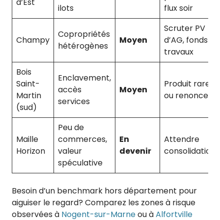
d’Est
ilots
flux soir
Scruter PV
Copropriétés
Champy
Moyen
d’AG, fonds
hétérogènes
travaux
Bois
Enclavement,
Saint-
Produit rare
accès
Moyen
Martin
ou renoncer
services
(sud)
Peu de
Maille
commerces,
En
Attendre
Horizon
valeur
devenir
consolidation
spéculative
Besoin d’un benchmark hors département pour
aiguiser le regard? Comparez les zones à risque
observées à
Nogent-sur-Marne
ou à
Alfortville