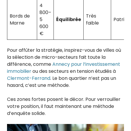
4
800–
Bords de
Très
5
Équilibrée
Patrimo
Marne
faible
600
€
Pour affûter la stratégie, inspirez-vous de villes où
la sélection de micro-secteurs fait toute la
différence, comme
Annecy pour l’investissement
immobilier
ou des secteurs en tension étudiés à
Clermont-Ferrand
. Le bon quartier n’est pas un
hasard, c’est une méthode.
Ces zones fortes posent le décor. Pour verrouiller
votre position, il faut maintenant une méthode
d’enquête solide.