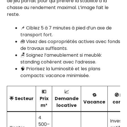
de jeu parfait pour qui préfère la stabilité à la
chasse au rendement maximal. L’image fait le
reste.
📌 Ciblez 5 à 7 minutes à pied d’un axe de
transport fort.
🧰 Visez des copropriétés actives avec fonds
de travaux suffisants.
🪑 Soignez l’ameublement si meublé:
standing cohérent avec l’adresse.
🧠 Priorisez la luminosité et les plans
compacts: vacance minimisée.
💶
📈
🔁
🧭 Pro
🌟 Secteur
Prix
Demande
Vacance
consei
m²
locative
4
Investi
500–