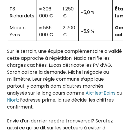
T3
≈ 306
1 250
Étage
~5,0 %
Richardets
000 €
€
lumiè
Maison
≈ 585
2 700
Gesti
~5,9 %
Yvris
000 €
€
coloc
Sur le terrain, une équipe complémentaire a validé
cette approche à répétition. Nadia renifle les
charges cachées, Lucas détricote les PV d’AG,
Sarah calibre la demande, Michel négocie au
millimètre. Leur règle commune s’applique
partout, y compris dans d’autres marchés
analysés sur le long cours comme
Aix-les-Bains
ou
Niort
: l’adresse prime, la rue décide, les chiffres
confirment.
Envie d’un dernier repère transversal? Scrutez
aussi ce qui se dit sur les secteurs à éviter à