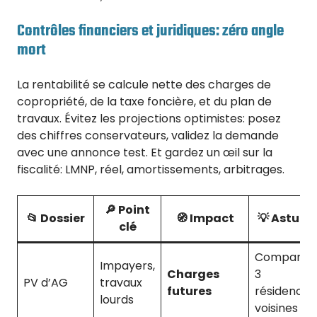
Contrôles financiers et juridiques: zéro angle
mort
La rentabilité se calcule nette des charges de
copropriété, de la taxe foncière, et du plan de
travaux. Évitez les projections optimistes: posez
des chiffres conservateurs, validez la demande
avec une annonce test. Et gardez un œil sur la
fiscalité: LMNP, réel, amortissements, arbitrages.
🔎 Point
📂 Dossier
🧭 Impact
💡 Astuce
clé
Comparer
Impayers,
Charges
3
PV d’AG
travaux
futures
résidences
lourds
voisines