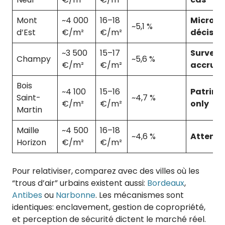
Mont
~4 000
16–18
Micro-r
~5,1 %
d’Est
€/m²
€/m²
décisiv
~3 500
15–17
Surveil
Champy
~5,6 %
€/m²
€/m²
accrue
Bois
~4 100
15–16
Patrimo
Saint-
~4,7 %
€/m²
€/m²
only
Martin
Maille
~4 500
16–18
~4,6 %
Attendr
Horizon
€/m²
€/m²
Pour relativiser, comparez avec des villes où les
“trous d’air” urbains existent aussi:
Bordeaux
,
Antibes
ou
Narbonne
. Les mécanismes sont
identiques: enclavement, gestion de copropriété,
et perception de sécurité dictent le marché réel.