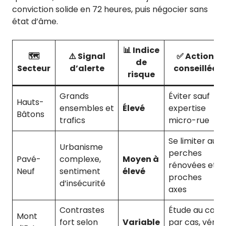
conviction solide en 72 heures, puis négocier sans
état d’âme.
📊 Indice
🗺️
⚠️ Signal
✅ Action
de
Secteur
d’alerte
conseillée
risque
Grands
Éviter sauf
Hauts-
ensembles et
Élevé
expertise
Bâtons
trafics
micro-rue
Se limiter aux
Urbanisme
perches
Pavé-
complexe,
Moyen à
rénovées et
Neuf
sentiment
élevé
proches
d’insécurité
axes
Contrastes
Étude au cas
Mont
fort selon
Variable
par cas, vérif