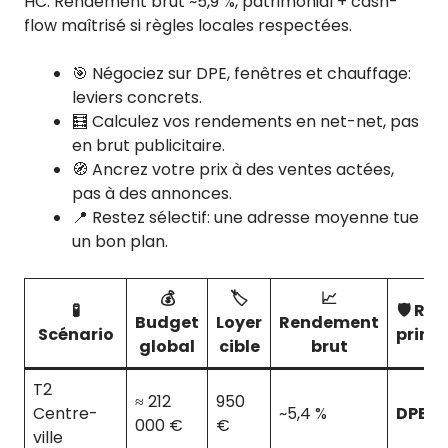
HC. Rendement brut ~5,9 %, patrimonial + cash-
flow maîtrisé si règles locales respectées.
🎯 Négociez sur DPE, fenêtres et chauffage:
leviers concrets.
🧮 Calculez vos rendements en net-net, pas
en brut publicitaire.
🧭 Ancrez votre prix à des ventes actées,
pas à des annonces.
📍 Restez sélectif: une adresse moyenne tue
un bon plan.
💰
🏷️
📈
🧪
🛡️ Ri
Budget
Loyer
Rendement
Scénario
princi
global
cible
brut
T2
≈ 212
950
Centre-
~5,4 %
DPE
000 €
€
ville