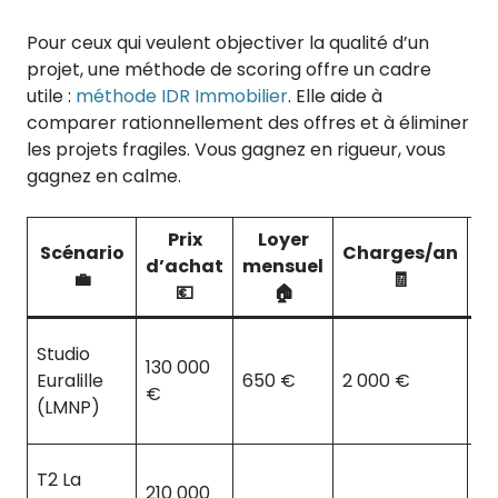
Pour ceux qui veulent objectiver la qualité d’un
projet, une méthode de scoring offre un cadre
utile :
méthode IDR Immobilier
. Elle aide à
comparer rationnellement des offres et à éliminer
les projets fragiles. Vous gagnez en rigueur, vous
gagnez en calme.
Prix
Loyer
C
Scénario
Charges/an
d’achat
mensuel
m
💼
🧾
💶
🏠
Studio
130 000
Euralille
650 €
2 000 €
5
€
(LMNP)
T2 La
210 000