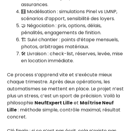
assurances.
🧮 Modélisation : simulations Pinel vs LMNP,
scénarios d’apport, sensibilité des loyers.
🤝 Négociation : prix, options, délais,
pénalités, engagements de finition.
🏗️ Suivi chantier : points d’étape mensuels,
photos, arbitrages matériaux.
🛠️ Livraison : check-list, réserves, levée, mise
en location immédiate.
Ce process s’apprend vite et s’exécute mieux
chaque trimestre. Après deux opérations, les
automatismes se mettent en place. Le projet n’est
plus un stress, c’est un sport de précision. Voilà la
philosophie
NeufExpert Lille
et
Maîtrise Neuf
Lille
: méthode simple, contrôle maximal, résultat
concret.
Clé finale : si ce n’est pas écrit, cela n’existe pas.