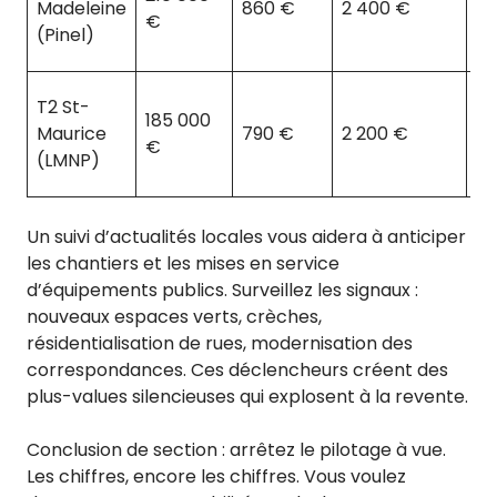
Madeleine
860 €
2 400 €
8
€
(Pinel)
T2 St-
185 000
Maurice
790 €
2 200 €
7
€
(LMNP)
Un suivi d’actualités locales vous aidera à anticiper
les chantiers et les mises en service
d’équipements publics. Surveillez les signaux :
nouveaux espaces verts, crèches,
résidentialisation de rues, modernisation des
correspondances. Ces déclencheurs créent des
plus-values silencieuses qui explosent à la revente.
Conclusion de section : arrêtez le pilotage à vue.
Les chiffres, encore les chiffres. Vous voulez