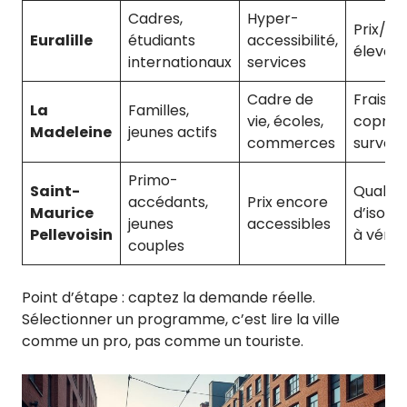
Cadres,
Hyper-
Prix/m²
Euralille
étudiants
accessibilité,
élevés
internationaux
services
Cadre de
Frais d
La
Familles,
vie, écoles,
copro 
Madeleine
jeunes actifs
commerces
surveill
Primo-
Saint-
Qualité
accédants,
Prix encore
Maurice
d’isolat
jeunes
accessibles
Pellevoisin
à vérifi
couples
Point d’étape : captez la demande réelle.
Sélectionner un programme, c’est lire la ville
comme un pro, pas comme un touriste.