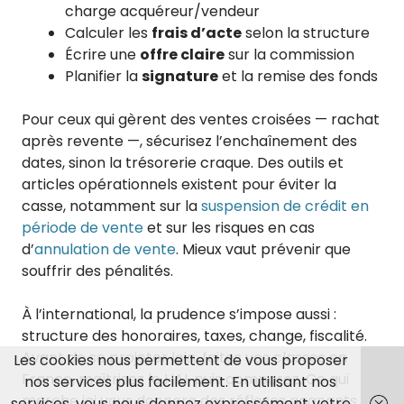
charge acquéreur/vendeur
Calculer les
frais d’acte
selon la structure
Écrire une
offre claire
sur la commission
Planifier la
signature
et la remise des fonds
Pour ceux qui gèrent des ventes croisées — rachat
après revente —, sécurisez l’enchaînement des
dates, sinon la trésorerie craque. Des outils et
articles opérationnels existent pour éviter la
casse, notamment sur la
suspension de crédit en
période de vente
et sur les risques en cas
d’
annulation de vente
. Mieux vaut prévenir que
souffrir des pénalités.
À l’international, la prudence s’impose aussi :
structure des honoraires, taxes, change, fiscalité.
Avant de se projeter loin, faites vos classes en
Les cookies nous permettent de vous proposer
France, maîtrisez le HAI, puis comparez. Ce qui
nos services plus facilement. En utilisant nos
marche ici vous donnera des réflexes gagnants
services, vous nous donnez expressément votre