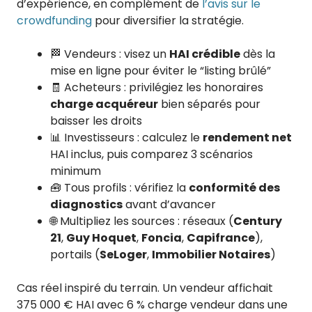
d’expérience, en complément de
l’avis sur le
crowdfunding
pour diversifier la stratégie.
🏁 Vendeurs : visez un
HAI crédible
dès la
mise en ligne pour éviter le “listing brûlé”
🧾 Acheteurs : privilégiez les honoraires
charge acquéreur
bien séparés pour
baisser les droits
📊 Investisseurs : calculez le
rendement net
HAI inclus, puis comparez 3 scénarios
minimum
🧰 Tous profils : vérifiez la
conformité des
diagnostics
avant d’avancer
🌐 Multipliez les sources : réseaux (
Century
21
,
Guy Hoquet
,
Foncia
,
Capifrance
),
portails (
SeLoger
,
Immobilier Notaires
)
Cas réel inspiré du terrain. Un vendeur affichait
375 000 € HAI avec 6 % charge vendeur dans une