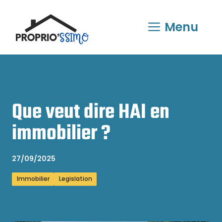
Aller
au
Menu
contenu
Que veut dire HAI en
immobilier ?
27/09/2025
Immobilier
Legislation