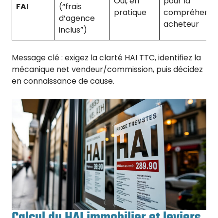
Oui, en
pour la
FAI
(“frais
pratique
compréhensi
d’agence
acheteur
inclus”)
Message clé : exigez la clarté HAI TTC, identifiez la
mécanique net vendeur/commission, puis décidez
en connaissance de cause.
Calcul du HAI immobilier et leviers