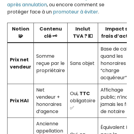
après annulation
, ou encore comment se
protéger face à un
promoteur à éviter
.
Notion
Contenu
Inclut
Impact sur
🧩
clé 🗝️
TVA ? 💶
frais d’acte 
Base de calcu
Somme
quand les
Prix net
reçue par le
Sans objet
honoraires so
vendeur
propriétaire
“charge
acquéreur”
Net
Affichage
Oui,
TTC
vendeur +
public; n’inclut
Prix HAI
obligatoire
honoraires
jamais les frai
✅
d’agence
de notaire
Ancienne
Équivalent HAI
appellation