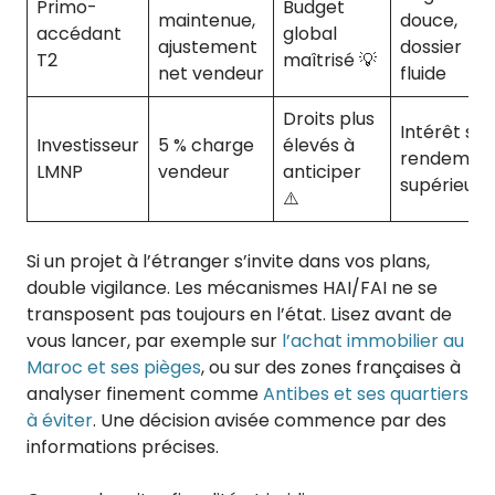
Primo-
Budget
maintenue,
douce,
accédant
global
ajustement
dossier
T2
maîtrisé 💡
net vendeur
fluide
Droits plus
Intérêt si
Investisseur
5 % charge
élevés à
rendemen
LMNP
vendeur
anticiper
supérieur
⚠️
Si un projet à l’étranger s’invite dans vos plans,
double vigilance. Les mécanismes HAI/FAI ne se
transposent pas toujours en l’état. Lisez avant de
vous lancer, par exemple sur
l’achat immobilier au
Maroc et ses pièges
, ou sur des zones françaises à
analyser finement comme
Antibes et ses quartiers
à éviter
. Une décision avisée commence par des
informations précises.