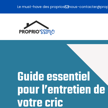
Aller
Le must-have des proprios
nous-contacter@propr
au
contenu
Guide essentiel
pour l’entretien de
votre cric