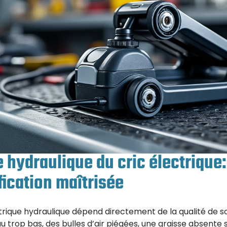
hydraulique du cric électrique:
ification maîtrisée
ctrique hydraulique dépend directement de la qualité de so
 trop bas, des bulles d’air piégées, une graisse absente s