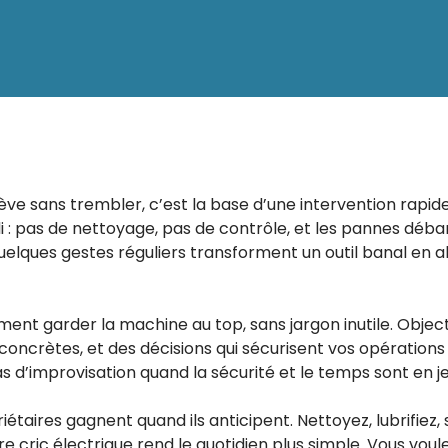
 lève sans trembler, c’est la base d’une intervention rapid
li : pas de nettoyage, pas de contrôle, et les pannes déba
uelques gestes réguliers transforment un outil banal en al
t garder la machine au top, sans jargon inutile. Objecti
 concrètes, et des décisions qui sécurisent vos opérations
s d’improvisation quand la sécurité et le temps sont en je
priétaires gagnent quand ils anticipent. Nettoyez, lubrifiez,
re cric électrique rend le quotidien plus simple. Vous vou