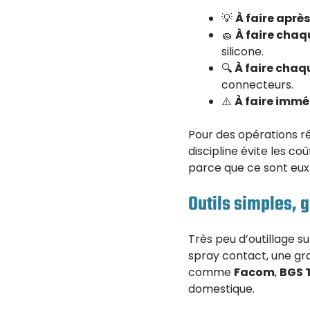
💡
À faire aprè
🧽
À faire cha
silicone.
🔍
À faire chaq
connecteurs.
⚠️
À faire imm
Pour des opérations r
discipline évite les co
parce que ce sont eux q
Outils simples, g
Très peu d’outillage su
spray contact, une gra
comme
Facom
,
BGS 
domestique.