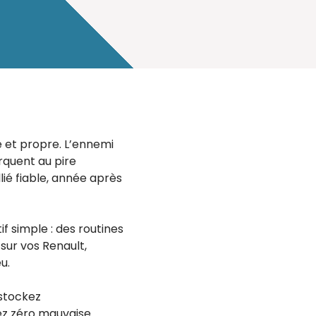
e et propre. L’ennemi
rquent au pire
lié fiable, année après
f simple : des routines
 sur vos Renault,
u.
 stockez
lez zéro mauvaise