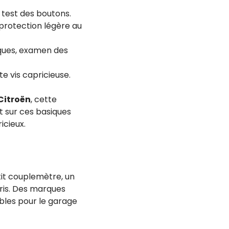
 test des boutons.
 protection légère au
iques, examen des
te vis capricieuse.
Citroën
, cette
t sur ces basiques
icieux.
etit couplemètre, un
ris. Des marques
bles pour le garage