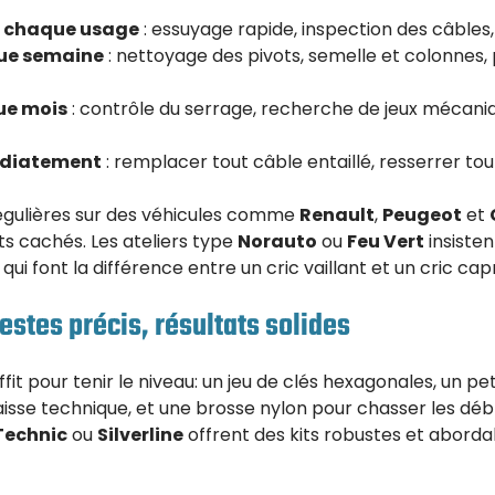
s chaque usage
: essuyage rapide, inspection des câbles,
que semaine
: nettoyage des pivots, semelle et colonnes,
ue mois
: contrôle du serrage, recherche de jeux mécan
édiatement
: remplacer tout câble entaillé, resserrer tou
égulières sur des véhicules comme
Renault
,
Peugeot
et
ûts cachés. Les ateliers type
Norauto
ou
Feu Vert
insisten
ui font la différence entre un cric vaillant et un cric capr
estes précis, résultats solides
ffit pour tenir le niveau: un jeu de clés hexagonales, un p
isse technique, et une brosse nylon pour chasser les déb
Technic
ou
Silverline
offrent des kits robustes et aborda