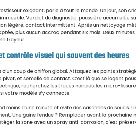
stisseur exigeant, parle à tout le monde. Un jour, son cri
d’immeuble. Verdict du diagnostic: poussière accumulée s
ion légère, contact intermittent. Après un nettoyage mét
daptée, plus aucun accroc pendant six mois. Deux minute
ne frayeur.
et contrôle visuel qui sauvent des heures
d’un coup de chiffon global. Attaquez les points stratégi
e pivot, et semelle de contact. C’est là que se logent pouss
électrique, recherchez les traces noircies, les micro-fissure
 si votre modèle s’y connecte.
nd moins d’une minute et évite des cascades de soucis. U
nt. Une gaine fendue ? Remplacer avant la prochaine mi
rotéger la zone avec un spray anti-corrosion, c’est préser