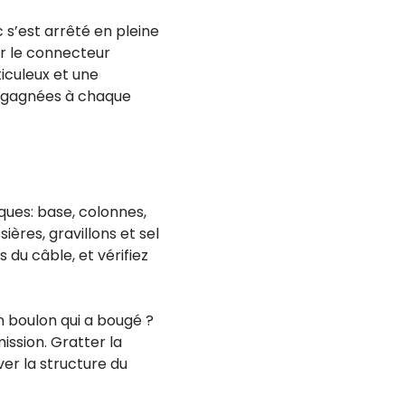
c s’est arrêté en pleine
ur le connecteur
iculeux et une
s gagnées à chaque
ques: base, colonnes,
ières, gravillons et sel
s du câble, et vérifiez
n boulon qui a bougé ?
ssion. Gratter la
ver la structure du