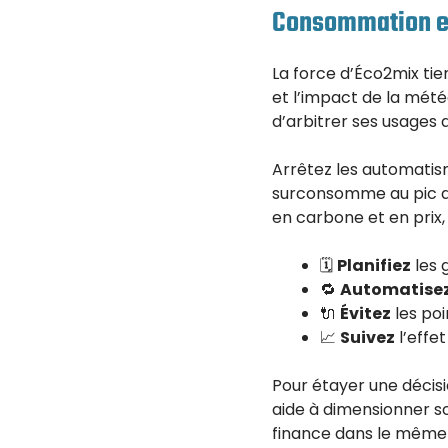
Consommation en
La force d’Éco2mix tien
et l’impact de la météo
d’arbitrer ses usages
Arrêtez les automati
surconsomme au pic du
en carbone et en prix,
🗓️
Planifiez
les 
🔁
Automatise
🔌
Évitez
les poi
📈
Suivez
l’effe
Pour étayer une décis
aide à dimensionner so
finance dans le même 