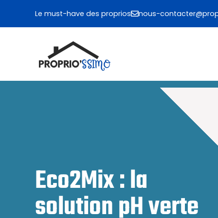
Aller
Le must-have des proprios
nous-contacter@propr
au
contenu
Eco2Mix : la
solution pH verte