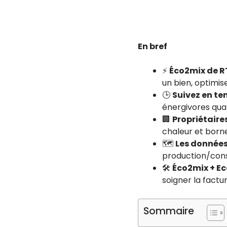
En bref
⚡
Éco2mix de R
un bien, optimis
🕒
Suivez en te
énergivores quan
🏢
Propriétaire
chaleur et borne
🗺️
Les données 
production/cons
🛠️
Éco2mix + E
soigner la factur
Sommaire