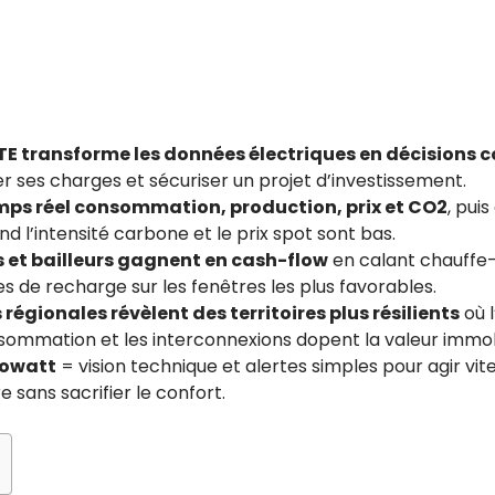
TE transforme les données électriques en décisions 
er ses charges et sécuriser un projet d’investissement.
mps réel consommation, production, prix et CO2
, pui
d l’intensité carbone et le prix spot sont bas.
s et bailleurs gagnent en cash-flow
en calant chauffe
s de recharge sur les fenêtres les plus favorables.
régionales révèlent des territoires plus résilients
où l
ommation et les interconnexions dopent la valeur immobi
cowatt
= vision technique et alertes simples pour agir vite
e sans sacrifier le confort.