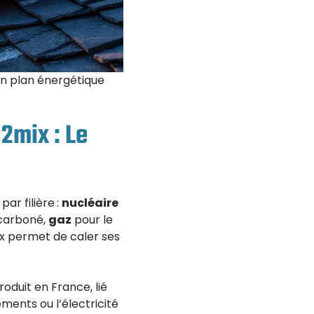
 un plan énergétique
2mix : Le
ar filière :
nucléaire
carboné,
gaz
pour le
ix permet de caler ses
duit en France, lié
ments ou l’électricité