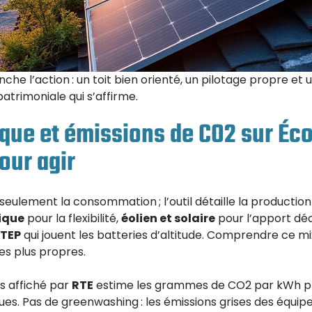
enche l’action : un toit bien orienté, un pilotage propre et
patrimoniale qui s’affirme.
que et émissions de CO2 sur Éco
our agir
eulement la consommation ; l’outil détaille la production p
ique
pour la flexibilité,
éolien et solaire
pour l’apport dé
TEP
qui jouent les batteries d’altitude. Comprendre ce m
les plus propres.
ns affiché par
RTE
estime les grammes de CO2 par kWh pro
es. Pas de greenwashing : les émissions grises des équipe