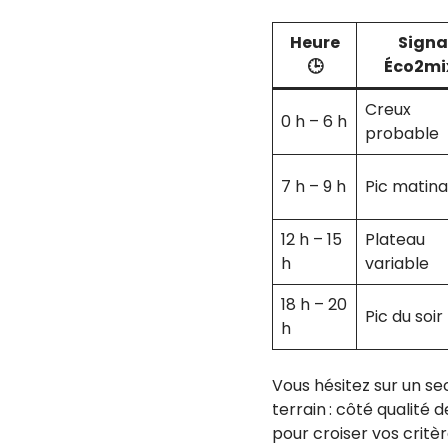
Heure
Signa
🕒
Éco2mi
Creux
0 h – 6 h
probable
7 h – 9 h
Pic matina
12 h – 15
Plateau
h
variable
18 h – 20
Pic du soir
h
Vous hésitez sur un se
terrain : côté qualité 
pour croiser vos critèr