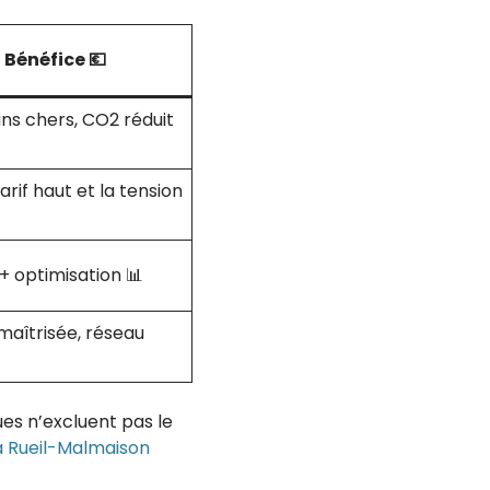
Bénéfice 💶
s chers, CO2 réduit
tarif haut et la tension
+ optimisation 📊
aîtrisée, réseau
️
ues n’excluent pas le
 à Rueil-Malmaison