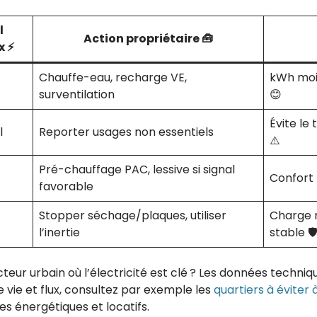
l
Action propriétaire 🧰
x ⚡
Chauffe-eau, recharge VE,
kWh moin
surventilation
😊
Évite le 
l
Reporter usages non essentiels
⚠️
Pré-chauffage PAC, lessive si signal
Confort 
favorable
Stopper séchage/plaques, utiliser
Charge m
l’inertie
stable 🛡
cteur urbain où l’électricité est clé ? Les données techniq
de vie et flux, consultez par exemple les
quartiers à éviter
es énergétiques et locatifs.