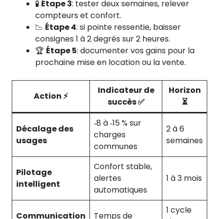
🧪
Étape 3
: tester deux semaines, relever
compteurs et confort.
📉
Étape 4
: si pointe ressentie, baisser
consignes 1 à 2 degrés sur 2 heures.
🏆
Étape 5
: documenter vos gains pour la
prochaine mise en location ou la vente.
Indicateur de
Horizon
Action ⚡
succès ✅
⏳
‑8 à ‑15 % sur
Décalage des
2 à 6
charges
usages
semaines
communes
Confort stable,
Pilotage
alertes
1 à 3 mois
intelligent
automatiques
1 cycle
Communication
Temps de