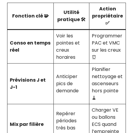
Action
Utilité
Fonction clé 🧩
propriétaire
pratique 🛠️
✅
Voir les
Programmer
Conso en temps
pointes et
PAC et VMC
réel
creux
sur les creux
horaires
⏰
Planifier
Anticiper
nettoyage et
Prévisions J et
pics de
ascenseurs
J-1
demande
hors pointe
🧹
Charger VE
Repérer
ou ballons
périodes
Mix par filière
ECS quand
très bas
l’empreinte