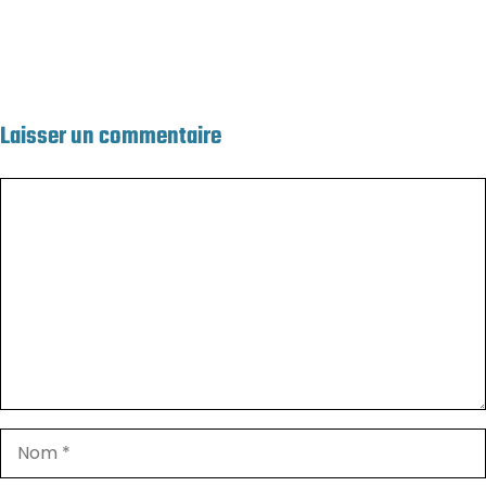
Laisser un commentaire
Commentaire
Nom