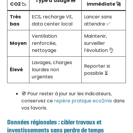
Type d’usage 🧰
CO2 📉
immédiate 🚀
Très
ECS, recharge VE,
Lancer sans
bas
data center local
attendre ✅
Ventilation
Maintenir,
Moyen
renforcée,
surveiller
nettoyage
l’évolution 👌
Lavages, charges
Reporter si
Élevé
lourdes non
possible ⏳
urgentes
🧭 Pour rester à jour sur les indicateurs,
conservez ce
repère pratique eco2mix
dans
vos favoris.
Données régionales : cibler travaux et
investissements sans perdre de temps