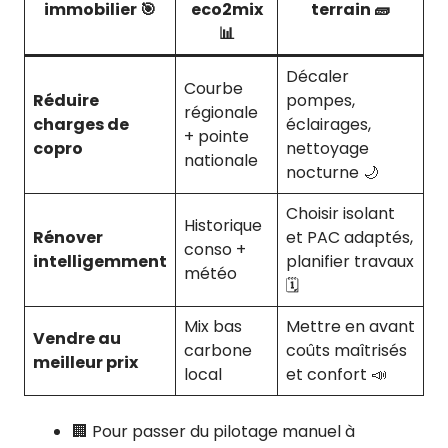
immobilier 🎯
eco2mix
terrain 🧱
📊
Décaler
Courbe
Réduire
pompes,
régionale
charges de
éclairages,
+ pointe
copro
nettoyage
nationale
nocturne 🌙
Choisir isolant
Historique
Rénover
et PAC adaptés,
conso +
intelligemment
planifier travaux
météo
🗓️
Mix bas
Mettre en avant
Vendre au
carbone
coûts maîtrisés
meilleur prix
local
et confort 📣
🏢 Pour passer du pilotage manuel à