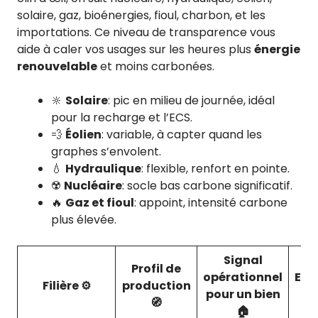
solaire, gaz, bioénergies, fioul, charbon, et les
importations. Ce niveau de transparence vous
aide à caler vos usages sur les heures plus
énergie
renouvelable
et moins carbonées.
🔆
Solaire
: pic en milieu de journée, idéal
pour la recharge et l’ECS.
💨
Éolien
: variable, à capter quand les
graphes s’envolent.
💧
Hydraulique
: flexible, renfort en pointe.
☢️
Nucléaire
: socle bas carbone significatif.
🔥
Gaz et fioul
: appoint, intensité carbone
plus élevée.
Signal
Profil de
opérationnel
Emp
Filière ⚙️
production
pour un bien
C
🧭
🏠