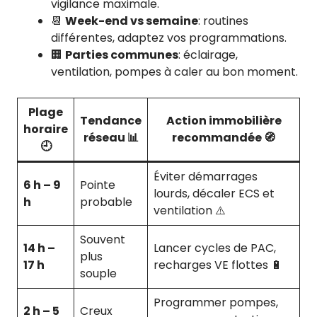
vigilance maximale.
📆
Week-end vs semaine
: routines
différentes, adaptez vos programmations.
🏢
Parties communes
: éclairage,
ventilation, pompes à caler au bon moment.
Plage
Tendance
Action immobilière
horaire
réseau 📊
recommandée 🧭
🕘
Éviter démarrages
6 h – 9
Pointe
lourds, décaler ECS et
h
probable
ventilation ⚠️
Souvent
14 h –
Lancer cycles de PAC,
plus
17 h
recharges VE flottes 🔋
souple
Programmer pompes,
2 h – 5
Creux