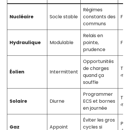
Régimes
Nucléaire
Socle stable
constants des
Faib
communs
Relais en
Hydraulique
Modulable
pointe,
Faib
prudence
Opportunités
de charges
Très
Éolien
Intermittent
quand ça
🌱
souffle
Programmer
Très
Solaire
Diurne
ECS et bornes
🌱
en journée
Éviter les gros
Plus
Gaz
Appoint
cycles si