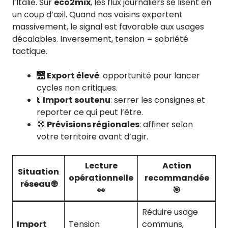
l’Italie. Sur
eco2mix
, les flux journaliers se lisent en
un coup d’œil. Quand nos voisins exportent
massivement, le signal est favorable aux usages
décalables. Inversement, tension = sobriété
tactique.
🌉
Export élevé
: opportunité pour lancer
cycles non critiques.
🚦
Import soutenu
: serrer les consignes et
reporter ce qui peut l’être.
🧭
Prévisions régionales
: affiner selon
votre territoire avant d’agir.
Lecture
Action
Situation
opérationnelle
recommandée
réseau 🌐
👀
🎯
Réduire usage
Import
Tension
communs,