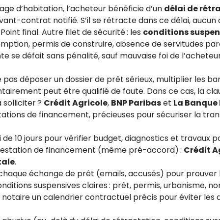
ge d’habitation, l’acheteur bénéficie d’un
délai de rétr
vant-contrat notifié. S’il se rétracte dans ce délai, auc
int final. Autre filet de sécurité : les
conditions suspen
ption, permis de construire, absence de servitudes paral
nte se défait sans pénalité, sauf mauvaise foi de l’acheteur
e pas déposer un dossier de prêt sérieux, multiplier les ba
ntairement peut être qualifié de faute. Dans ce cas, la cl
solliciter ?
Crédit Agricole
,
BNP Paribas
et
La Banque 
ations de financement, précieuses pour sécuriser la tran
ai de 10 jours pour vérifier budget, diagnostics et travaux p
ttestation de financement (même pré-accord) :
Crédit A
tale
.
haque échange de prêt (emails, accusés) pour prouver l
onditions suspensives claires : prêt, permis, urbanisme, 
notaire un calendrier contractuel précis pour éviter les