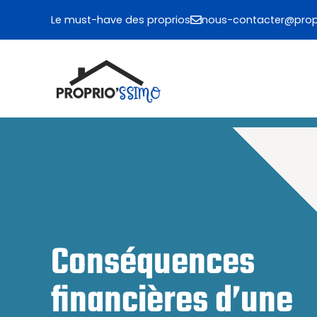
Aller
Le must-have des proprios
nous-contacter@propr
au
contenu
Conséquences
financières d’une