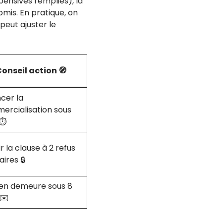
pensives remplies), la
is. En pratique, on
 peut ajuster le
onseil action 🧭
cer la
ercialisation sous
⏱️
ir la clause à 2 refus
ires 🔒
 en demeure sous 8
 ✉️