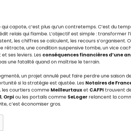
qui capote, c’est plus qu’un contretemps. C’est du temps
dit relais qui flambe. L’objectif est simple : transformer l
stent, les chiffres se calculent, les recours s’organisent. O
e rétracte, une condition suspensive tombe, un vice caché
et ses leviers. Les
conséquences financières d’une an
as une fatalité quand on maîtrise le terrain.
menté, un projet annulé peut faire perdre une saison de 
tunité si la stratégie est ajustée. Les
Notaires de Franc
, les courtiers comme
Meilleurtaux
et
CAFPI
trouvent de
1
,
Orpi
ou les portails comme
SeLoger
relancent la comm
vite, c’est économiser gros.