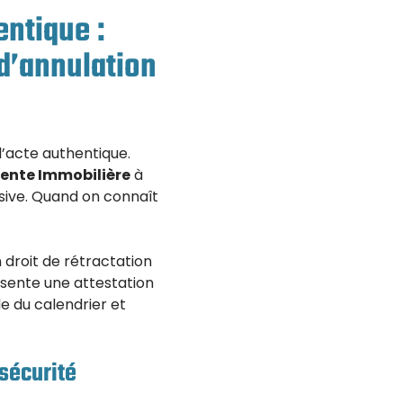
entique :
 d’annulation
l’acte authentique.
ente Immobilière
à
busive. Quand on connaît
 droit de rétractation
résente une attestation
le du calendrier et
 sécurité