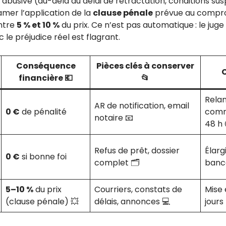
 abusive (au-delà du délai de rétractation, conditions sus
amer l’application de la
clause pénale
prévue au comprom
entre
5 % et 10 %
du prix. Ce n’est pas automatique : le juge
 le préjudice réel est flagrant.
Conséquence
Pièces clés à conserver
C
financière 💶
📂
Relan
AR de notification, email
0 €
de pénalité
comm
notaire 📧
48 h 
Refus de prêt, dossier
Élarg
0 €
si bonne foi
complet 🗂️
banca
5–10 %
du prix
Courriers, constats de
Mise
(clause pénale) 💥
délais, annonces 💻
jours