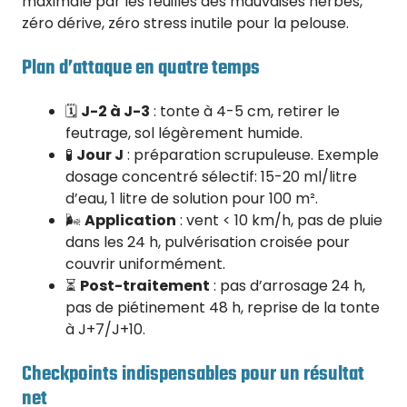
maximale par les feuilles des mauvaises herbes,
zéro dérive, zéro stress inutile pour la pelouse.
Plan d’attaque en quatre temps
🗓️
J-2 à J-3
: tonte à 4-5 cm, retirer le
feutrage, sol légèrement humide.
🧪
Jour J
: préparation scrupuleuse. Exemple
dosage concentré sélectif: 15-20 ml/litre
d’eau, 1 litre de solution pour 100 m².
🌬️
Application
: vent < 10 km/h, pas de pluie
dans les 24 h, pulvérisation croisée pour
couvrir uniformément.
⏳
Post-traitement
: pas d’arrosage 24 h,
pas de piétinement 48 h, reprise de la tonte
à J+7/J+10.
Checkpoints indispensables pour un résultat
net