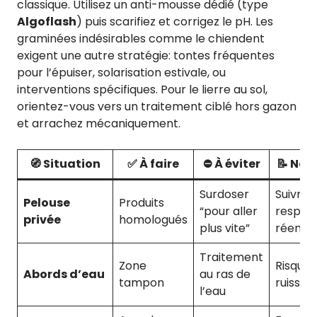
classique. Utilisez un anti-mousse dédié (type
Algoflash
) puis scarifiez et corrigez le pH. Les
graminées indésirables comme le chiendent
exigent une autre stratégie: tontes fréquentes
pour l’épuiser, solarisation estivale, ou
interventions spécifiques. Pour le lierre au sol,
orientez-vous vers un traitement ciblé hors gazon
et arrachez mécaniquement.
🧭 Situation
✅ À faire
⛔ À éviter
📝 Note
Surdoser
Suivre
Pelouse
Produits
“pour aller
respec
privée
homologués
plus vite”
réentr
Traitement
Zone
Risque 
Abords d’eau
au ras de
tampon
ruissel
l’eau