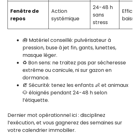
24-48 h
Fenêtre de
Action
Efficac
sans
repos
systémique
baisse
stress
🧰 Matériel conseillé: pulvérisateur à
pression, buse à jet fin, gants, lunettes,
masque léger.
♻️ Bon sens: ne traitez pas par sécheresse
extrême ou canicule, ni sur gazon en
dormance.
🧯 Sécurité: tenez les enfants 👶 et animaux
🐶 éloignés pendant 24-48 h selon
l’étiquette.
Dernier mot opérationnel ici : disciplinez
l’exécution, et vous gagnerez des semaines sur
votre calendrier immobilier.