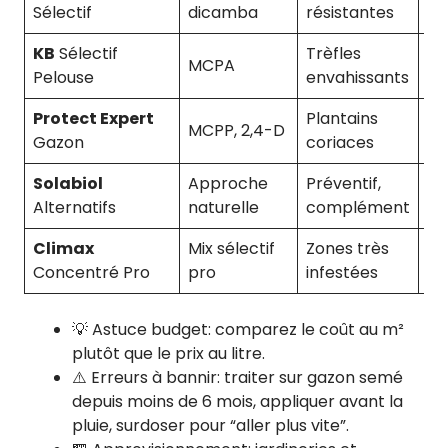
10-
Sélectif
dicamba
résistantes
KB
Sélectif
Trèfles
MCPA
10 
Pelouse
envahissants
Protect Expert
Plantains
MCPP, 2,4-D
10-
Gazon
coriaces
Solabiol
Approche
Préventif,
Pr
Alternatifs
naturelle
complément
Climax
Mix sélectif
Zones très
7-1
Concentré Pro
pro
infestées
💡 Astuce budget: comparez le coût au m²
plutôt que le prix au litre.
⚠️ Erreurs à bannir: traiter sur gazon semé
depuis moins de 6 mois, appliquer avant la
pluie, surdoser pour “aller plus vite”.