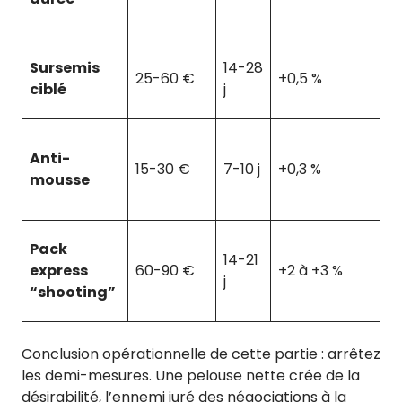
F
B
Sursemis
14-28
25-60 €
+0,5 %
t
ciblé
j
p
A
Anti-
ut
15-30 €
7-10 j
+0,3 %
mousse
z
o
I
Pack
14-21
m
express
60-90 €
+2 à +3 %
j
li
“shooting”
a
Conclusion opérationnelle de cette partie : arrêtez
les demi-mesures. Une pelouse nette crée de la
désirabilité, l’ennemi juré des négociations à la