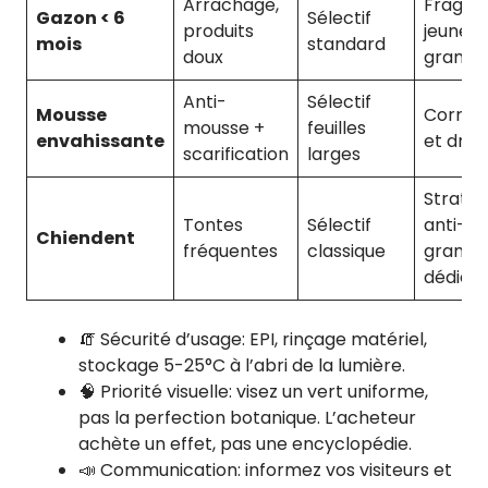
Arrachage,
Fragilit
Gazon < 6
Sélectif
produits
jeunes
mois
standard
doux
gramin
Anti-
Sélectif
Mousse
Corrige
mousse +
feuilles
envahissante
et drai
scarification
larges
Stratég
Tontes
Sélectif
anti-
Chiendent
fréquentes
classique
gramin
dédiée
🧯 Sécurité d’usage: EPI, rinçage matériel,
stockage 5-25°C à l’abri de la lumière.
🧠 Priorité visuelle: visez un vert uniforme,
pas la perfection botanique. L’acheteur
achète un effet, pas une encyclopédie.
📣 Communication: informez vos visiteurs et