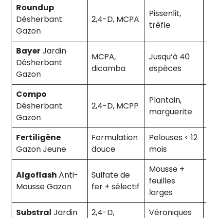
Roundup
Pissenlit,
Désherbant
2,4-D, MCPA
7-1
trèfle
Gazon
Bayer
Jardin
MCPA,
Jusqu’à 40
Désherbant
10-
dicamba
espèces
Gazon
Compo
Plantain,
Désherbant
2,4-D, MCPP
10-
marguerite
Gazon
Fertiligène
Formulation
Pelouses < 12
14-
Gazon Jeune
douce
mois
Mousse +
Algoflash
Anti-
Sulfate de
feuilles
7-1
Mousse Gazon
fer + sélectif
larges
Substral
Jardin
2,4-D,
Véroniques