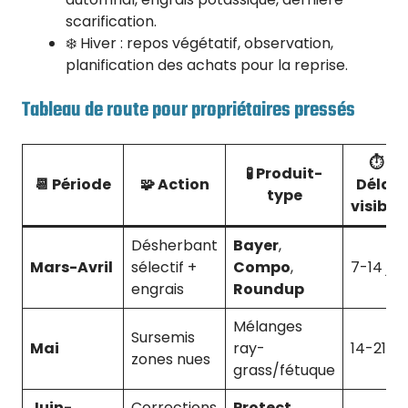
scarification.
❄️ Hiver : repos végétatif, observation,
planification des achats pour la reprise.
Tableau de route pour propriétaires pressés
⏱️
🧪 Produit-
📆 Période
🧩 Action
Délai
type
visible
Désherbant
Bayer
,
Mars-Avril
sélectif +
Compo
,
7-14 j
engrais
Roundup
Mélanges
Sursemis
Mai
ray-
14-21 j
zones nues
grass/fétuque
Juin-
Corrections
Protect