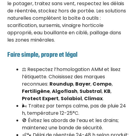
le potager, traitez sans vent, respectez les délais
de réentrée, stockez hors de portée. Les solutions
naturelles complètent la boîte à outils :
scarification, sursemis, vinaigre horticole
approprié, eau bouillante en ciblé, paillage dans
les zones minérales.
Faire simple, propre et légal
⚖️ Respectez l’homologation AMM et lisez
l’étiquette. Choisissez des marques
reconnues:
Roundup
,
Bayer
,
Compo
,
Fertiligène
,
Algoflash
,
Substral
,
KB
,
Protect Expert
,
Solabiol
,
Climax
.
🌬️ Traitez par temps calme, pas de pluie 24
h, température 12-25°C.
🚫 Évitez les abords de l’eau et les drains;
maintenez une bande de sécurité.
👶🐾 Délai de réentrée 24-48 h selon produit;