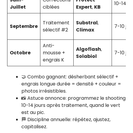
10-14 j
Juillet
ciblées
Expert
,
KB
Traitement
Substral
,
Septembre
7-10 j
sélectif #2
Climax
Anti-
Algoflash
,
Octobre
mousse +
7-10 j
Solabiol
engrais K
🤝 Combo gagnant: désherbant sélectif +
engrais longue durée = densité + couleur =
photos irrésistibles.
📸 Astuce annonce: programmez le shooting
10-14 jours après traitement, quand le vert
est au pic.
🏁 Discipline annuelle: répétez, ajustez,
capitalisez.