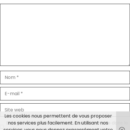
Commentaire
Nom
E-
mail
Site
web
Les cookies nous permettent de vous proposer
nos services plus facilement. En utilisant nos
Enregistrer mon nom, mon e-mail et mon site dans le
services, vous nous donnez expressément votre
navigateur pour mon prochain commentaire.