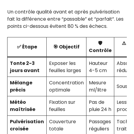
Un contrôle qualité avant et après pulvérisation
fait la différence entre “passable” et “parfait”. Les
points ci-dessous évitent 80 % des échecs.
🛡️
⚠️ Ri
✅ Étape
🎯 Objectif
Contrôle
ig
Tonte 2-3
Exposer les
Hauteur
Absorp
jours avant
feuilles larges
4-5 cm
réduite
Mélange
Concentration
Mesure
Sous/s
précis
optimale
ml/litre
Météo
Fixation sur
Pas de
Lessiva
maîtrisée
feuilles
pluie 24 h
produit
Pulvérisation
Couverture
Passages
Taches
croisée
totale
réguliers
traitée