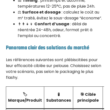
📅
Timing
: printemps et automne,
températures 12-25°C, pas de pluie 24h.
⚖️
Surface et dosage
: calculez le coût au
m² traité, évitez le sous-dosage “économe”.
👨‍👩‍👧‍👦
Confort d’usage
: délai de
réentrée 24-48h, odeur, format prêt à
l’emploi ou concentré.
Panorama clair des solutions du marché
Les références suivantes sont plébiscitées pour
leur efficacité ciblée sur pelouse. Choisissez selon
votre scénario, pas selon le packaging le plus
flashy.
🏷️
🧪
🎯 Cible
Marque/Produit
Substances
principale
Ra