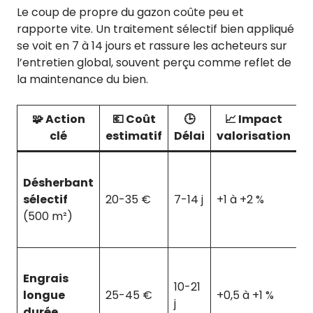
Le coup de propre du gazon coûte peu et
rapporte vite. Un traitement sélectif bien appliqué
se voit en 7 à 14 jours et rassure les acheteurs sur
l’entretien global, souvent perçu comme reflet de
la maintenance du bien.
🧩 Action
💶 Coût
🕒
📈 Impact
clé
estimatif
Délai
valorisation
R
Ef
Désherbant
r
sélectif
20-35 €
7-14 j
+1 à +2 %
R
(500 m²)
B
C
V
Engrais
é
10-21
longue
25-45 €
+0,5 à +1 %
li
j
durée
S