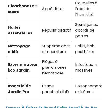
Coupelles à
Bicarbonate +
Appât létal
l’abri de
sucre
l’humidité
Seuils, joints,
Huiles
Répulsif olfactif
abords de
essentielles
portes
Nettoyage
Supprime abris
Paillis, bois,
ciblé
et nourriture
gouttières
Pièges à
Exterminateur
Infestations
phéromones,
Éco Jardin
massives
nématodes
Insecticide
Usage
Foisonnements
Jardin Pro
ponctuel ciblé
extrêmes