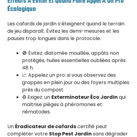
Erreurs À Éviter Et Quand Faire Appel À Un Pro
Écologique
Les cafards de jardin s’éteignent quand le terrain
de jeu disparaît. Évitez les demi-mesures et les
pauses trop longues dans le protocole.
🚫 Évitez: diatomée mouillée, appâts non
protégés, huiles essentielles oubliées après
48 h.
📈 Appelez un pro: si vous observez des
grappes en plein jour ou des foyers multiples
près du compost.
♻️ Exigez: un
Exterminateur Éco Jardin
qui
maîtrise pièges à phéromones et
nématodes.
Un
Éradicateur de cafards
certifié peut
compléter votre
Stop Pest Jardin
sans dégrader