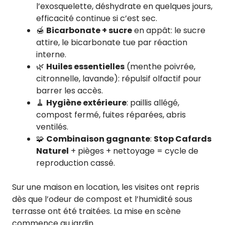
l’exosquelette, déshydrate en quelques jours,
efficacité continue si c’est sec.
🍯
Bicarbonate + sucre
en appât: le sucre
attire, le bicarbonate tue par réaction
interne.
🌿
Huiles essentielles
(menthe poivrée,
citronnelle, lavande): répulsif olfactif pour
barrer les accès.
🧹
Hygiène extérieure
: paillis allégé,
compost fermé, fuites réparées, abris
ventilés.
🧩
Combinaison gagnante
:
Stop Cafards
Naturel
+ pièges + nettoyage = cycle de
reproduction cassé.
Sur une maison en location, les visites ont repris
dès que l’odeur de compost et l’humidité sous
terrasse ont été traitées. La mise en scène
commence au jardin.