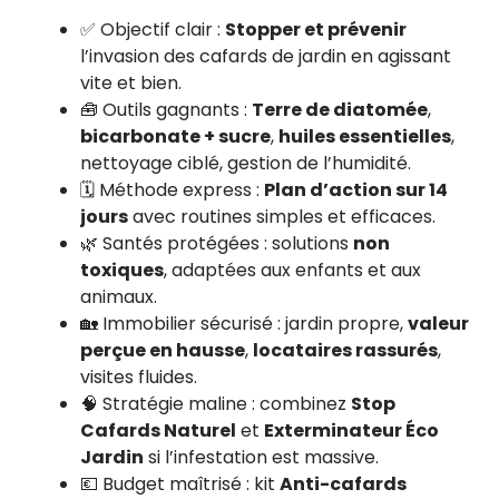
✅ Objectif clair :
Stopper et prévenir
l’invasion des cafards de jardin en agissant
vite et bien.
🧰 Outils gagnants :
Terre de diatomée
,
bicarbonate + sucre
,
huiles essentielles
,
nettoyage ciblé, gestion de l’humidité.
🗓️ Méthode express :
Plan d’action sur 14
jours
avec routines simples et efficaces.
🌿 Santés protégées : solutions
non
toxiques
, adaptées aux enfants et aux
animaux.
🏡 Immobilier sécurisé : jardin propre,
valeur
perçue en hausse
,
locataires rassurés
,
visites fluides.
🧠 Stratégie maline : combinez
Stop
Cafards Naturel
et
Exterminateur Éco
Jardin
si l’infestation est massive.
💶 Budget maîtrisé : kit
Anti-cafards