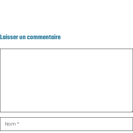
Laisser un commentaire
Commentaire
Nom