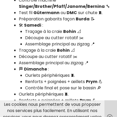
Contrôle machine
Singer/Brother/Pfaff/Janome/Bernina
🔧
Test fil
Gütermann
ou
DMC
sur chute 🧵
Préparation gabarits façon
Burda
📝
🛠️
Samedi
:
Traçage à la craie
Bohin
📐
Découpe au cutter rotatif ✂️
Assemblage principal au zigzag 📍
Traçage à la craie
Bohin
📐
Découpe au cutter rotatif ✂️
Assemblage principal au zigzag 📍
🏁
Dimanche
:
Ourlets périphériques 🧵
Renforts + poignées + œillets
Prym
💪
Contrôle final et pose sur le bassin 🔎
Ourlets périphériques 🧵
Renforts + poignées + œillets
Prym
💪
Les cookies nous permettent de vous proposer
Contrôle final et pose sur le bassin 🔎
nos services plus facilement. En utilisant nos
services, vous nous donnez expressément votre