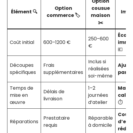
Option
Option
cousue
Élément 🔍
Impa
commerce 🏷️
maison
✂️
Écon
250–600
Coût initial
600–1200 €
immé
€
💶
Inclus si
Découpes
Frais
Ajust
réalisées
spécifiques
supplémentaires
parfa
soi-même
Temps de
1–2
Maîtr
Délais de
mise en
journées
calen
livraison
œuvre
d’atelier
⏱️
Coût
Prestataire
Réparable
Réparations
d’ent
requis
à domicile
rédui