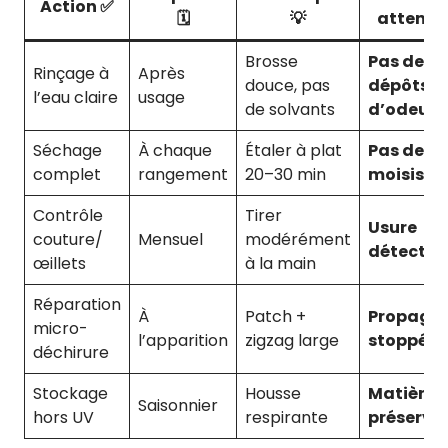
Action ✅
🗓️
💡
attendu
Brosse
Pas de
Rinçage à
Après
douce, pas
dépôts, 
l’eau claire
usage
de solvants
d’odeurs
Séchage
À chaque
Étaler à plat
Pas de
complet
rangement
20–30 min
moisissu
Contrôle
Tirer
Usure
couture/
Mensuel
modérément
détectée
œillets
à la main
Réparation
À
Patch +
Propagat
micro-
l’apparition
zigzag large
stoppée
déchirure
Stockage
Housse
Matière
Saisonnier
hors UV
respirante
préservé