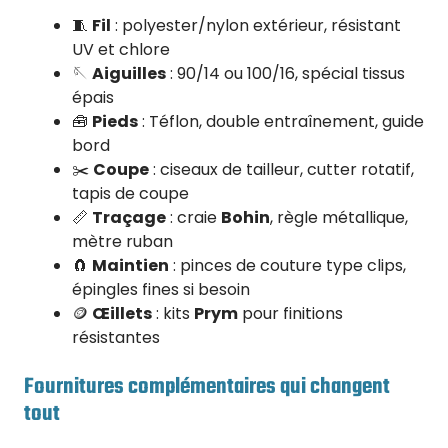
🧵
Fil
: polyester/nylon extérieur, résistant
UV et chlore
🪡
Aiguilles
: 90/14 ou 100/16, spécial tissus
épais
🧰
Pieds
: Téflon, double entraînement, guide
bord
✂️
Coupe
: ciseaux de tailleur, cutter rotatif,
tapis de coupe
📏
Traçage
: craie
Bohin
, règle métallique,
mètre ruban
🧲
Maintien
: pinces de couture type clips,
épingles fines si besoin
🪙
Œillets
: kits
Prym
pour finitions
résistantes
Fournitures complémentaires qui changent
tout