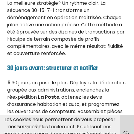
La meilleure stratégie? Un rythme clair. La
séquence 30-15-7-1 transforme un
déménagement en opération maîtrisée. Chaque
jalon active une action précise. Cette méthode a
été éprouvée sur des dizaines de transactions par
l’équipe de terrain composée de profils
complémentaires, avec le même résultat: fluidité
et couverture renforcée.
30 jours avant: structurer et notifier
À 30 jours, on pose le plan. Déployez la déclaration
groupée aux administrations, enclenchez la
réexpédition
La Poste
, obtenez les devis
d’assurance habitation et auto, et programmez
les ouvertures de compteurs. Rassemblez pièces
et justificatifs dans un drive sécurisé, avec un
Les cookies nous permettent de vous proposer
nommage clair.
nos services plus facilement. En utilisant nos
services, vous nous donnez expressément votre