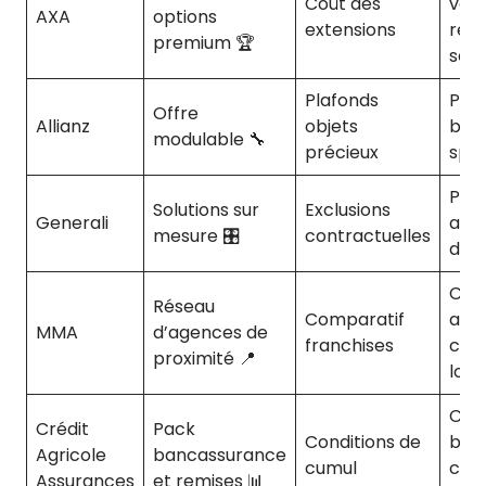
Coût des
vale
AXA
options
extensions
rés
premium 🏆
sec
Plafonds
Profi
Offre
Allianz
objets
bes
modulable 🔧
précieux
spéc
Prop
Solutions sur
Exclusions
Generali
ave
mesure 🎛️
contractuelles
dép
Clie
Réseau
Comparatif
att
MMA
d’agences de
franchises
cons
proximité 📍
loca
Clie
Crédit
Pack
Conditions de
ban
Agricole
bancassurance
cumul
cher
Assurances
et remises 📊