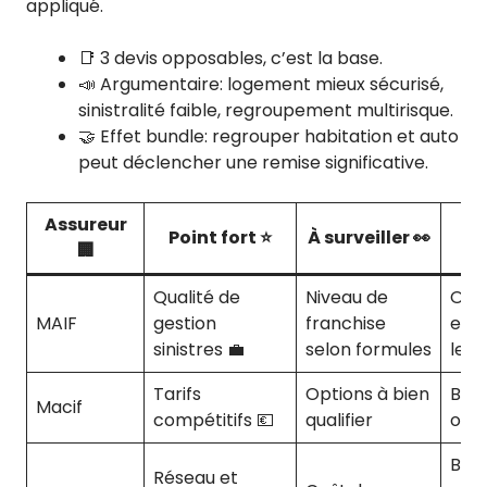
appliqué.
📑 3 devis opposables, c’est la base.
📣 Argumentaire: logement mieux sécurisé,
sinistralité faible, regroupement multirisque.
🤝 Effet bundle: regrouper habitation et auto
peut déclencher une remise significative.
Assureur
Point fort ⭐
À surveiller 👀
Po
🏢
Qualité de
Niveau de
Occ
MAIF
gestion
franchise
exig
sinistres 💼
selon formules
le s
Tarifs
Options à bien
Bud
Macif
compétitifs 💶
qualifier
opti
Bien
Réseau et