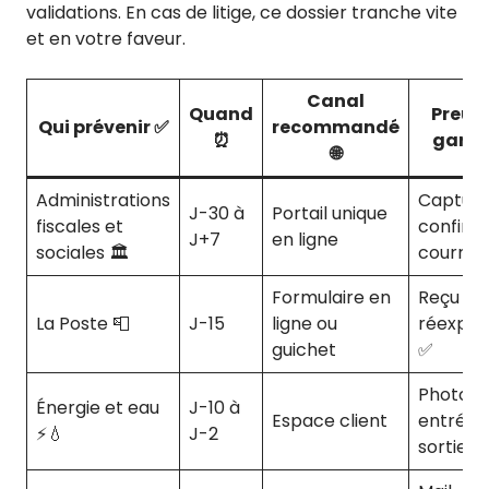
validations. En cas de litige, ce dossier tranche vite
et en votre faveur.
Canal
Quand
Preuv
Qui prévenir ✅
recommandé
⏰
garde
🌐
Administrations
Capture
J-30 à
Portail unique
fiscales et
confirma
J+7
en ligne
sociales 🏛️
courriel
Formulaire en
Reçu de
La Poste 📮
J-15
ligne ou
réexpéd
guichet
✅
Photos 
Énergie et eau
J-10 à
Espace client
entrée-
⚡💧
J-2
sortie ✅