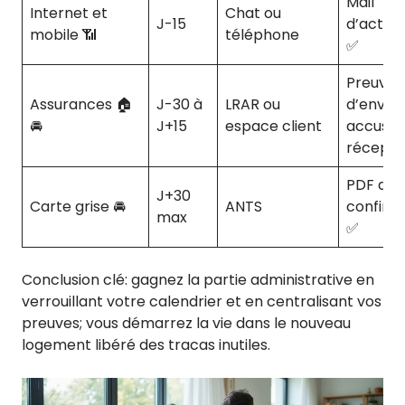
Mail
Internet et
Chat ou
J-15
d’activa
mobile 📶
téléphone
✅
Preuve
Assurances 🏠
J-30 à
LRAR ou
d’envoi,
🚘
J+15
espace client
accusé
récepti
PDF de
J+30
Carte grise 🚘
ANTS
confirm
max
✅
Conclusion clé: gagnez la partie administrative en
verrouillant votre calendrier et en centralisant vos
preuves; vous démarrez la vie dans le nouveau
logement libéré des tracas inutiles.