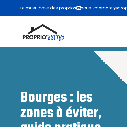
Aller
Le must-have des proprios
nous-contacter@propr
au
contenu
Bourges : les
zones à éviter,