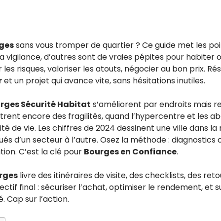
rges
sans vous tromper de quartier ? Ce guide met les point
vigilance, d’autres sont de vraies pépites pour habiter ou
r les risques, valoriser les atouts, négocier au bon prix. Ré
r
et un projet qui avance vite, sans hésitations inutiles.
rges Sécurité Habitat
s’améliorent par endroits mais re
rent encore des fragilités, quand l’hypercentre et les ab
lité de vie. Les chiffres de 2024 dessinent une ville dans 
s d’un secteur à l’autre. Osez la méthode : diagnostics c
tion. C’est la clé pour
Bourges en Confiance
.
rges
livre des itinéraires de visite, des checklists, des ret
ctif final : sécuriser l’achat, optimiser le rendement, et s
. Cap sur l’action.