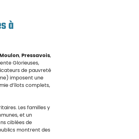
es à
Moulon
,
Pressavois
,
ente Glorieuses,
dicateurs de pauvreté
isme) imposent une
ie d’îlots complets,
taires. Les familles y
mmunes, et un
ns ciblées de
s publics montrent des