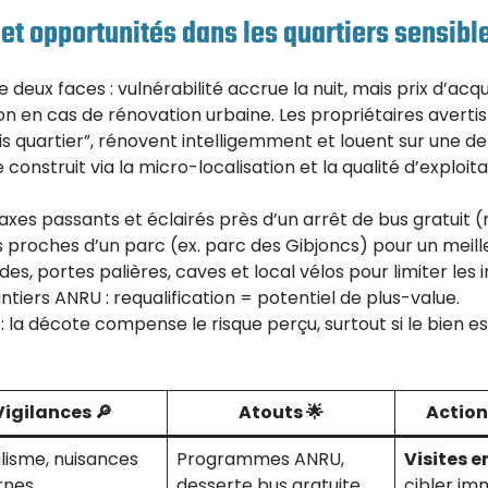
 et opportunités dans les quartiers sensibl
e deux faces : vulnérabilité accrue la nuit, mais prix d’acqu
ion en cas de rénovation urbaine. Les propriétaires avert
is quartier”, rénovent intelligemment et louent sur une 
 construit via la micro-localisation et la qualité d’exploita
s axes passants et éclairés près d’un arrêt de bus gratuit (
es proches d’un parc (ex. parc des Gibjoncs) pour un meilleu
odes, portes palières, caves et local vélos pour limiter les i
antiers ANRU : requalification = potentiel de plus-value.
 : la décote compense le risque perçu, surtout si le bien e
Vigilances 🔎
Atouts 🌟
Actio
lisme, nuisances
Programmes ANRU,
Visites e
rnes
desserte bus gratuite
cibler im