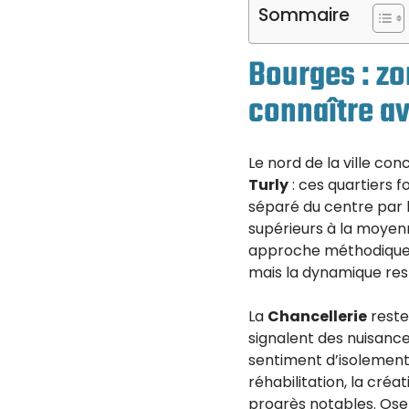
Sommaire
Bourges : zo
connaître av
Le nord de la ville con
Turly
: ces quartiers 
séparé du centre par l
supérieurs à la moyenn
approche méthodique. 
mais la dynamique rest
La
Chancellerie
reste 
signalent des nuisanc
sentiment d’isolement 
réhabilitation, la cré
progrès notables. Osez