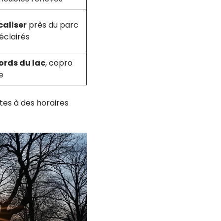
caliser
près du parc
éclairés
ords du lac
, copro
e
ites à des horaires