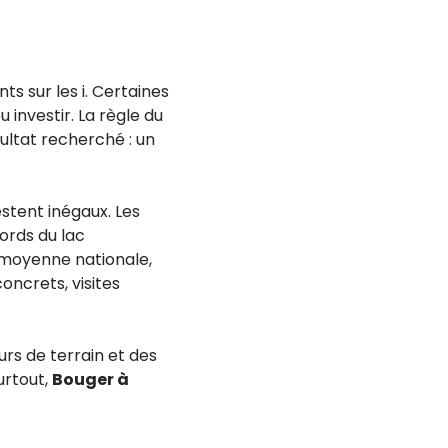
s sur les i. Certaines
 investir. La règle du
sultat recherché : un
stent inégaux. Les
ords du lac
la moyenne nationale,
oncrets, visites
ours de terrain et des
urtout,
Bouger à