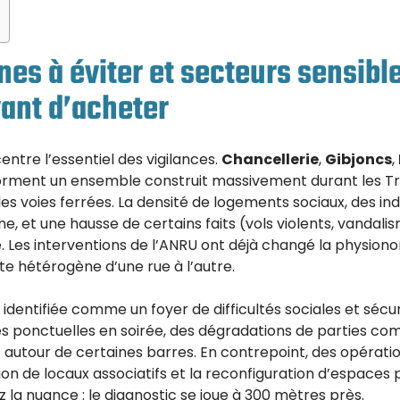
nes à éviter et secteurs sensibl
ant d’acheter
centre l’essentiel des vigilances.
Chancellerie
,
Gibjoncs
,
forment un ensemble construit massivement durant les Tr
es voies ferrées. La densité de logements sociaux, des in
e, et une hausse de certains faits (vols violents, vandal
Les interventions de l’ANRU ont déjà changé la physionom
e hétérogène d’une rue à l’autre.
identifiée comme un foyer de difficultés sociales et sécuri
es ponctuelles en soirée, des dégradations de parties co
autour de certaines barres. En contrepoint, des opératio
ation de locaux associatifs et la reconfiguration d’espace
 la nuance : le diagnostic se joue à 300 mètres près.