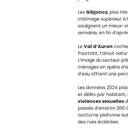
Les
Gibjoncs
, plus mi
chômage supérieur à 9
soulignent un mieux-viv
semaine, en fin d’après
Le
Val d’Auron
coche 
Pourtant, l’atout natur
L’image du secteur pâti
ménages en quête d’esp
d’eau offrent une perc
Les données 2024 pla
et délits par habitant,
violences sexuelles
d
passés d’environ 266 
nocturne plafonne au
des rues éclairées.