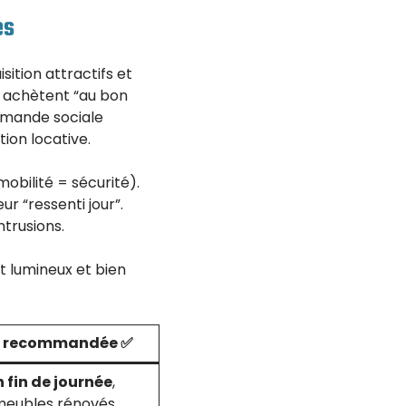
es
isition attractifs et
is achètent “au bon
demande sociale
tion locative.
mobilité = sécurité).
r “ressenti jour”.
ntrusions.
st lumineux et bien
n recommandée ✅
n fin de journée
,
meubles rénovés