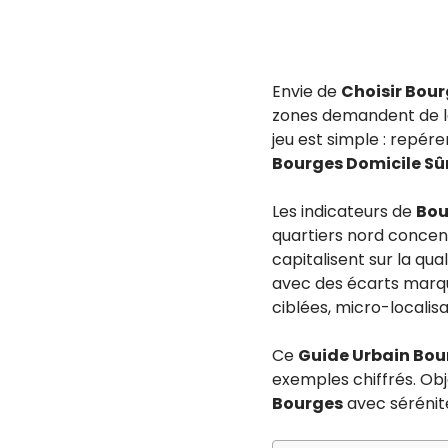
Envie de
Choisir Bou
zones demandent de la 
jeu est simple : repére
Bourges Domicile Sû
Les indicateurs de
Bou
quartiers nord concent
capitalisent sur la qua
avec des écarts marqué
ciblées, micro-localisa
Ce
Guide Urbain Bou
exemples chiffrés. Obje
Bourges
avec sérénité