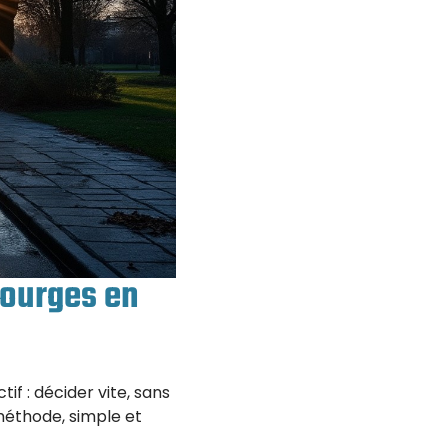
Bourges en
if : décider vite, sans
 méthode, simple et