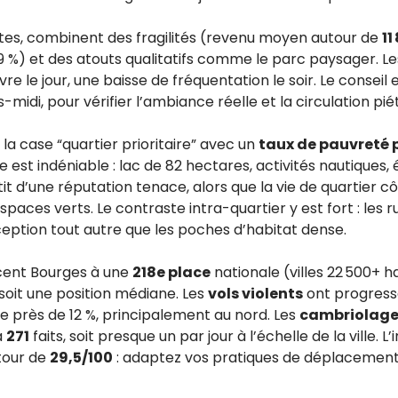
xtes, combinent des fragilités (revenu moyen autour de
11
 %) et des atouts qualitatifs comme le parc paysager. Le
re le jour, une baisse de fréquentation le soir. Le conseil e
-midi, pour vérifier l’ambiance réelle et la circulation pi
la case “quartier prioritaire” avec un
taux de pauvreté 
e est indéniable : lac de 82 hectares, activités nautiques,
t d’une réputation tenace, alors que la vie de quartier cô
aces verts. Le contraste intra-quartier y est fort : les r
eption tout autre que les poches d’habitat dense.
cent Bourges à une
218e place
nationale (villes 22 500+ 
 soit une position médiane. Les
vols violents
ont progressé
e près de 12 %, principalement au nord. Les
cambriolage
à
271
faits, soit presque un par jour à l’échelle de la ville. L
tour de
29,5/100
: adaptez vos pratiques de déplacement 