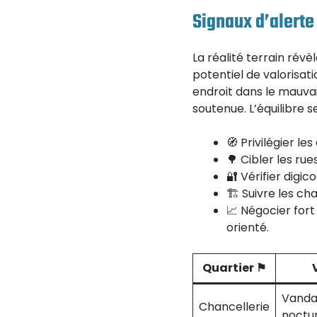
Signaux d’alerte
La réalité terrain révèl
potentiel de valorisat
endroit dans le mauva
soutenue. L’équilibre se
🧭 Privilégier le
🌳 Cibler les ru
🔐 Vérifier digic
🏗️ Suivre les ch
📈 Négocier fort
orienté.
Quartier ⚑
Vanda
Chancellerie
noctu