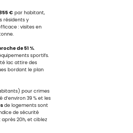
 855 €
par habitant,
s résidents y
fficace : visites en
étonne.
proche de 51 %
.
 équipements sportifs.
té lac attire des
ues bordant le plan
habitants) pour crimes
 d’environ 39 % et les
s
de logements sont
’indice de sécurité
après 20h, et ciblez