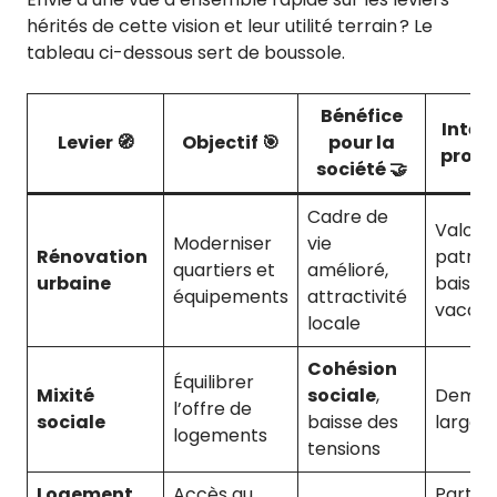
hérités de cette vision et leur utilité terrain ? Le
tableau ci-dessous sert de boussole.
Bénéfice
Intérê
Levier 🧭
Objectif 🎯
pour la
propri
société 🤝
Cadre de
Valoris
Moderniser
vie
Rénovation
patrimo
quartiers et
amélioré,
urbaine
baisse
équipements
attractivité
vacan
locale
Cohésion
Équilibrer
Mixité
sociale
,
Deman
l’offre de
sociale
baisse des
large e
logements
tensions
Logement
Accès au
Partena