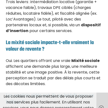
Trois leviers : intermédiation locative (garantie +
vacance faible), travaux DPE ciblés (charges
réduites, locataire fidèle), et fiscalité alignée (ex.
Loc’Avantages). Le tout, piloté avec des
partenaires locaux et, si possible, via un
dispositif
d’insertion
pour certains services.
La mixité sociale impacte-t-elle vraiment la
valeur de revente ?
Oui. Les quartiers offrant une vraie
Mixité sociale
affichent une demande plus large, une meilleure
stabilité et une image positive. À la revente, cette
perception se traduit par des délais plus courts et
des décotes limitées.
Les emplois aidés ont-ils un intérêt pour un
Les cookies nous permettent de vous proposer
bailleur ?
nos services plus facilement. En utilisant nos
services, vous nous donnez expressément votre