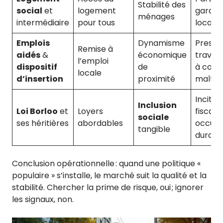
Stabilité des
social
et
logement
garant
ménages
intermédiaire
pour tous
locativ
Emplois
Dynamisme
Presta
Remise à
aidés
&
économique
travau
l’emploi
dispositif
de
à coût
locale
d’insertion
proximité
maîtri
Incitat
Inclusion
Loi Borloo
et
Loyers
fiscale
sociale
ses héritières
abordables
occupa
tangible
durabl
Conclusion opérationnelle : quand une politique «
populaire » s’installe, le marché suit la qualité et la
stabilité. Chercher la prime de risque, oui ; ignorer
les signaux, non.