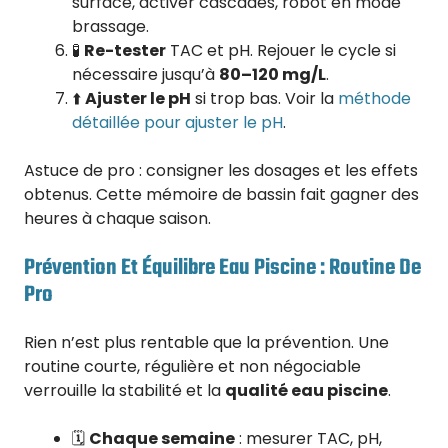
surface, activer cascades, robot en mode
brassage.
🧪
Re-tester
TAC et pH. Rejouer le cycle si
nécessaire jusqu’à
80–120 mg/L
.
⬆️
Ajuster le pH
si trop bas. Voir la
méthode
détaillée pour ajuster le pH
.
Astuce de pro : consigner les dosages et les effets
obtenus. Cette mémoire de bassin fait gagner des
heures à chaque saison.
Prévention Et Équilibre Eau Piscine : Routine De
Pro
Rien n’est plus rentable que la prévention. Une
routine courte, régulière et non négociable
verrouille la stabilité et la
qualité eau piscine
.
🗓️
Chaque semaine
: mesurer TAC, pH,