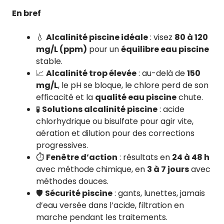
En bref
💧
Alcalinité piscine idéale
: visez
80 à 120
mg/L (ppm)
pour un
équilibre eau piscine
stable.
📈
Alcalinité trop élevée
: au-delà de
150
mg/L
, le pH se bloque, le chlore perd de son
efficacité et la
qualité eau piscine
chute.
🧪
Solutions alcalinité piscine
: acide
chlorhydrique ou bisulfate pour agir vite,
aération et dilution pour des corrections
progressives.
⏱️
Fenêtre d’action
: résultats en
24 à 48 h
avec méthode chimique, en
3 à 7 jours
avec
méthodes douces.
🛡️
Sécurité piscine
: gants, lunettes, jamais
d’eau versée dans l’acide, filtration en
marche pendant les traitements.