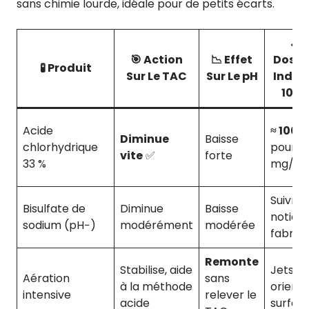
sans chimie lourde, idéale pour de petits écarts.
📏
🎯 Action
📉 Effet
Dosa
🧪 Produit
Sur Le TAC
Sur Le pH
Indica
10 m
Acide
≈ 100 
Diminue
Baisse
chlorhydrique
pour −
vite
✅
forte
33 %
mg/L
Suivre
Bisulfate de
Diminue
Baisse
notice
sodium (pH−)
modérément
modérée
fabric
Remonte
Stabilise, aide
Jets
Aération
sans
à la méthode
orient
intensive
relever le
acide
surfac