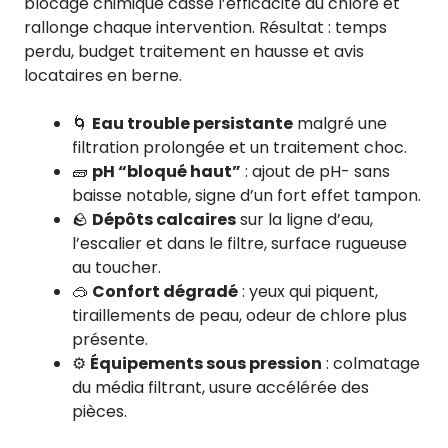
blocage chimique casse l’efficacité du chlore et
rallonge chaque intervention. Résultat : temps
perdu, budget traitement en hausse et avis
locataires en berne.
🌀
Eau trouble persistante
malgré une
filtration prolongée et un traitement choc.
🧱
pH “bloqué haut”
: ajout de pH- sans
baisse notable, signe d’un fort effet tampon.
🪨
Dépôts calcaires
sur la ligne d’eau,
l’escalier et dans le filtre, surface rugueuse
au toucher.
🥽
Confort dégradé
: yeux qui piquent,
tiraillements de peau, odeur de chlore plus
présente.
⚙️
Équipements sous pression
: colmatage
du média filtrant, usure accélérée des
pièces.