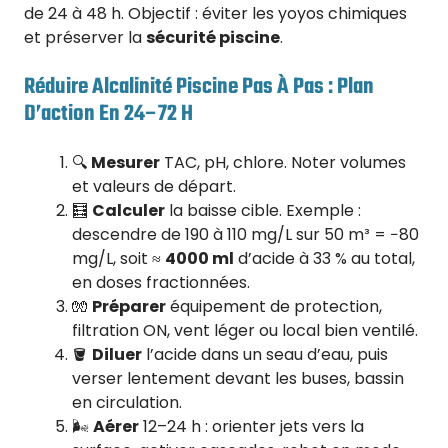
de 24 à 48 h. Objectif : éviter les yoyos chimiques
et préserver la
sécurité piscine
.
Réduire Alcalinité Piscine Pas À Pas : Plan
D’action En 24–72 H
🔍
Mesurer
TAC, pH, chlore. Noter volumes
et valeurs de départ.
🧮
Calculer
la baisse cible. Exemple :
descendre de 190 à 110 mg/L sur 50 m³ = −80
mg/L, soit ≈
4000 ml
d’acide à 33 % au total,
en doses fractionnées.
🧤
Préparer
équipement de protection,
filtration ON, vent léger ou local bien ventilé.
🪣
Diluer
l’acide dans un seau d’eau, puis
verser lentement devant les buses, bassin
en circulation.
🌬️
Aérer
12–24 h : orienter jets vers la