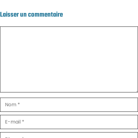
Laisser un commentaire
Commentaire
Nom
E-
mail
Site