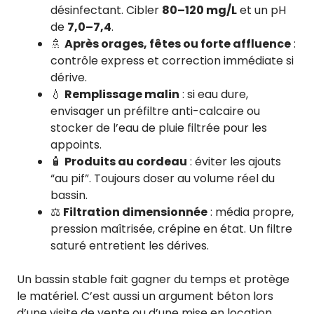
désinfectant. Cibler
80–120 mg/L
et un pH
de
7,0–7,4
.
🚿
Après orages, fêtes ou forte affluence
:
contrôle express et correction immédiate si
dérive.
💧
Remplissage malin
: si eau dure,
envisager un préfiltre anti-calcaire ou
stocker de l’eau de pluie filtrée pour les
appoints.
🧴
Produits au cordeau
: éviter les ajouts
“au pif”. Toujours doser au volume réel du
bassin.
⚖️
Filtration dimensionnée
: média propre,
pression maîtrisée, crépine en état. Un filtre
saturé entretient les dérives.
Un bassin stable fait gagner du temps et protège
le matériel. C’est aussi un argument béton lors
d’une visite de vente ou d’une mise en location.