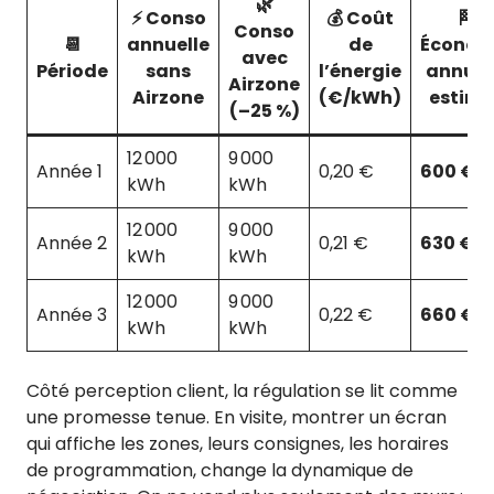
🌿
⚡ Conso
💰 Coût
🏁
Conso
📆
annuelle
de
Économ
avec
Période
sans
l’énergie
annuel
Airzone
Airzone
(€/kWh)
estimé
(–25 %)
12 000
9 000
Année 1
0,20 €
600 €
kWh
kWh
12 000
9 000
Année 2
0,21 €
630 €

kWh
kWh
12 000
9 000
Année 3
0,22 €
660 €

kWh
kWh
Côté perception client, la régulation se lit comme
une promesse tenue. En visite, montrer un écran
qui affiche les zones, leurs consignes, les horaires
de programmation, change la dynamique de