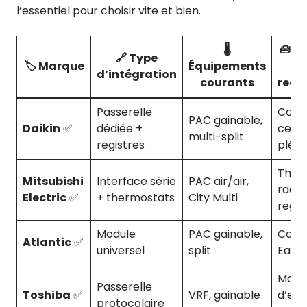
l’essentiel pour choisir vite et bien.
🌡️
🧰 A
🔗 Type
🏷️ Marque
Équipements
A
d’intégration
courants
rec
Passerelle
Contr
PAC gainable,
Daikin
✅
dédiée +
centr
multi-split
registres
plén
Ther
Mitsubishi
Interface série
PAC air/air,
radio
Electric
✅
+ thermostats
City Multi
regis
Module
PAC gainable,
Contr
Atlantic
✅
universel
split
Easy
Modu
Passerelle
Toshiba
✅
VRF, gainable
d’exp
protocolaire