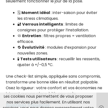
seulement fonctionner le jour de la pose.
🗓️
Moment idéal
: inter-saison pour éviter
les stress climatiques.
🔐
Verrous intelligents
: limites de
consignes pour protéger l’installation.
🧼
Entretien
: filtres propres = ventilation
efficace.
🔁
Évolutivité
: modules d’expansion pour
nouvelles zones.
🧪
Tests utilisateurs
: recueillir les ressentis,
ajuster à +/–0,5 °C.
Une check-list simple, appliquée sans compromis,
transforme une bonne idée en résultat palpable.
Osez la rigueur : votre confort et vos économies ne
laissent aucune place à l’à-peu-près.
Les cookies nous permettent de vous proposer
nos services plus facilement. En utilisant nos
Questions fréquentes
services, vous nous donnez expressément votre