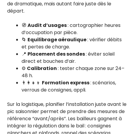
de dramatique, mais autant faire juste dès le
départ.
🧭
Audit d’usages
: cartographier heures
d’occupation par pièce.
🌀
Equilibrage aéraulique
: vérifier débits
et pertes de charge.
📍
Placement des sondes
: éviter soleil
direct et bouches d’air.
⚙️
Calibration
: tester chaque zone sur 24–
48 h.
👨‍👩‍👧‍👦
Formation express
: scénarios,
verrous de consignes, appli.
Sur la logistique, planifier l’installation juste avant le
pic saisonnier permet de prendre des mesures de
référence “avant/après”. Les bailleurs gagnent à
intégrer la régulation dans le bail : consignes
planchers et plafonds, rappel des scénarios