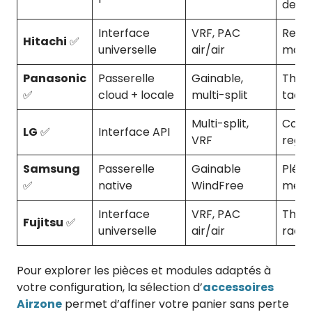
de z
Interface
VRF, PAC
Regis
Hitachi
✅
universelle
air/air
moto
Panasonic
Passerelle
Gainable,
Ther
✅
cloud + locale
multi-split
tacti
Multi-split,
Contr
LG
✅
Interface API
VRF
regis
Samsung
Passerelle
Gainable
Plén
✅
native
WindFree
mesu
Interface
VRF, PAC
Ther
Fujitsu
✅
universelle
air/air
radio
Pour explorer les pièces et modules adaptés à
votre configuration, la sélection d’
accessoires
Airzone
permet d’affiner votre panier sans perte