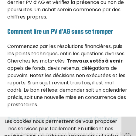
dernier PV d’AG et vérifiez la présence ou non de
poursuites. Un achat serein commence par des
chiffres propres.
Comment lire un PV d’AG sans se tromper
Commencez par les résolutions financières, puis
les points techniques, enfin les questions diverses.
Cherchez les mots-clés:
Travaux votés à venir
,
appels de fonds, devis retenus, délégations de
pouvoirs. Notez les décisions non exécutées et les
reports. Si un sujet revient trois fois, il est mal
cadré. Le bon réflexe: demander soit un calendrier
précis, soit une nouvelle mise en concurrence des
prestataires.
Peut-on exiger des travaux avant d’acheter
Les cookies nous permettent de vous proposer
nos services plus facilement. En utilisant nos
Un acheteur ne peut pas imposer de travaux à la
services, vous nous donnez expressément votre