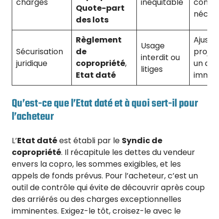
charges
inéquitable
contes
Quote-part
nécess
des lots
Règlement
Ajuster
Usage
Sécurisation
de
projet
interdit ou
juridique
copropriété
,
un aut
litiges
Etat daté
immeu
Qu’est-ce que l’Etat daté et à quoi sert-il pour
l’acheteur
L’
Etat daté
est établi par le
Syndic de
copropriété
. Il récapitule les dettes du vendeur
envers la copro, les sommes exigibles, et les
appels de fonds prévus. Pour l’acheteur, c’est un
outil de contrôle qui évite de découvrir après coup
des arriérés ou des charges exceptionnelles
imminentes. Exigez-le tôt, croisez-le avec le