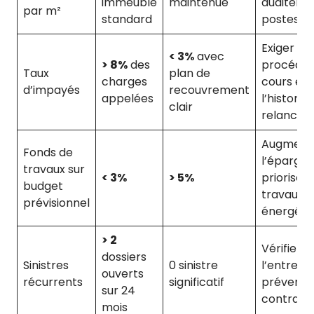
immeuble
maintenue
auditer l
par m²
standard
postes
Exiger les
< 3%
avec
> 8%
des
procédur
Taux
plan de
charges
cours et
d’impayés
recouvrement
appelées
l’historiq
clair
relances
Augment
Fonds de
l’épargne
travaux sur
< 3%
> 5%
prioriser 
budget
travaux
prévisionnel
énergéti
> 2
Vérifier
dossiers
Sinistres
0 sinistre
l’entretie
ouverts
récurrents
significatif
préventif 
sur 24
contrats
mois