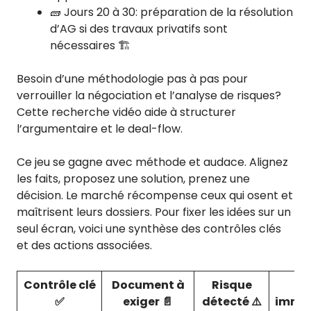
🧱 Jours 20 à 30: préparation de la résolution
d’AG si des travaux privatifs sont
nécessaires 🏗️
Besoin d’une méthodologie pas à pas pour
verrouiller la négociation et l’analyse de risques?
Cette recherche vidéo aide à structurer
l’argumentaire et le deal-flow.
Ce jeu se gagne avec méthode et audace. Alignez
les faits, proposez une solution, prenez une
décision. Le marché récompense ceux qui osent et
maîtrisent leurs dossiers. Pour fixer les idées sur un
seul écran, voici une synthèse des contrôles clés
et des actions associées.
Contrôle clé
Document à
Risque
Ac
✅
exiger 📄
détecté ⚠️
imméd