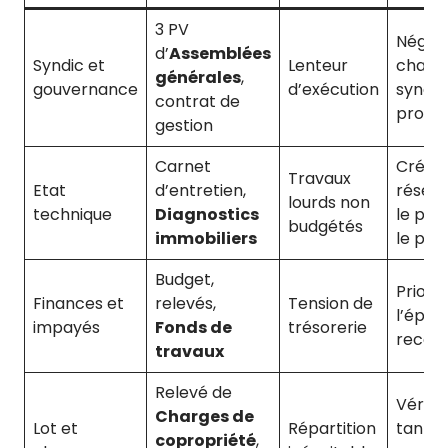
3 PV
Négoci
d’
Assemblées
Syndic et
Lenteur
chang
générales
,
gouvernance
d’exécution
syndic
contrat de
procha
gestion
Carnet
Créer
Travaux
Etat
d’entretien,
réserv
lourds non
technique
Diagnostics
le prix
budgétés
immobiliers
le pla
Budget,
Prioris
Finances et
relevés,
Tension de
l’épar
impayés
Fonds de
trésorerie
recou
travaux
Relevé de
Vérifie
Charges de
Lot et
Répartition
tantiè
copropriété
,