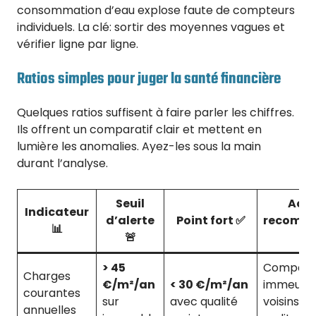
consommation d’eau explose faute de compteurs
individuels. La clé: sortir des moyennes vagues et
vérifier ligne par ligne.
Ratios simples pour juger la santé financière
Quelques ratios suffisent à faire parler les chiffres.
Ils offrent un comparatif clair et mettent en
lumière les anomalies. Ayez-les sous la main
durant l’analyse.
Seuil
Acti
Indicateur
d’alerte
Point fort ✅
recomm
📊
🚨
💡
> 45
Compare
Charges
€/m²/an
< 30 €/m²/an
immeubl
courantes
sur
avec qualité
voisins et
annuelles